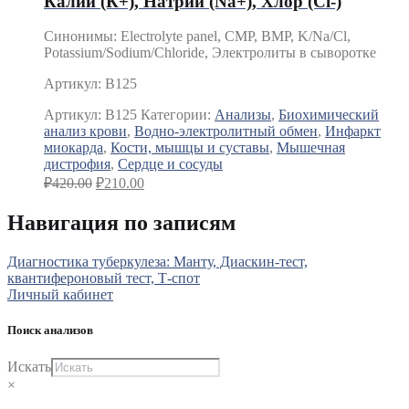
Калий (К+), Натрий (Na+), Хлор (Сl-)
Синонимы: Electrolyte panel, CMP, BMP, K/Na/Cl,
Potassium/Sodium/Chloride, Электролиты в сыворотке
Артикул: B125
Артикул:
B125
Категории:
Анализы
,
Биохимический
анализ крови
,
Водно-электролитный обмен
,
Инфаркт
миокарда
,
Кости, мышцы и суставы
,
Мышечная
дистрофия
,
Сердце и сосуды
₽
420.00
₽
210.00
Навигация по записям
Диагностика туберкулеза: Манту, Диаскин-тест,
квантифероновый тест, Т-спот
Личный кабинет
Поиск анализов
Искать
×