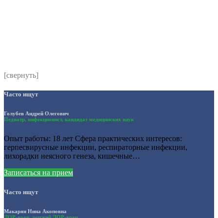
Комментарий
*
Я даю согласие на обработку персональных данных
согласно политики обработки размещенной по адресу
https://instamed.ru/privacy/
[свернуть]
Часто ищут
Голубев Андрей Олегович
Педиатр, инфекционист, кандидат медицинских наук
Опыт работы: 18 лет Сфера практических интересов:
герпесвирусные инфекции, респираторные инфекции,
лихорадки неясного генеза, кишечные…
Записаться на прием
Часто ищут
Макарян Нина Акоповна
ЛОР-врач, детский ЛОР-врач