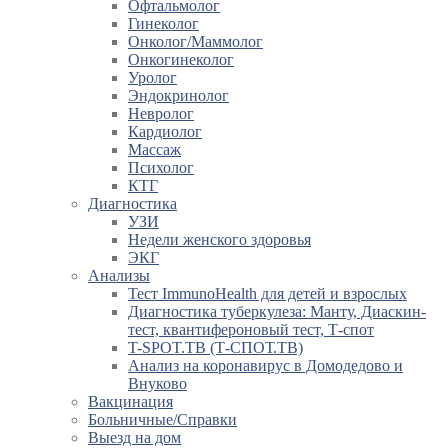
Офтальмолог
Гинеколог
Онколог/Маммолог
Онкогинеколог
Уролог
Эндокринолог
Невролог
Кардиолог
Массаж
Психолог
КТГ
Диагностика
УЗИ
Недели женского здоровья
ЭКГ
Анализы
Тест ImmunoHealth для детей и взрослых
Диагностика туберкулеза: Манту, Диаскин-
тест, квантифероновый тест, Т-спот
T-SPOT.TB (Т-СПОТ.ТВ)
Анализ на коронавирус в Домодедово и
Внуково
Вакцинация
Больничные/Справки
Выезд на дом