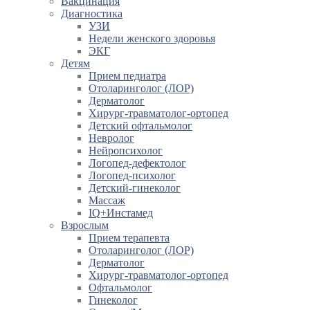
Вакцинация
Диагностика
УЗИ
Недели женского здоровья
ЭКГ
Детям
Прием педиатра
Отоларинголог (ЛОР)
Дерматолог
Хирург-травматолог-ортопед
Детский офтальмолог
Невролог
Нейропсихолог
Логопед-дефектолог
Логопед-психолог
Детский-гинеколог
Массаж
IQ+Инстамед
Взрослым
Прием терапевта
Отоларинголог (ЛОР)
Дерматолог
Хирург-травматолог-ортопед
Офтальмолог
Гинеколог