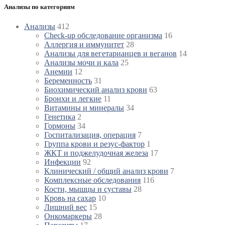
Анализы по категориям
Анализы
412
Check-up обследование организма
16
Аллергия и иммунитет
28
Анализы для вегетарианцев и веганов
14
Анализы мочи и кала
25
Анемии
12
Беременность
31
Биохимический анализ крови
63
Бронхи и легкие
11
Витамины и минералы
34
Генетика
2
Гормоны
34
Госпитализация, операция
7
Группа крови и резус-фактор
1
ЖКТ и поджелудочная железа
17
Инфекции
92
Клинический / общий анализ крови
7
Комплексные обследования
116
Кости, мышцы и суставы
28
Кровь на сахар
10
Лишний вес
15
Онкомаркеры
28