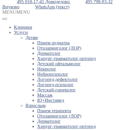
495 018-17-41
Домодедово
495 798-93-32
Внуково
WhatsApp (текст)
MENU
MENU
Клиники
Услуги
Детям
Прием педиатра
Отоларинголог (ЛОР)
Дерматолог
Хирург-травматолог-ортопед
Детский офтальмолог
Невролог
Нейропсихолог
Логопед-дефектолог
Логопед-психолог
Детский-гинеколог
Массаж
IQ+Инстамед
Взрослым
Прием терапевта
Отоларинголог (ЛОР)
Дерматолог
Хирург-травматолог-ортопед