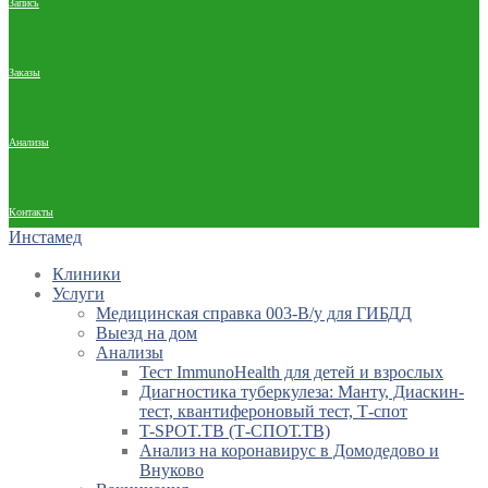
Запись
Заказы
Анализы
Контакты
Инстамед
Клиники
Услуги
Медицинская справка 003-В/у для ГИБДД
Выезд на дом
Анализы
Тест ImmunoHealth для детей и взрослых
Диагностика туберкулеза: Манту, Диаскин-
тест, квантифероновый тест, Т-спот
T-SPOT.TB (Т-СПОТ.ТВ)
Анализ на коронавирус в Домодедово и
Внуково