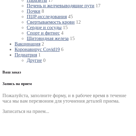
Паразиты
17
Печень и желчевыводящие пути
17
Почки
8
ПЦР-исследования
45
Свертываемость крови
12
Сердце и сосуды
15
Спорт и фитнес
4
Щитовидная железа
15
Вакцинация
2
Коронавирус Covid19
6
Педиатрия
1
Другие
0
Ваш заказ
Запись на прием
Пожалуйста, заполните форму, и в рабочее время в течение
часа мы вам перезвоним для уточнения деталей приема.
Записаться на прием...
Номер телефона
*
Выберите клинику