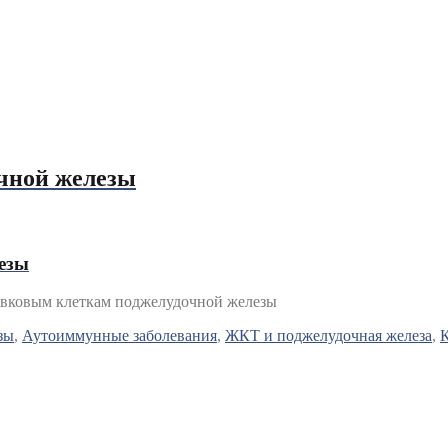
очной железы
езы
островковым клеткам поджелудочной железы
зы
,
Аутоиммунные заболевания
,
ЖКТ и поджелудочная железа
,
К