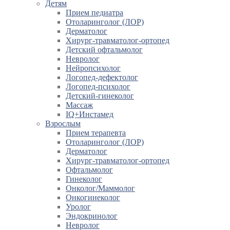
Детям
Прием педиатра
Отоларинголог (ЛОР)
Дерматолог
Хирург-травматолог-ортопед
Детский офтальмолог
Невролог
Нейропсихолог
Логопед-дефектолог
Логопед-психолог
Детский-гинеколог
Массаж
IQ+Инстамед
Взрослым
Прием терапевта
Отоларинголог (ЛОР)
Дерматолог
Хирург-травматолог-ортопед
Офтальмолог
Гинеколог
Онколог/Маммолог
Онкогинеколог
Уролог
Эндокринолог
Невролог