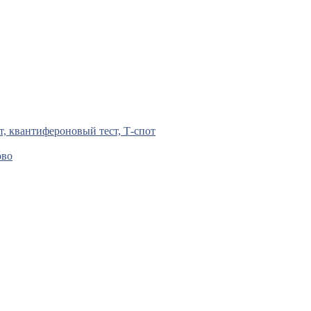
т, квантифероновый тест, Т-спот
ово