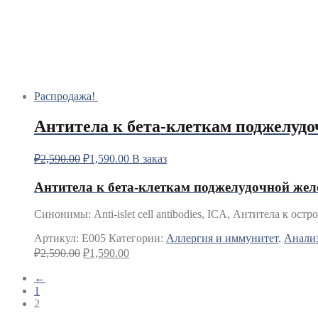
Распродажа!
Антитела к бета-клеткам поджелуд
₽
2,590.00
₽
1,590.00
В заказ
Антитела к бета-клеткам поджелудочной жел
Синонимы
:
Anti-islet cell antibodies, ICA, Антитела к 
Артикул:
E005
Категории:
Аллергия и иммунитет
,
Анали
₽
2,590.00
₽
1,590.00
←
1
2