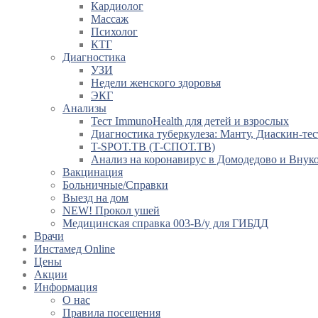
Кардиолог
Массаж
Психолог
КТГ
Диагностика
УЗИ
Недели женского здоровья
ЭКГ
Анализы
Тест ImmunoHealth для детей и взрослых
Диагностика туберкулеза: Манту, Диаскин-тес
T-SPOT.TB (Т-СПОТ.ТВ)
Анализ на коронавирус в Домодедово и Внук
Вакцинация
Больничные/Справки
Выезд на дом
NEW! Прокол ушей
Медицинская справка 003-В/у для ГИБДД
Врачи
Инстамед Online
Цены
Акции
Информация
О нас
Правила посещения