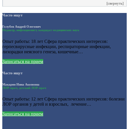
[свернуть]
Часто ищут
Голубев Андрей Олегович
Педиатр, инфекционист, кандидат медицинских наук
Опыт работы: 18 лет Сфера практических интересов:
герпесвирусные инфекции, респираторные инфекции,
лихорадки неясного генеза, кишечные…
Записаться на прием
Часто ищут
Макарян Нина Акоповна
ЛОР-врач, детский ЛОР-врач
Опыт работы: 12 лет Сфера практических интересов: болезни
ЛОР органов у детей и взрослых, лечение…
Записаться на прием