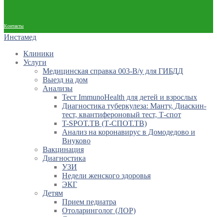
Контакты
Инстамед
Клиники
Услуги
Медицинская справка 003-В/у для ГИБДД
Выезд на дом
Анализы
Тест ImmunoHealth для детей и взрослых
Диагностика туберкулеза: Манту, Диаскин-
тест, квантифероновый тест, Т-спот
T-SPOT.TB (Т-СПОТ.ТВ)
Анализ на коронавирус в Домодедово и
Внуково
Вакцинация
Диагностика
УЗИ
Недели женского здоровья
ЭКГ
Детям
Прием педиатра
Отоларинголог (ЛОР)