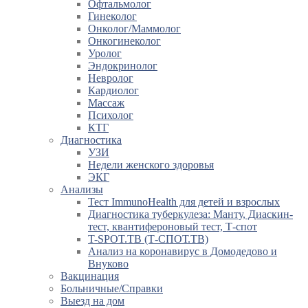
Офтальмолог
Гинеколог
Онколог/Маммолог
Онкогинеколог
Уролог
Эндокринолог
Невролог
Кардиолог
Массаж
Психолог
КТГ
Диагностика
УЗИ
Недели женского здоровья
ЭКГ
Анализы
Тест ImmunoHealth для детей и взрослых
Диагностика туберкулеза: Манту, Диаскин-
тест, квантифероновый тест, Т-спот
T-SPOT.TB (Т-СПОТ.ТВ)
Анализ на коронавирус в Домодедово и
Внуково
Вакцинация
Больничные/Справки
Выезд на дом