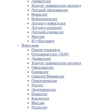
Дерматолог
Хирург-травматолог-ортопед
Детский офтальмолог
Невролог
Нейропсихолог
Логопед-дефектолог
Логопед-психолог
Детский-гинеколог
Массаж
IQ+Инстамед
Взрослым
Прием терапевта
Отоларинголог (ЛОР)
Дерматолог
Хирург-травматолог-ортопед
Офтальмолог
Гинеколог
Онколог/Маммолог
Онкогинеколог
Уролог
Эндокринолог
Невролог
Кардиолог
Массаж
Психолог