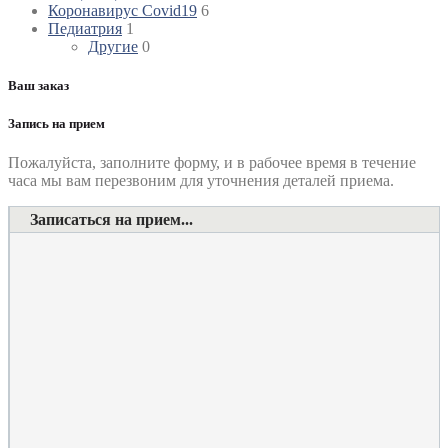
Коронавирус Covid19
6
Педиатрия
1
Другие
0
Ваш заказ
Запись на прием
Пожалуйста, заполните форму, и в рабочее время в течение
часа мы вам перезвоним для уточнения деталей приема.
Записаться на прием...
Номер телефона
*
Выберите клинику
Комментарий
*
Я даю согласие на обработку персональных данных
согласно политики обработки размещенной по адресу
https://instamed.ru/privacy/