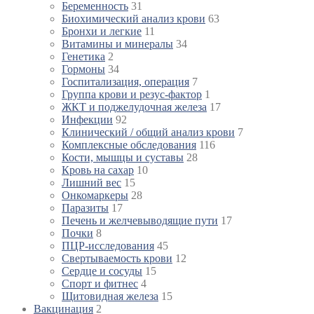
Беременность
31
Биохимический анализ крови
63
Бронхи и легкие
11
Витамины и минералы
34
Генетика
2
Гормоны
34
Госпитализация, операция
7
Группа крови и резус-фактор
1
ЖКТ и поджелудочная железа
17
Инфекции
92
Клинический / общий анализ крови
7
Комплексные обследования
116
Кости, мышцы и суставы
28
Кровь на сахар
10
Лишний вес
15
Онкомаркеры
28
Паразиты
17
Печень и желчевыводящие пути
17
Почки
8
ПЦР-исследования
45
Свертываемость крови
12
Сердце и сосуды
15
Спорт и фитнес
4
Щитовидная железа
15
Вакцинация
2