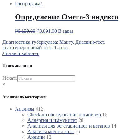
Распродажа!
Определение Омега-3 индекса
₽
6,130.00
₽
3,891.00
В заказ
Навигация
Диагностика туберкулеза: Манту, Диаскин-тест,
квантифероновый тест, Т-спот
по
Личный кабинет
записям
Поиск анализов
Искать
×
Анализы по категориям
Анализы
412
Check-up обследование организма
16
Аллергия и иммунитет
28
Анализы для вегетарианцев и веганов
14
Анализы мочи и кала
25
Анемии
12