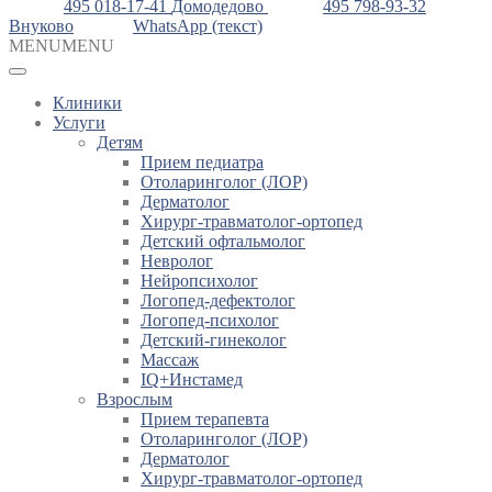
495 018-17-41
Домодедово
495 798-93-32
Внуково
WhatsApp (текст)
MENU
MENU
Клиники
Услуги
Детям
Прием педиатра
Отоларинголог (ЛОР)
Дерматолог
Хирург-травматолог-ортопед
Детский офтальмолог
Невролог
Нейропсихолог
Логопед-дефектолог
Логопед-психолог
Детский-гинеколог
Массаж
IQ+Инстамед
Взрослым
Прием терапевта
Отоларинголог (ЛОР)
Дерматолог
Хирург-травматолог-ортопед