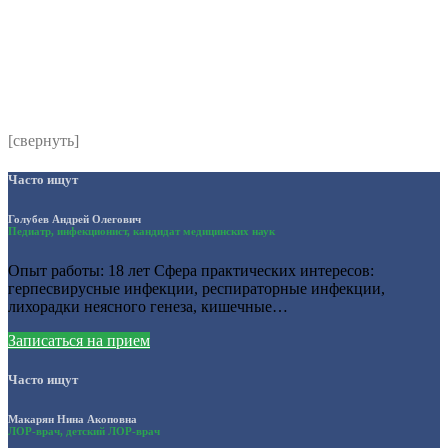
Комментарий
*
Я даю согласие на обработку персональных данных
согласно политики обработки размещенной по адресу
https://instamed.ru/privacy/
[свернуть]
Часто ищут
Голубев Андрей Олегович
Педиатр, инфекционист, кандидат медицинских наук
Опыт работы: 18 лет Сфера практических интересов:
герпесвирусные инфекции, респираторные инфекции,
лихорадки неясного генеза, кишечные…
Записаться на прием
Часто ищут
Макарян Нина Акоповна
ЛОР-врач, детский ЛОР-врач