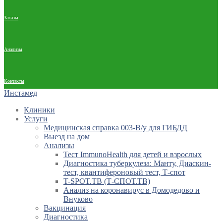
Заказы
Анализы
Контакты
Инстамед
Клиники
Услуги
Медицинская справка 003-В/у для ГИБДД
Выезд на дом
Анализы
Тест ImmunoHealth для детей и взрослых
Диагностика туберкулеза: Манту, Диаскин-
тест, квантифероновый тест, Т-спот
T-SPOT.TB (Т-СПОТ.ТВ)
Анализ на коронавирус в Домодедово и
Внуково
Вакцинация
Диагностика