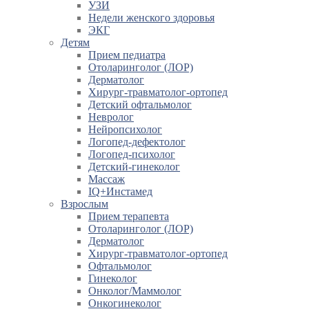
УЗИ
Недели женского здоровья
ЭКГ
Детям
Прием педиатра
Отоларинголог (ЛОР)
Дерматолог
Хирург-травматолог-ортопед
Детский офтальмолог
Невролог
Нейропсихолог
Логопед-дефектолог
Логопед-психолог
Детский-гинеколог
Массаж
IQ+Инстамед
Взрослым
Прием терапевта
Отоларинголог (ЛОР)
Дерматолог
Хирург-травматолог-ортопед
Офтальмолог
Гинеколог
Онколог/Маммолог
Онкогинеколог