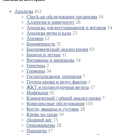
Анализы
412
Check-up обследование организма
16
Аллергия и иммунитет
28
Анализы для вегетарианцев и веганов
14
Анализы мочи и кала
25
Анемии
12
Беременность
31
Биохимический анализ крови
63
Бронхи и легкие
11
Витамины и минералы
34
Генетика
2
Гормоны
34
Госпитализация, операция
7
Группа крови и резус-фактор
1
ЖКТ и поджелудочная железа
17
Инфекции
92
Клинический / общий анализ крови
7
Комплексные обследования
116
Кости, мышцы и суставы
28
Кровь на сахар
10
Лишний вес
15
Онкомаркеры
28
Паразиты
17