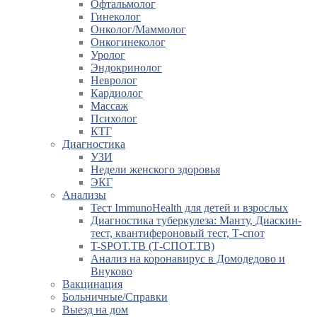
Офтальмолог
Гинеколог
Онколог/Маммолог
Онкогинеколог
Уролог
Эндокринолог
Невролог
Кардиолог
Массаж
Психолог
КТГ
Диагностика
УЗИ
Недели женского здоровья
ЭКГ
Анализы
Тест ImmunoHealth для детей и взрослых
Диагностика туберкулеза: Манту, Диаскин-
тест, квантифероновый тест, Т-спот
T-SPOT.TB (Т-СПОТ.ТВ)
Анализ на коронавирус в Домодедово и
Внуково
Вакцинация
Больничные/Справки
Выезд на дом