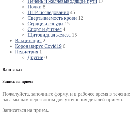
Печень и желчевыводящие пути
17
Почки
8
ПЦР-исследования
45
Свертываемость крови
12
Сердце и сосуды
15
Спорт и фитнес
4
Щитовидная железа
15
Вакцинация
2
Коронавирус Covid19
6
Педиатрия
1
Другие
0
Ваш заказ
Запись на прием
Пожалуйста, заполните форму, и в рабочее время в течение
часа мы вам перезвоним для уточнения деталей приема.
Записаться на прием...
Номер телефона
*
Выберите клинику