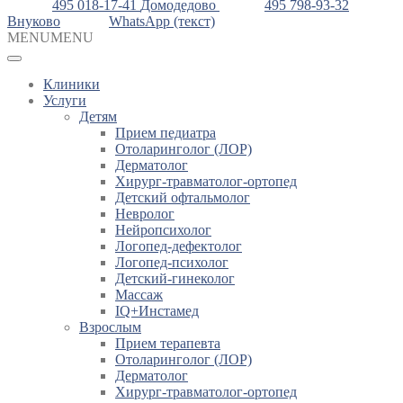
495 018-17-41
Домодедово
495 798-93-32
Внуково
WhatsApp (текст)
MENU
MENU
Клиники
Услуги
Детям
Прием педиатра
Отоларинголог (ЛОР)
Дерматолог
Хирург-травматолог-ортопед
Детский офтальмолог
Невролог
Нейропсихолог
Логопед-дефектолог
Логопед-психолог
Детский-гинеколог
Массаж
IQ+Инстамед
Взрослым
Прием терапевта
Отоларинголог (ЛОР)
Дерматолог
Хирург-травматолог-ортопед