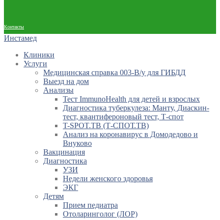
Контакты
Инстамед
Клиники
Услуги
Медицинская справка 003-В/у для ГИБДД
Выезд на дом
Анализы
Тест ImmunoHealth для детей и взрослых
Диагностика туберкулеза: Манту, Диаскин-
тест, квантифероновый тест, Т-спот
T-SPOT.TB (Т-СПОТ.ТВ)
Анализ на коронавирус в Домодедово и
Внуково
Вакцинация
Диагностика
УЗИ
Недели женского здоровья
ЭКГ
Детям
Прием педиатра
Отоларинголог (ЛОР)