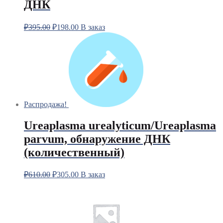
ДНК
₽
395.00
₽
198.00
В заказ
Распродажа!
Ureaplasma urealyticum/Ureaplasma
parvum, обнаружение ДНК
(количественный)
₽
610.00
₽
305.00
В заказ