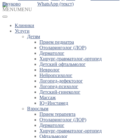
Внуково
WhatsApp (текст)
MENU
MENU
Клиники
Услуги
Детям
Прием педиатра
Отоларинголог (ЛОР)
Дерматолог
Хирург-травматолог-ортопед
Детский офтальмолог
Невролог
Нейропсихолог
Логопед-дефектолог
Логопед-психолог
Детский-гинеколог
Массаж
IQ+Инстамед
Взрослым
Прием терапевта
Отоларинголог (ЛОР)
Дерматолог
Хирург-травматолог-ортопед
Офтальмолог