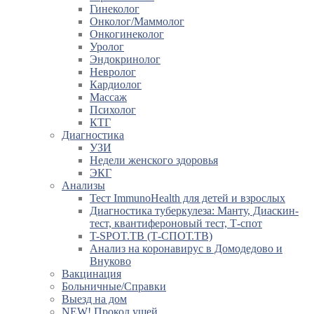
Гинеколог
Онколог/Маммолог
Онкогинеколог
Уролог
Эндокринолог
Невролог
Кардиолог
Массаж
Психолог
КТГ
Диагностика
УЗИ
Недели женского здоровья
ЭКГ
Анализы
Тест ImmunoHealth для детей и взрослых
Диагностика туберкулеза: Манту, Диаскин-
тест, квантифероновый тест, Т-спот
T-SPOT.TB (Т-СПОТ.ТВ)
Анализ на коронавирус в Домодедово и
Внуково
Вакцинация
Больничные/Справки
Выезд на дом
NEW! Прокол ушей