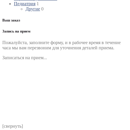
Педиатрия
1
Другие
0
Ваш заказ
Запись на прием
Пожалуйста, заполните форму, и в рабочее время в течение
часа мы вам перезвоним для уточнения деталей приема.
Записаться на прием...
Номер телефона
*
Выберите клинику
Комментарий
*
Я даю согласие на обработку персональных данных
согласно политики обработки размещенной по адресу
https://instamed.ru/privacy/
[свернуть]