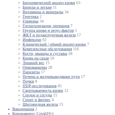
Биохимический анализ крови
63
Бронхи и легкие
11
Витамины и минералы
34
Генетика
2
Гормоны
34
Госпитализация, операция
7
Группа крови и резус-фактор
1
ЖКТ и поджелудочная железа
17
Инфекции
92
Клинический / общий анализ крови
7
Комплексные обследования
116
Кости, мышцы и суставы
28
Кровь на сахар
10
Лишний вес
15
Онкомаркеры
28
Паразиты
17
Печень и желчевыводящие пути
17
Почки
8
ПЦР-исследования
45
Свертываемость крови
12
Сердце и сосуды
15
Спорт и фитнес
4
Щитовидная железа
15
Вакцинация
2
Коронавирус Covid19
6