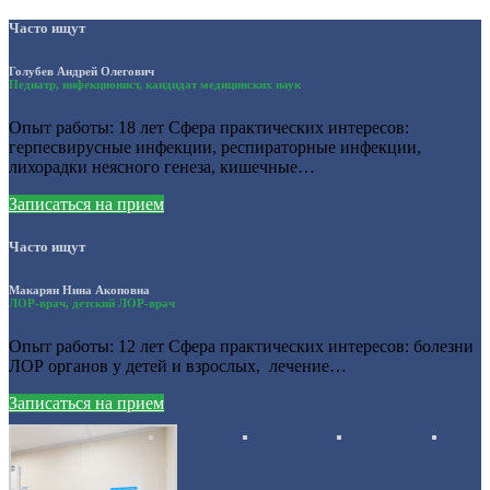
Часто ищут
Голубев Андрей Олегович
Педиатр, инфекционист, кандидат медицинских наук
Опыт работы: 18 лет Сфера практических интересов:
герпесвирусные инфекции, респираторные инфекции,
лихорадки неясного генеза, кишечные…
Записаться на прием
Часто ищут
Макарян Нина Акоповна
ЛОР-врач, детский ЛОР-врач
Опыт работы: 12 лет Сфера практических интересов: болезни
ЛОР органов у детей и взрослых, лечение…
Записаться на прием