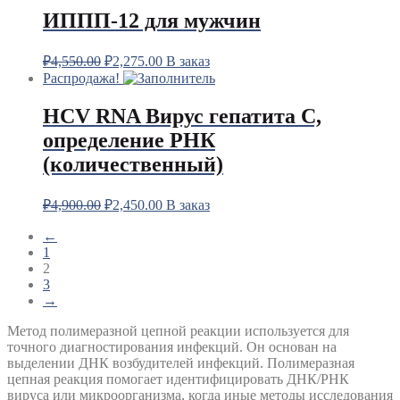
ИППП-12 для мужчин
₽
4,550.00
₽
2,275.00
В заказ
Распродажа!
HCV RNA Вирус гепатита С,
определение РНК
(количественный)
₽
4,900.00
₽
2,450.00
В заказ
←
1
2
3
→
Метод полимеразной цепной реакции используется для
точного диагностирования инфекций. Он основан на
выделении ДНК возбудителей инфекций. Полимеразная
цепная реакция помогает идентифицировать ДНК/РНК
вируса или микроорганизма, когда иные методы исследования