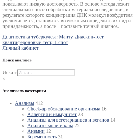
показывают низкую достоверность. В основе метода лежит
специальный способ обработки материала исследования, в
результате которого концентрация ДНК молекул возбудителя
увеличивается, становится возможным определить их вид и
принадлежность, а после – поставить точный диагноз.
Навигация
Диагностика туберкулеза: Манту, Диаскин-тест,
квантифероновый тест, Т-спот
по
Личный кабинет
записям
Поиск анализов
Искать
×
Анализы по категориям
Анализы
412
Check-up обследование организма
16
Аллергия и иммунитет
28
Анализы для вегетарианцев и веганов
14
Анализы мочи и кала
25
Анемии
12
Беременность
31