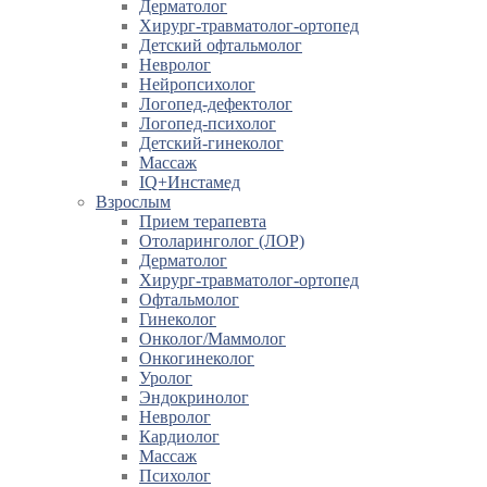
Дерматолог
Хирург-травматолог-ортопед
Детский офтальмолог
Невролог
Нейропсихолог
Логопед-дефектолог
Логопед-психолог
Детский-гинеколог
Массаж
IQ+Инстамед
Взрослым
Прием терапевта
Отоларинголог (ЛОР)
Дерматолог
Хирург-травматолог-ортопед
Офтальмолог
Гинеколог
Онколог/Маммолог
Онкогинеколог
Уролог
Эндокринолог
Невролог
Кардиолог
Массаж
Психолог