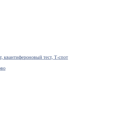
т, квантифероновый тест, Т-спот
ово