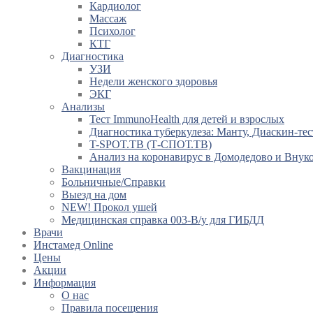
Кардиолог
Массаж
Психолог
КТГ
Диагностика
УЗИ
Недели женского здоровья
ЭКГ
Анализы
Тест ImmunoHealth для детей и взрослых
Диагностика туберкулеза: Манту, Диаскин-тес
T-SPOT.TB (Т-СПОТ.ТВ)
Анализ на коронавирус в Домодедово и Внук
Вакцинация
Больничные/Справки
Выезд на дом
NEW! Прокол ушей
Медицинская справка 003-В/у для ГИБДД
Врачи
Инстамед Online
Цены
Акции
Информация
О нас
Правила посещения