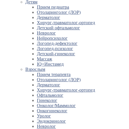
Детям
Прием педиатра
Отоларинголог (ЛОР)
Дерматолог
Хирург-травматолог-ортопед
Детский офтальмолог
Невролог
Нейропсихолог
Логопед-дефектолог
Логопед-психолог
Детский-гинеколог
Массаж
IQ+Инстамед
Взрослым
Прием терапевта
Отоларинголог (ЛОР)
Дерматолог
Хирург-травматолог-ортопед
Офтальмолог
Гинеколог
Онколог/Маммолог
Онкогинеколог
Уролог
Эндокринолог
Невролог