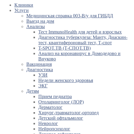
Клиники
Услуги
Медицинская справка 003-В/у для ГИБДД
Выезд на дом
Анализы
Тест ImmunoHealth для детей и взрослых
Диагностика туберкулеза: Манту, Диаскин-
тест, квантифероновый тест, Т-спот
T-SPOT.TB (Т-СПОТ.ТВ)
Анализ на коронавирус в Домодедово и
Внуково
Вакцинация
Диагностика
УЗИ
Недели женского здоровья
ЭКГ
Детям
Прием педиатра
Отоларинголог (ЛОР)
Дерматолог
Хирург-травматолог-ортопед
Детский офтальмолог
Невролог
Нейропсихолог