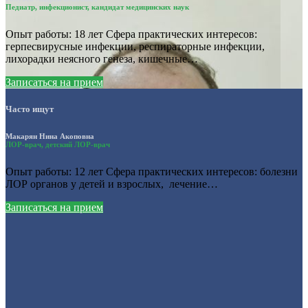
Педиатр, инфекционист, кандидат медицинских наук
Опыт работы: 18 лет Сфера практических интересов:
герпесвирусные инфекции, респираторные инфекции,
лихорадки неясного генеза, кишечные…
Записаться на прием
Часто ищут
Макарян Нина Акоповна
ЛОР-врач, детский ЛОР-врач
Опыт работы: 12 лет Сфера практических интересов: болезни
ЛОР органов у детей и взрослых, лечение…
Записаться на прием