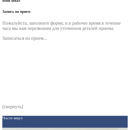
Ваш заказ
Запись на прием
Пожалуйста, заполните форму, и в рабочее время в течение
часа мы вам перезвоним для уточнения деталей приема.
Записаться на прием...
Номер телефона
*
Выберите клинику
Комментарий
*
Я даю согласие на обработку персональных данных
согласно политики обработки размещенной по адресу
https://instamed.ru/privacy/
[свернуть]
Часто ищут
Голубев Андрей Олегович