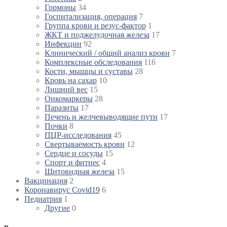
Гормоны
34
Госпитализация, операция
7
Группа крови и резус-фактор
1
ЖКТ и поджелудочная железа
17
Инфекции
92
Клинический / общий анализ крови
7
Комплексные обследования
116
Кости, мышцы и суставы
28
Кровь на сахар
10
Лишний вес
15
Онкомаркеры
28
Паразиты
17
Печень и желчевыводящие пути
17
Почки
8
ПЦР-исследования
45
Свертываемость крови
12
Сердце и сосуды
15
Спорт и фитнес
4
Щитовидная железа
15
Вакцинация
2
Коронавирус Covid19
6
Педиатрия
1
Другие
0