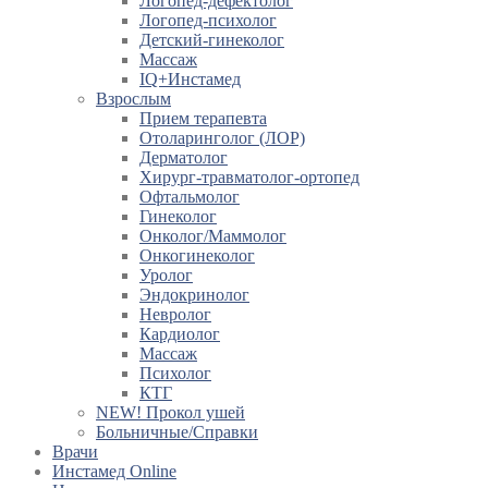
Логопед-дефектолог
Логопед-психолог
Детский-гинеколог
Массаж
IQ+Инстамед
Взрослым
Прием терапевта
Отоларинголог (ЛОР)
Дерматолог
Хирург-травматолог-ортопед
Офтальмолог
Гинеколог
Онколог/Маммолог
Онкогинеколог
Уролог
Эндокринолог
Невролог
Кардиолог
Массаж
Психолог
КТГ
NEW! Прокол ушей
Больничные/Справки
Врачи
Инстамед Online