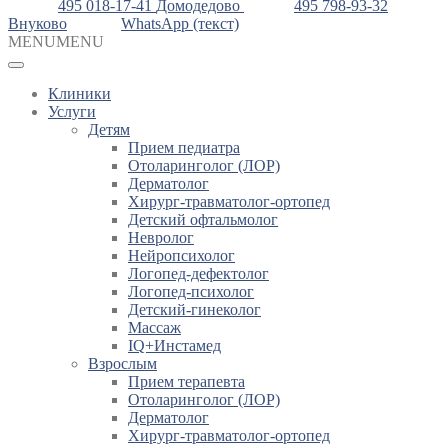
495 018-17-41
Домодедово
495 798-93-32
Внуково
WhatsApp (текст)
MENU
MENU
Клиники
Услуги
Детям
Прием педиатра
Отоларинголог (ЛОР)
Дерматолог
Хирург-травматолог-ортопед
Детский офтальмолог
Невролог
Нейропсихолог
Логопед-дефектолог
Логопед-психолог
Детский-гинеколог
Массаж
IQ+Инстамед
Взрослым
Прием терапевта
Отоларинголог (ЛОР)
Дерматолог
Хирург-травматолог-ортопед