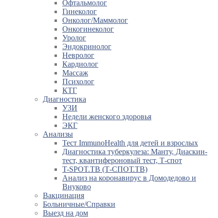
Офтальмолог
Гинеколог
Онколог/Маммолог
Онкогинеколог
Уролог
Эндокринолог
Невролог
Кардиолог
Массаж
Психолог
КТГ
Диагностика
УЗИ
Недели женского здоровья
ЭКГ
Анализы
Тест ImmunoHealth для детей и взрослых
Диагностика туберкулеза: Манту, Диаскин-
тест, квантифероновый тест, Т-спот
T-SPOT.TB (Т-СПОТ.ТВ)
Анализ на коронавирус в Домодедово и
Внуково
Вакцинация
Больничные/Справки
Выезд на дом