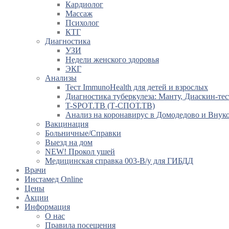
Кардиолог
Массаж
Психолог
КТГ
Диагностика
УЗИ
Недели женского здоровья
ЭКГ
Анализы
Тест ImmunoHealth для детей и взрослых
Диагностика туберкулеза: Манту, Диаскин-тес
T-SPOT.TB (Т-СПОТ.ТВ)
Анализ на коронавирус в Домодедово и Внук
Вакцинация
Больничные/Справки
Выезд на дом
NEW! Прокол ушей
Медицинская справка 003-В/у для ГИБДД
Врачи
Инстамед Online
Цены
Акции
Информация
О нас
Правила посещения