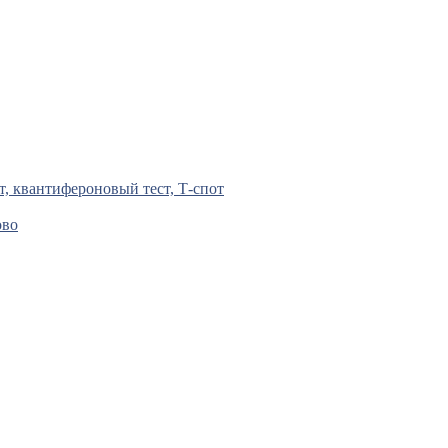
т, квантифероновый тест, Т-спот
ово