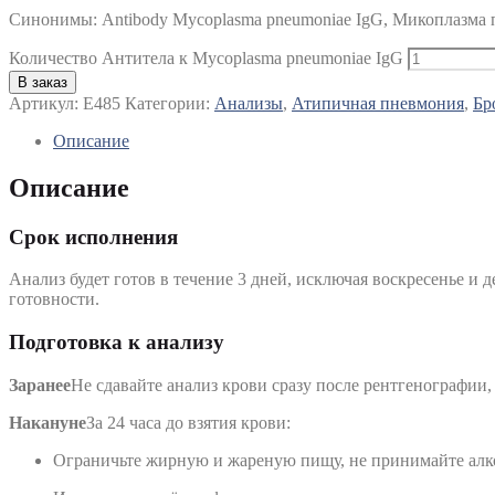
Синонимы
:
Antibody Mycoplasma pneumoniae IgG, Микоплазма 
Количество Антитела к Mycoplasma pneumoniae IgG
В заказ
Артикул:
E485
Категории:
Анализы
,
Атипичная пневмония
,
Бр
Описание
Описание
Срок исполнения
Анализ будет готов в течение 3 дней, исключая воскресенье и д
готовности.
Подготовка к анализу
Заранее
Не сдавайте анализ крови сразу после рентгенографии
Накануне
За 24 часа до взятия крови:
Ограничьте жирную и жареную пищу, не принимайте алк