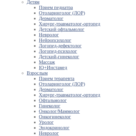
Детям
Прием педиатра
Отоларинголог (ЛОР)
Дерматолог
Хирург-травматолог-ортопед
Детский офтальмолог
Невролог
Нейропсихолог
Логопед-дефектолог
Логопед-психолог
Детский-гинеколог
Массаж
IQ+Инстамед
Взрослым
Прием терапевта
Отоларинголог (ЛОР)
Дерматолог
Хирург-травматолог-ортопед
Офтальмолог
Гинеколог
Онколог/Маммолог
Онкогинеколог
Уролог
Эндокринолог
Невролог