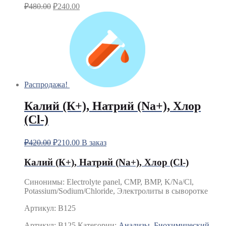
₽
480.00
₽
240.00
Распродажа!
Калий (К+), Натрий (Na+), Хлор
(Сl-)
₽
420.00
₽
210.00
В заказ
Калий (К+), Натрий (Na+), Хлор (Сl-)
Синонимы: Electrolyte panel, CMP, BMP, K/Na/Cl,
Potassium/Sodium/Chloride, Электролиты в сыворотке
Артикул: B125
Артикул:
B125
Категории:
Анализы
,
Биохимический