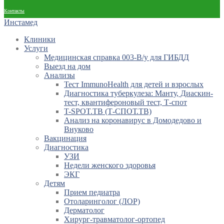
Контакты
Инстамед
Клиники
Услуги
Медицинская справка 003-В/у для ГИБДД
Выезд на дом
Анализы
Тест ImmunoHealth для детей и взрослых
Диагностика туберкулеза: Манту, Диаскин-
тест, квантифероновый тест, Т-спот
T-SPOT.TB (Т-СПОТ.ТВ)
Анализ на коронавирус в Домодедово и
Внуково
Вакцинация
Диагностика
УЗИ
Недели женского здоровья
ЭКГ
Детям
Прием педиатра
Отоларинголог (ЛОР)
Дерматолог
Хирург-травматолог-ортопед