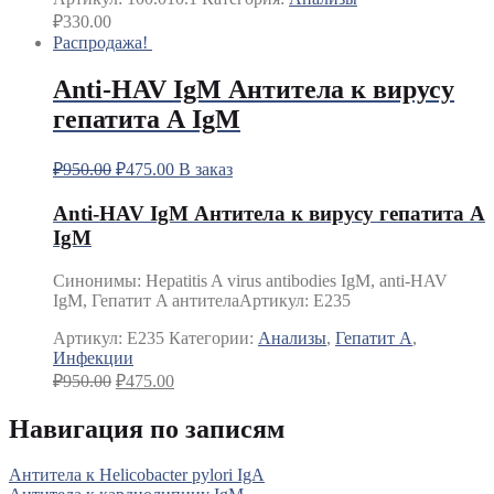
₽
330.00
Распродажа!
Anti-HAV IgM Антитела к вирусу
гепатита А IgM
₽
950.00
₽
475.00
В заказ
Anti-HAV IgM Антитела к вирусу гепатита А
IgM
Синонимы
:
Hepatitis A virus antibodies IgM, anti-HAV
IgM, Гепатит A антитела
Артикул: E235
Артикул:
E235
Категории:
Анализы
,
Гепатит A
,
Инфекции
₽
950.00
₽
475.00
Навигация по записям
Антитела к Helicobacter pylori IgA