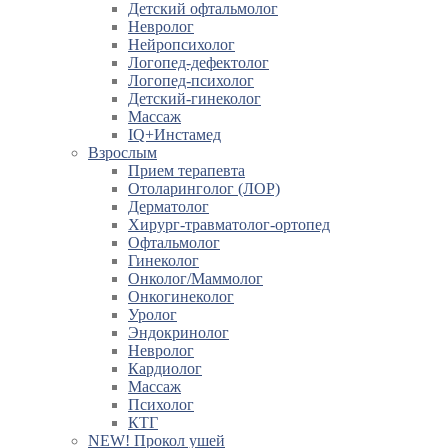
Детский офтальмолог
Невролог
Нейропсихолог
Логопед-дефектолог
Логопед-психолог
Детский-гинеколог
Массаж
IQ+Инстамед
Взрослым
Прием терапевта
Отоларинголог (ЛОР)
Дерматолог
Хирург-травматолог-ортопед
Офтальмолог
Гинеколог
Онколог/Маммолог
Онкогинеколог
Уролог
Эндокринолог
Невролог
Кардиолог
Массаж
Психолог
КТГ
NEW! Прокол ушей