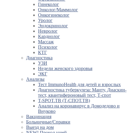
Гинеколог
Онколог/Маммолог
Онкогинеколог
Уролог
Эндокринолог
Невролог
Кардиолог
Массаж
Психолог
КТГ
Диагностика
УЗИ
Недели женского здоровья
ЭКГ
Анализы
Тест ImmunoHealth для детей и взрослых
Диагностика туберкулеза: Манту, Диаскин-
тест, квантифероновый тест, Т-спот
T-SPOT.TB (Т-СПОТ.ТВ)
Анализ на коронавирус в Домодедово и
Внуково
Вакцинация
Больничные/Справки
Выезд на дом
NEW! Прокол ушей