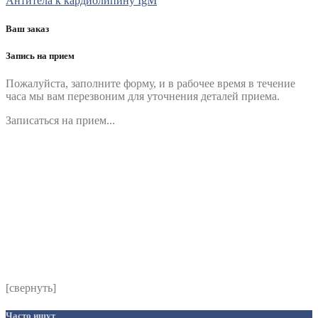
Антитела к кардиолипину IgM
Ваш заказ
Запись на прием
Пожалуйста, заполните форму, и в рабочее время в течение
часа мы вам перезвоним для уточнения деталей приема.
Записаться на прием...
Номер телефона
*
Выберите клинику
Комментарий
*
Я даю согласие на обработку персональных данных
согласно политики обработки размещенной по адресу
https://instamed.ru/privacy/
[свернуть]
Часто ищут