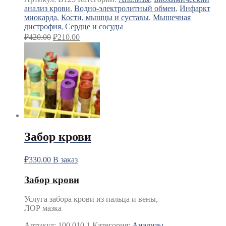
анализ крови
,
Водно-электролитный обмен
,
Инфаркт
миокарда
,
Кости, мышцы и суставы
,
Мышечная
дистрофия
,
Сердце и сосуды
₽
420.00
₽
210.00
Забор крови
₽
330.00
В заказ
Забор крови
Услуга забора крови из пальца и вены,
ЛОР мазка
Артикул:
100.010.1
Категория:
Анализы