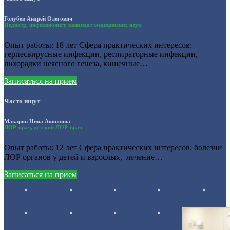
Голубев Андрей Олегович
Педиатр, инфекционист, кандидат медицинских наук
Опыт работы: 18 лет Сфера практических интересов:
герпесвирусные инфекции, респираторные инфекции,
лихорадки неясного генеза, кишечные…
Записаться на прием
Часто ищут
Макарян Нина Акоповна
ЛОР-врач, детский ЛОР-врач
Опыт работы: 12 лет Сфера практических интересов: болезни
ЛОР органов у детей и взрослых, лечение…
Записаться на прием