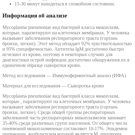
15-30 минут находиться в спокойном состоянии.
Информация об анализе
Mycoplasma pneumoniae вид бактерий класса микоплазм,
которые, паразитируют на клеточных мембранах. У человека
вызывают заболевания респираторного тракта (гортань
бронхи, легкие). Этот метод обладает 92% чувствительностью
и 95% специфичностью. Антитела IgM достаточно быстро
исчезают из крови, поэтому в некоторых случаях для
диагностики острой инфекции достаточно обнаружения их в
единичном образце сыворотки крови.
Метод исследования — Иммуноферментный анализ (ИФА)
Материал для исследования — Сыворотка крови
Mycoplasma pneumoniae вид бактерий класса микоплазм,
которые , паразитируют на клеточных мембранах. У человека
вызывают заболевания респираторного тракта (гортань
бронхи, легкие). Среди общей группы респираторных
заболеваний часть респираторных микоплазмозов занимает
35-40% среди различных групп населения. От общего числа
пневмоний микоплазменные составляют 10-17%. Эпидемии
пневмонии, возбудителем которой является М. pneumonia,