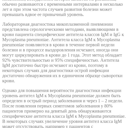
обычно развиваются с временными интервалами в несколько
лет и при этом частота случаев развития болезни может
превышать вдвое ее привычный уровень.
Лабораторная диагностика микоплазменной пневмонии
представлена серологическими методами, выявляющими в
крови пациента специфические антитела классов IgM и IgG к
Mycoplasma pneumoniae. Антитела класса IgM к Mycoplasma
pneumoniae появляются в крови в течение первой недели
болезни и в процессе выздоровления исчезают, иногда они
могут циркулировать в крови до 1 года. Этот метод обладает
92% чувствительностью и 95% специфичностью. Антитела
IgM достаточно быстро исчезают из крови, поэтому в
некоторых случаях для диагностики острой инфекции
достаточно обнаружения их в единичном образце сыворотки
крови.
Однако для повышения вероятности диагностики инфекции
уровень антител IgM к Mycoplasma pneumoniae должен быть
определен в острый период заболевания и через 1 – 2 недели.
После появления первых симптомов заболевания у 80%
пациентов примерно на девятый день обнаруживаются
специфические антитела класса IgM к Mycoplasma pneumoniae.
В некоторых случаях увеличение уровня антител класса IgM
может отсутствовать, например у пациентов с