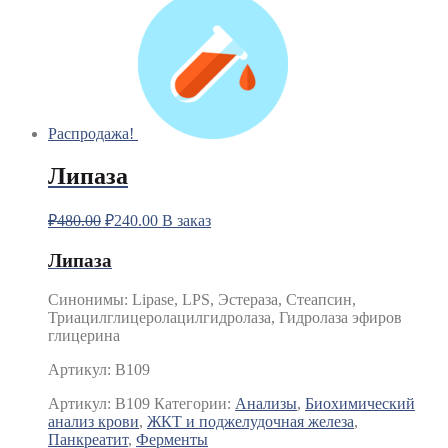
Распродажа!
Липаза
₽
480.00
₽
240.00
В заказ
Липаза
Синонимы
:
Lipase, LPS, Эстераза, Стеапсин,
Триацилглицеролацилгидролаза, Гидролаза эфиров
глицерина
Артикул: B109
Артикул:
B109
Категории:
Анализы
,
Биохимический
анализ крови
,
ЖКТ и поджелудочная железа
,
Панкреатит
,
Ферменты