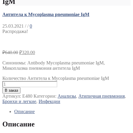
IgM
Антитела к Mycoplasma pneumoniae IgM
25.03.2021
/ /
0
Распродажа!
₽
640.00
₽
320.00
Синонимы
:
Antibody Mycoplasma pneumoniae IgM,
Микоплазма пневмония антитела IgM
Количество Антитела к Mycoplasma pneumoniae IgM
В заказ
Артикул:
E480
Категории:
Анализы
,
Атипичная пневмония
,
Бронхи и легкие
,
Инфекции
Описание
Описание