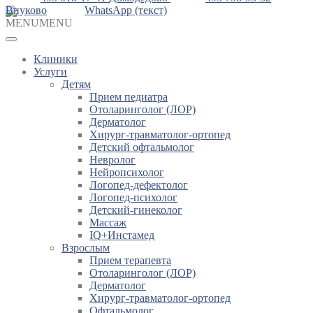
Внуково
WhatsApp (текст)
MENU
MENU
Клиники
Услуги
Детям
Прием педиатра
Отоларинголог (ЛОР)
Дерматолог
Хирург-травматолог-ортопед
Детский офтальмолог
Невролог
Нейропсихолог
Логопед-дефектолог
Логопед-психолог
Детский-гинеколог
Массаж
IQ+Инстамед
Взрослым
Прием терапевта
Отоларинголог (ЛОР)
Дерматолог
Хирург-травматолог-ортопед
Офтальмолог