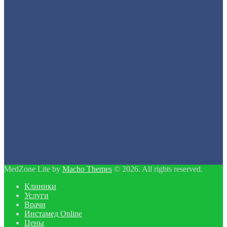
MedZone Lite by
Macho Themes
© 2026. All rights reserved.
Клиники
Услуги
Врачи
Инстамед Online
Цены