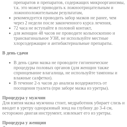
препаратов и препаратов, содержащих микроорганизмы,
т.к. это может приводить к ложноотрицательным и
ложноположительным результатам,
рекомендуется проводить забор мазков не ранее, чем
через 2 недели после законченного курса лечения,
72 часа не вступайте в половой контакт,
для женщин 48 часов не проводите кольпоскопию и
трансвагинальное УЗИ, не используйте местные
хлорсодержащие и антибактериальные препараты.
В день сдачи
В день сдачи мазка не проводите гигиенические
процедуры половых органов (для женщин также
спринцевание влагалища, не используйте тампоны и
влажные салфетки).
В течение 2-х часов до анализа воздержитесь от
посещения туалета (при заборе мазка из уретры).
Процедура у мужчин
Для взятия мазка мужчина стоит, медработник убирает слизь и
вводит в уретру одноразовый зонд на глубину до 3-4 см,
осторожно двигая инструмент, извлекает его из уретры.
Процедура у женщин