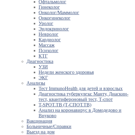
Офтальмолог
Гинеколог
Онколог/Маммолог
Онкогинеколог
Уролог
Эндокринолог
Невролог
Кардиолог
Массаж
Психолог
КТГ
Диагностика
УЗИ
Недели женского здоровья
ЭКГ
Анализы
Тест ImmunoHealth для детей и взрослых
Диагностика туберкулеза: Манту, Диаскин-
тест, квантифероновый тест, Т-спот
T-SPOT.TB (Т-СПОТ.ТВ)
Анализ на коронавирус в Домодедово и
Внуково
Вакцинация
Больничные/Справки
Выезд на дом