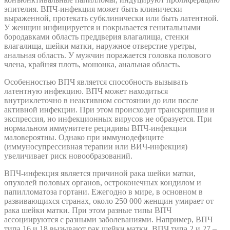
эпителия. ВПЧ-инфекция может быть клинически
выраженной, протекать субклинически или быть латентной.
У женщин инфицируется и покрывается генитальными
бородавками область преддверия влагалища, стенки
влагалища, шейки матки, наружное отверстие уретры,
анальная область. У мужчин поражается головка полового
члена, крайняя плоть, мошонка, анальная область.
Особенностью ВПЧ является способность вызывать
латентную инфекцию. ВПЧ может находиться
внутриклеточно в неактивном состоянии до или после
активной инфекции. При этом происходит транскрипция и
экспрессия, но инфекционных вирусов не образуется. При
нормальном иммунитете рецидивы ВПЧ-инфекции
маловероятны. Однако при иммунодефиците
(иммуносупрессивная терапии или ВИЧ-инфекция)
увеличивает риск новообразований.
ВПЧ-инфекция является причиной рака шейки матки,
опухолей половых органов, остроконечных кондилом и
папилломатоза гортани. Ежегодно в мире, в основном в
развивающихся странах, около 250 000 женщин умирает от
рака шейки матки. При этом разные типы ВПЧ
ассоциируются с разными заболеваниями. Например, ВПЧ
типа 16 и 18 вызывают рак шейки матки, ВПЧ типа 2 и 27 –