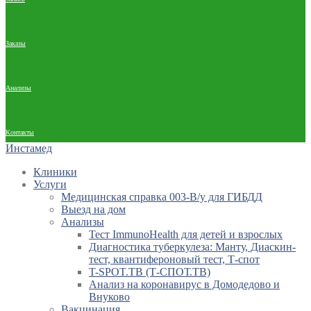
Заказы
Анализы
Контакты
Инстамед
Клиники
Услуги
Медицинская справка 003-В/у для ГИБДД
Выезд на дом
Анализы
Тест ImmunoHealth для детей и взрослых
Диагностика туберкулеза: Манту, Диаскин-
тест, квантифероновый тест, Т-спот
T-SPOT.TB (Т-СПОТ.ТВ)
Анализ на коронавирус в Домодедово и
Внуково
Вакцинация