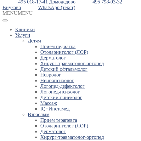
495 018-17-41
Домодедово
495 798-93-32
Внуково
WhatsApp (текст)
MENU
MENU
Клиники
Услуги
Детям
Прием педиатра
Отоларинголог (ЛОР)
Дерматолог
Хирург-травматолог-ортопед
Детский офтальмолог
Невролог
Нейропсихолог
Логопед-дефектолог
Логопед-психолог
Детский-гинеколог
Массаж
IQ+Инстамед
Взрослым
Прием терапевта
Отоларинголог (ЛОР)
Дерматолог
Хирург-травматолог-ортопед