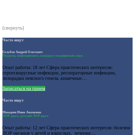
согласно политики обработки размещенной по адресу
https://instamed.ru/privacy/
[свернуть]
Часто ищут
Голубев Андрей Олегович
Педиатр, инфекционист, кандидат медицинских наук
Опыт работы: 18 лет Сфера практических интересов:
герпесвирусные инфекции, респираторные инфекции,
лихорадки неясного генеза, кишечные…
Записаться на прием
Часто ищут
Макарян Нина Акоповна
ЛОР-врач, детский ЛОР-врач
Опыт работы: 12 лет Сфера практических интересов: болезни
ЛОР органов у детей и взрослых, лечение…