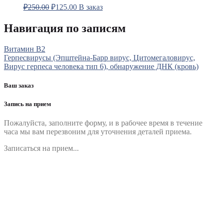
₽
250.00
₽
125.00
В заказ
Навигация по записям
Витамин В2
Герпесвирусы (Эпштейна-Барр вирус, Цитомегаловирус,
Вирус герпеса человека тип 6), обнаружение ДНК (кровь)
Ваш заказ
Запись на прием
Пожалуйста, заполните форму, и в рабочее время в течение
часа мы вам перезвоним для уточнения деталей приема.
Записаться на прием...
Номер телефона
*
Выберите клинику
Комментарий
*
Я даю согласие на обработку персональных данных