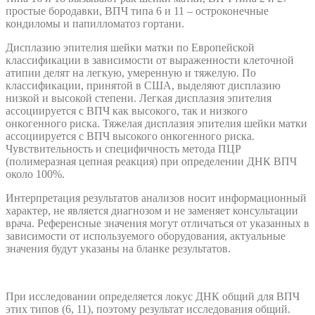
простые бородавки, ВПЧ типа 6 и 11 – остроконечные
кондиломы и папилломатоз гортани.
Дисплазию эпителия шейки матки по Европейской
классификации в зависимости от выраженности клеточной
атипии делят на легкую, умеренную и тяжелую. По
классификации, принятой в США, выделяют дисплазию
низкой и высокой степени. Легкая дисплазия эпителия
ассоциируется с ВПЧ как высокого, так и низкого
онкогенного риска. Тяжелая дисплазия эпителия шейки матки
ассоциируется с ВПЧ высокого онкогенного риска.
Чувствительность и специфичность метода ПЦР
(полимеразная цепная реакция) при определении ДНК ВПЧ
около 100%.
Интерпретация результатов анализов носит информационный
характер, не является диагнозом и не заменяет консультации
врача. Референсные значения могут отличаться от указанных в
зависимости от используемого оборудования, актуальные
значения будут указаны на бланке результатов.
При исследовании определяется локус ДНК общий для ВПЧ
этих типов (6, 11), поэтому результат исследования общий.