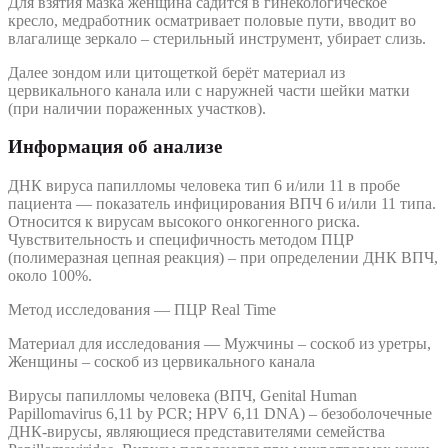
Для взятия мазка женщина садится в гинекологическое
кресло, медработник осматривает половые пути, вводит во
влагалище зеркало – стерильный инструмент, убирает слизь.
Далее зондом или цитощеткой берёт материал из
цервикального канала или с наружней части шейки матки
(при наличии пораженных участков).
Информация об анализе
ДНК вируса папилломы человека тип 6 и/или 11 в пробе
пациента — показатель инфицирования ВПЧ 6 и/или 11 типа.
Относится к вирусам высокого онкогенного риска.
Чувствительность и специфичность методом ПЦР
(полимеразная цепная реакция) – при определении ДНК ВПЧ,
около 100%.
Метод исследования — ПЦР Real Time
Материал для исследования — Мужчины – соскоб из уретры,
Женщины – соскоб из цервикального канала
Вирусы папилломы человека (ВПЧ, Genital Human
Papillomavirus 6,11 by PCR; HPV 6,11 DNA) – безоболочечные
ДНК-вирусы, являющиеся представителями семейства