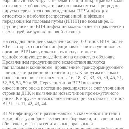
Papillomaviridae. Вирусы передаются при микротравмах кожи
и слизистых оболочек, а также половым путем. При родах
вирусы передаются новорожденным. ВПЧ-инфекция
относится к наиболее распространенной инфекции
передающейся половым путём (ИППП) во всем мире. К
группе риска по ВПЧ-инфекции можно отнести практически
всех людей, живущих половой жизнью.
На сегодняшний день выделено более 100 типов ВПЧ, более
30 из которых способны инфицировать слизистую половых
органов. ВПЧ могут оказывать продуктивное и
трансформирующее воздействие на слизистую оболочку.
Проявлением продуктивного воздействия являются
папилломы и кондиломы, проявлением трансформирующего
– дисплазии различной степени и рак. К вирусам высокого
онкогенного риска относят типы 16, 18, 31, 33, 35, 39, 45, 51,
52, 56, 58, 59 и 68. Перечень типов ВПЧ высокого
онкогенного риска постоянно расширяется за счет уточнения
строения ДНК и выявления новых типов промежуточного
риска. К вирусам низкого онкогенного риска относят 5 типов
ВПЧ – 6, 11, 42, 43, 44.
ВПЧ инфицируют и размножаются в сквамозном эпителии
кожи, образуя доброкачественные бородавки, и в слизистых
оболочках, вызывая генитальные, оральные и
конъюнктивальные папилломы, индуцируют пролиферацию