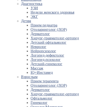
Диагностика
УЗИ
Недели женского здоровья
ЭКГ
Детям
Прием педиатра
Отоларинголог (ЛОР)
Дерматолог
Хирург-травматолог-ортопед
Детский офтальмолог
Невролог
Нейропсихолог
Логопед-дефектолог
Логопед-психолог
Детский-гинеколог
Массаж
IQ+Инстамед
Взрослым
Прием терапевта
Отоларинголог (ЛОР)
Дерматолог
Хирург-травматолог-ортопед
Офтальмолог
Гинеколог
Онколог/Маммолог