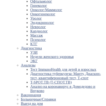
Офтальмолог
Гинеколог
Онколог/Маммолог
Онкогинеколог
Уролог
Эндокринолог
Невролог
Кардиолог
Массаж
Психолог
КТГ
Диагностика
УЗИ
Недели женского здоровья
ЭКГ
Анализы
Тест ImmunoHealth для детей и взрослых
Диагностика туберкулеза: Манту, Диаскин-
тест, квантифероновый тест, Т-спот
T-SPOT.TB (Т-СПОТ.ТВ)
Анализ на коронавирус в Домодедово и
Внуково
Вакцинация
Больничные/Справки
Выезд на дом