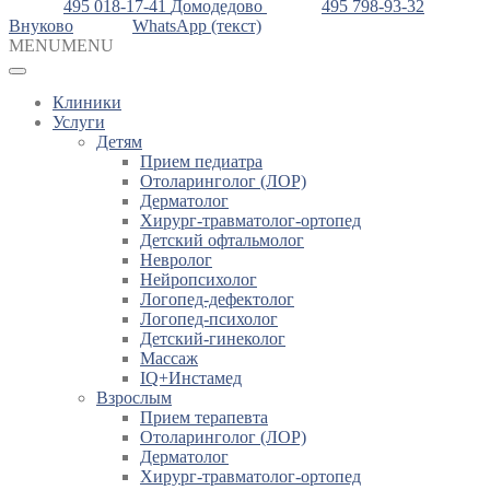
495 018-17-41
Домодедово
495 798-93-32
Внуково
WhatsApp (текст)
MENU
MENU
Клиники
Услуги
Детям
Прием педиатра
Отоларинголог (ЛОР)
Дерматолог
Хирург-травматолог-ортопед
Детский офтальмолог
Невролог
Нейропсихолог
Логопед-дефектолог
Логопед-психолог
Детский-гинеколог
Массаж
IQ+Инстамед
Взрослым
Прием терапевта
Отоларинголог (ЛОР)
Дерматолог
Хирург-травматолог-ортопед