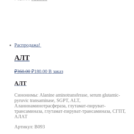
Распродажа!
АЛТ
₽
360.00
₽
180.00
В заказ
АЛТ
Синонимы
:
Alanine aminotransferase, serum glutamic-
pyruvic transaminase, SGPT, ALT,
Аланинаминотрасфераза, глутамат-пируват-
трансаминаза, глутамат-пируват-трансаминаза, СГПТ,
АЛАТ
Артикул: B093