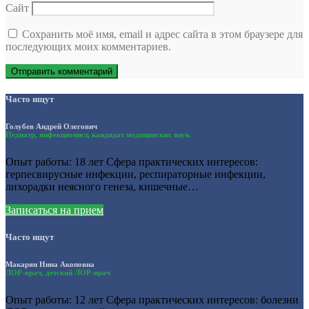
Сайт
Сохранить моё имя, email и адрес сайта в этом браузере для
последующих моих комментариев.
Часто ищут
Голубев Андрей Олегович
Педиатр, инфекционист, кандидат медицинских наук
Опыт работы: 18 лет Сфера практических интересов:
герпесвирусные инфекции, респираторные инфекции,
лихорадки неясного генеза, кишечные…
Записаться на прием
Часто ищут
Макарян Нина Акоповна
ЛОР-врач, детский ЛОР-врач
Опыт работы: 12 лет Сфера практических интересов: болезни