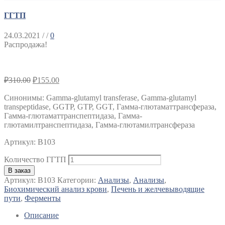
ГГТП
24.03.2021
/ /
0
Распродажа!
₽
310.00
₽
155.00
Синонимы
:
Gamma-glutamyl transferase, Gamma-glutamyl
transpeptidase, GGTP, GTP, GGT, Гамма-глютаматтрансфераза,
Гамма-глютаматтранспептидаза, Гамма-
глютамилтранспептидаза, Гамма-глютамилтрансфераза
Артикул: B103
Количество ГГТП
В заказ
Артикул:
B103
Категории:
Анализы
,
Анализы
,
Биохимический анализ крови
,
Печень и желчевыводящие
пути
,
Ферменты
Описание