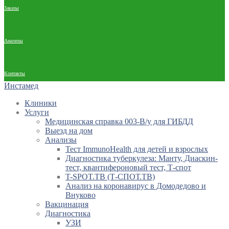
Заказы
Анализы
Контакты
Инстамед
Клиники
Услуги
Медицинская справка 003-В/у для ГИБДД
Выезд на дом
Анализы
Тест ImmunoHealth для детей и взрослых
Диагностика туберкулеза: Манту, Диаскин-
тест, квантифероновый тест, Т-спот
T-SPOT.TB (Т-СПОТ.ТВ)
Анализ на коронавирус в Домодедово и
Внуково
Вакцинация
Диагностика
УЗИ