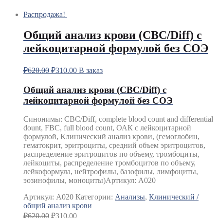
Распродажа!
Общий анализ крови (CBC/Diff) с
лейкоцитарной формулой без СОЭ
₽
620.00
₽
310.00
В заказ
Общий анализ крови (CBC/Diff) с
лейкоцитарной формулой без СОЭ
Синонимы
:
CBC/Diff, complete blood count and differential
dount, FBC, full blood count, ОАК с лейкоцитарной
формулой, Клинический анализ крови, (гемоглобин,
гематокрит, эритроциты, средний объем эритроцитов,
распределение эритроцитов по объему, тромбоциты,
лейкоциты, распределение тромбоцитов по объему,
лейкоформула, нейтрофилы, базофилы, лимфоциты,
эозинофилы, моноциты)
Артикул: А020
Артикул:
A020
Категории:
Анализы
,
Клинический /
общий анализ крови
₽
620.00
₽
310.00