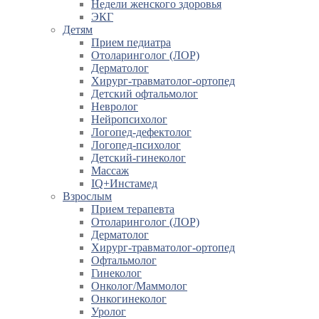
Недели женского здоровья
ЭКГ
Детям
Прием педиатра
Отоларинголог (ЛОР)
Дерматолог
Хирург-травматолог-ортопед
Детский офтальмолог
Невролог
Нейропсихолог
Логопед-дефектолог
Логопед-психолог
Детский-гинеколог
Массаж
IQ+Инстамед
Взрослым
Прием терапевта
Отоларинголог (ЛОР)
Дерматолог
Хирург-травматолог-ортопед
Офтальмолог
Гинеколог
Онколог/Маммолог
Онкогинеколог
Уролог