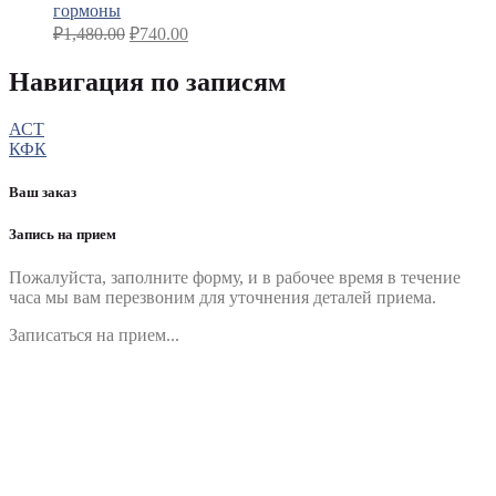
гормоны
₽
1,480.00
₽
740.00
Навигация по записям
АСТ
КФК
Ваш заказ
Запись на прием
Пожалуйста, заполните форму, и в рабочее время в течение
часа мы вам перезвоним для уточнения деталей приема.
Записаться на прием...
Номер телефона
*
Выберите клинику
Комментарий
*
Я даю согласие на обработку персональных данных