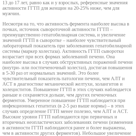
13 до 17 лет, равно как и у взрослых, референсные значения
активности ГГТП для женщин на 20-25% ниже, чем для
мужчин.
Несмотря на то, что активность фермента наиболее высока в
почках, источник сывороточной активности ГГТП –
преимущественно гепатобилиарная система, и увеличение
значений ГГТП в сыворотке – наиболее чувствительный
лабораторный показатель при заболеваниях гепатобилиарной
системы (маркер холестаза). Активность ГГТП сыворотки
возрастает при всех формах заболеваний печени. Она
наиболее высока в случаях обструктивных поражений печени
(внутри- или постпеченочный холестаз), достигая повышения
в 5-30 раз от нормальных значений. Это более
чувствительный показатель патологии печени, чем АЛТ и
ACT в диагностике механической желтухи, холангитов и
холециститов. Повышение ГГТП в этих случаях наблюдается
раньше и сохраняется дольше, чем других печеночных
ферментов. Умеренное повышение ГГТП наблюдается при
инфекционных гепатитах (в 2-5 раз выше нормы) – в этих
случаях определение ГГТП менее полезно, чем АЛТ и ACT.
Высокие уровни ГГТП наблюдаются при первичных и
вторичных неопластических заболеваниях печени (изменения
в активности ГГТП наблюдаются ранее и более выражены,
чем в активности других ферментов). Небольшое увеличение