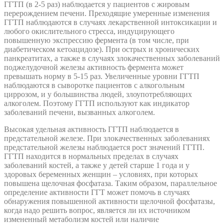
ГГТП (в 2-5 раз) наблюдается у пациентов с жировым
перерождением печени. Преходящие умеренные изменения
ГГТП наблюдаются в случаях лекарственной интоксикации и
любого окислительного стресса, индуцирующего
повышенную экспрессию фермента (в том числе, при
диабетическом кетоацидозе). При острых и хронических
панкреатитах, а также в случаях злокачественных заболеваний
поджелудочной железы активность фермента может
превышать норму в 5-15 раз. Увеличенные уровни ГГТП
наблюдаются в сыворотке пациентов с алкогольным
циррозом, и у большинства людей, злоупотребляющих
алкоголем. Поэтому ГГТП используют как индикатор
заболеваний печени, вызванных алкоголем.
Высокая удельная активность ГГТП наблюдается в
предстательной железе. При злокачественных заболеваниях
предстательной железы наблюдается рост значений ГГТП.
ГГТП находится в нормальных пределах в случаях
заболеваний костей, а также у детей старше 1 года и у
здоровых беременных женщин – условиях, при которых
повышена щелочная фосфатаза. Таким образом, параллельное
определение активности ГГТ может помочь в случаях
обнаружения повышенной активности щелочной фосфатазы,
когда надо решить вопрос, является ли их источником
измененный метаболизм костей или наличие