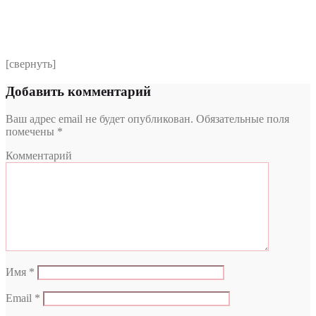
согласно политики обработки размещенной по адресу
https://instamed.ru/privacy/
[свернуть]
Добавить комментарий
Ваш адрес email не будет опубликован.
Обязательные поля
помечены
*
Комментарий
Имя
*
Email
*