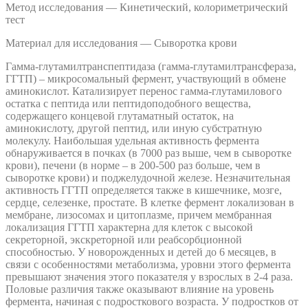
Метод исследования — Кинетический, колориметрический
тест
Материал для исследования — Сыворотка крови
Гамма-глутамилтранспептидаза (гамма-глутамилтрансфераза,
ГГТП) – микросомальный фермент, участвующий в обмене
аминокислот. Катализирует перенос гамма-глутамилового
остатка с пептида или пептидоподобного вещества,
содержащего концевой глутаматный остаток, на
аминокислоту, другой пептид, или иную субстратную
молекулу. Наибольшая удельная активность фермента
обнаруживается в почках (в 7000 раз выше, чем в сыворотке
крови), печени (в норме – в 200-500 раз больше, чем в
сыворотке крови) и поджелудочной железе. Незначительная
активность ГГТП определяется также в кишечнике, мозге,
сердце, селезенке, простате. В клетке фермент локализован в
мембране, лизосомах и цитоплазме, причем мембранная
локализация ГГТП характерна для клеток с высокой
секреторной, экскреторной или реабсорбционной
способностью. У новорожденных и детей до 6 месяцев, в
связи с особенностями метаболизма, уровни этого фермента
превышают значения этого показателя у взрослых в 2-4 раза.
Половые различия также оказывают влияние на уровень
фермента, начиная с подросткового возраста. У подростков от