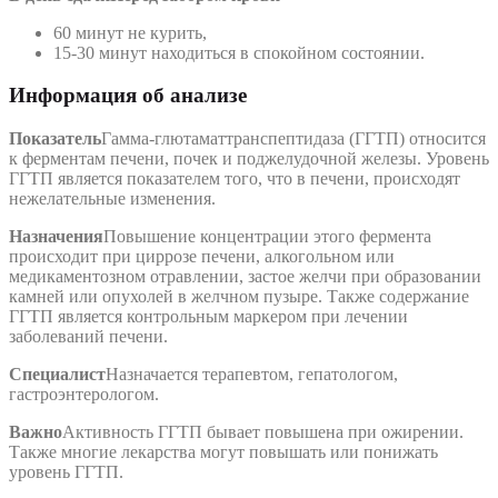
60 минут не курить,
15-30 минут находиться в спокойном состоянии.
Информация об анализе
Показатель
Гамма-глютаматтранспептидаза (ГГТП) относится
к ферментам печени, почек и поджелудочной железы. Уровень
ГГТП является показателем того, что в печени, происходят
нежелательные изменения.
Назначения
Повышение концентрации этого фермента
происходит при циррозе печени, алкогольном или
медикаментозном отравлении, застое желчи при образовании
камней или опухолей в желчном пузыре. Также содержание
ГГТП является контрольным маркером при лечении
заболеваний печени.
Специалист
Назначается терапевтом, гепатологом,
гастроэнтерологом.
Важно
Активность ГГТП бывает повышена при ожирении.
Также многие лекарства могут повышать или понижать
уровень ГГТП.