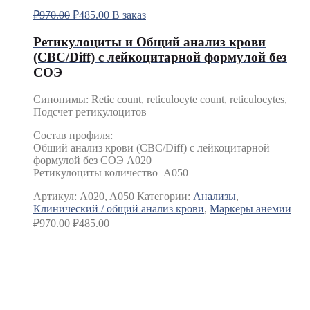
₽
970.00
₽
485.00
В заказ
Ретикулоциты и Общий анализ крови
(CBC/Diff) с лейкоцитарной формулой без
СОЭ
Синонимы
:
Retic count, reticulocyte count, reticulocytes,
Подсчет ретикулоцитов
Состав профиля:
Общий анализ крови (CBC/Diff) с лейкоцитарной
формулой без СОЭ A020
Ретикулоциты количество A050
Артикул:
A020, A050
Категории:
Анализы
,
Клинический / общий анализ крови
,
Маркеры анемии
₽
970.00
₽
485.00