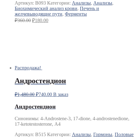
Артикул:
B093
Категории:
Анализы
,
Анализы
,
Биохимический анализ крови
,
Печень и
желчевыводящие пути
,
Ферменты
₽
360.00
₽
180.00
Распродажа!
Андростендион
₽
1,480.00
₽
740.00
В заказ
Андростендион
Синонимы
:
4-Androstene-3, 17-dione, 4-androstenedione,
17-ketotestosterone, А4
Артикул:
B515
Категории:
Анализы
,
Гормоны
,
Половые