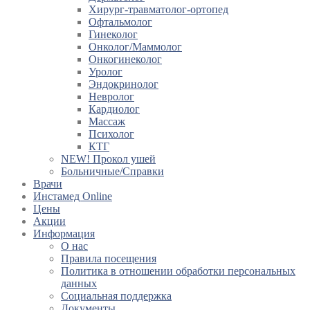
Хирург-травматолог-ортопед
Офтальмолог
Гинеколог
Онколог/Маммолог
Онкогинеколог
Уролог
Эндокринолог
Невролог
Кардиолог
Массаж
Психолог
КТГ
NEW! Прокол ушей
Больничные/Справки
Врачи
Инстамед Online
Цены
Акции
Информация
О нас
Правила посещения
Политика в отношении обработки персональных
данных
Социальная поддержка
Документы