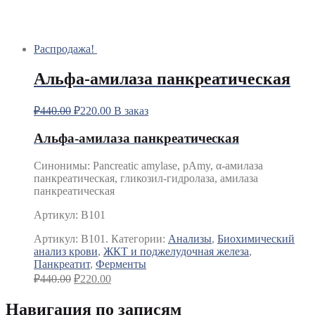
Распродажа!
Альфа-амилаза панкреатическая
₽
440.00
₽
220.00
В заказ
Альфа-амилаза панкреатическая
Синонимы
:
Pancreatic amylase, pAmy, α-амилаза
панкреатическая, гликозил-гидролаза, амилаза
панкреатическая
Артикул: B101
Артикул:
B101.
Категории:
Анализы
,
Биохимический
анализ крови
,
ЖКТ и поджелудочная железа
,
Панкреатит
,
Ферменты
₽
440.00
₽
220.00
Навигация по записям