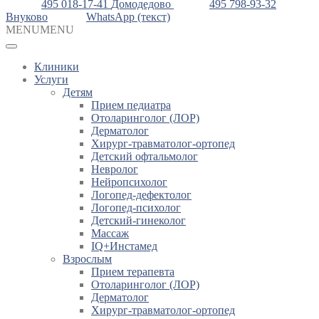
495 018-17-41
Домодедово
495 798-93-32
Внуково
WhatsApp (текст)
MENU
MENU
Клиники
Услуги
Детям
Прием педиатра
Отоларинголог (ЛОР)
Дерматолог
Хирург-травматолог-ортопед
Детский офтальмолог
Невролог
Нейропсихолог
Логопед-дефектолог
Логопед-психолог
Детский-гинеколог
Массаж
IQ+Инстамед
Взрослым
Прием терапевта
Отоларинголог (ЛОР)
Дерматолог
Хирург-травматолог-ортопед