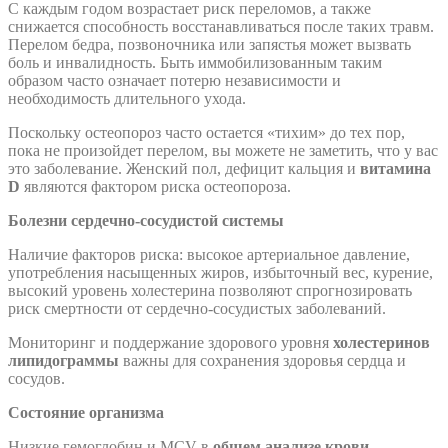
С каждым годом возрастает риск переломов, а также
снижается способность восстанавливаться после таких травм.
Перелом бедра, позвоночника или запястья может вызвать
боль и инвалидность. Быть иммобилизованным таким
образом часто означает потерю независимости и
необходимость длительного ухода.
Поскольку остеопороз часто остается «тихим» до тех пор,
пока не произойдет перелом, вы можете не заметить, что у вас
это заболевание. Женский пол, дефицит кальция и
витамина
D
являются фактором риска остеопороза.
Болезни сердечно-сосудистой системы
Наличие факторов риска: высокое артериальное давление,
употребления насыщенных жиров, избыточный вес, курение,
высокий уровень холестерина позволяют спрогнозировать
риск смертности от сердечно-сосудистых заболеваний.
Мониторинг и поддержание здорового уровня
холестеринов
липидограммы
важны для сохранения здоровья сердца и
сосудов.
Состояние организма
Низкие гемоглобин и МСV в
общем анализе крови
–