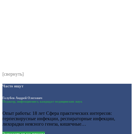
*
Я даю согласие на обработку персональных данных
согласно политики обработки размещенной по адресу
https://instamed.ru/privacy/
[свернуть]
Часто ищут
Голубев Андрей Олегович
Педиатр, инфекционист, кандидат медицинских наук
Опыт работы: 18 лет Сфера практических интересов:
герпесвирусные инфекции, респираторные инфекции,
лихорадки неясного генеза, кишечные…