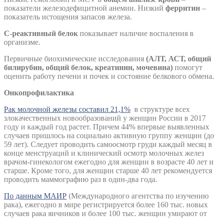
показатели железодефицитной анемии. Низкий
ферритин
–
показатель истощения запасов железа.
С-реактивный белок
показывает наличие воспаления в
организме.
Первичные биохимические исследования
(АЛТ, АСТ, общий
билирубин, общий белок, креатинин, мочевина)
помогут
оценить работу печени и почек и состояние белкового обмена.
Онкопрофилактика
Рак молочной железы составил 21,1%
в структуре всех
злокачественных новообразований у женщин России в 2017
году и каждый год растет. Причем 44% впервые выявленных
случаев пришлось на социально активную группу женщин (до
59 лет). Следует проводить самоосмотр груди каждый месяц в
конце менструаций и клинический осмотр молочных желез
врачом-гинекологом ежегодно для женщин в возрасте 40 лет и
старше. Кроме того, для женщин старше 40 лет рекомендуется
проводить маммографию раз в один-два года.
По данным МАИР
(Международного агентства по изучению
рака), ежегодно в мире регистрируется более 160 тыс. новых
случаев рака яичников и более 100 тыс. женщин умирают от