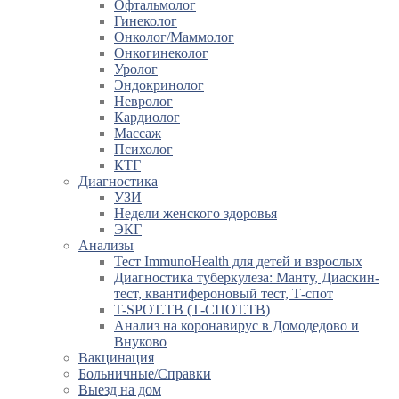
Офтальмолог
Гинеколог
Онколог/Маммолог
Онкогинеколог
Уролог
Эндокринолог
Невролог
Кардиолог
Массаж
Психолог
КТГ
Диагностика
УЗИ
Недели женского здоровья
ЭКГ
Анализы
Тест ImmunoHealth для детей и взрослых
Диагностика туберкулеза: Манту, Диаскин-
тест, квантифероновый тест, Т-спот
T-SPOT.TB (Т-СПОТ.ТВ)
Анализ на коронавирус в Домодедово и
Внуково
Вакцинация
Больничные/Справки
Выезд на дом