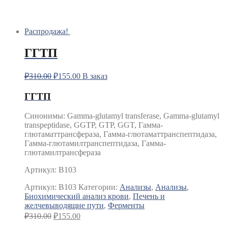
Распродажа!
ГГТП
₽
310.00
₽
155.00
В заказ
ГГТП
Синонимы
:
Gamma-glutamyl transferase, Gamma-glutamyl
transpeptidase, GGTP, GTP, GGT, Гамма-
глютаматтрансфераза, Гамма-глютаматтранспептидаза,
Гамма-глютамилтранспептидаза, Гамма-
глютамилтрансфераза
Артикул: B103
Артикул:
B103
Категории:
Анализы
,
Анализы
,
Биохимический анализ крови
,
Печень и
желчевыводящие пути
,
Ферменты
₽
310.00
₽
155.00