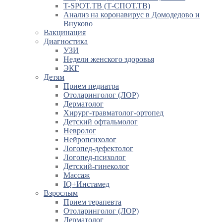
T-SPOT.TB (Т-СПОТ.ТВ)
Анализ на коронавирус в Домодедово и
Внуково
Вакцинация
Диагностика
УЗИ
Недели женского здоровья
ЭКГ
Детям
Прием педиатра
Отоларинголог (ЛОР)
Дерматолог
Хирург-травматолог-ортопед
Детский офтальмолог
Невролог
Нейропсихолог
Логопед-дефектолог
Логопед-психолог
Детский-гинеколог
Массаж
IQ+Инстамед
Взрослым
Прием терапевта
Отоларинголог (ЛОР)
Дерматолог