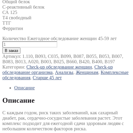
Общий белок
С-реактивный белок
СА 125
Т4 свободный
ТТГ
Ферритин
Количество Ежегодное обследование женщин 45-59 лет
В заказ
Артикул:
1.110, B093, C035, B099, B087, B055, B053, B007,
B083, B013, A020, B003, B025, B660, B420, B400, B197
Категории:
Check-up обследование женщин
,
Check-up
обследование организма
,
Анализы
,
Женщинам
,
Комплексные
обследования
,
Старше 45 лет
Описание
Описание
С каждым годом, риск таких заболеваний, как сахарный
диабет, рак, сердечно-сосудистые заболевания растет. Этот
комплекс подходит для ежегодной сдачи здоровым людям с
небольшим количеством факторов риска.