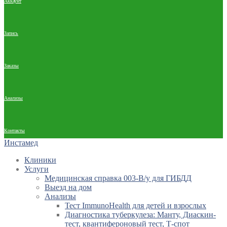
Аккаунт
Запись
Заказы
Анализы
Контакты
Инстамед
Клиники
Услуги
Медицинская справка 003-В/у для ГИБДД
Выезд на дом
Анализы
Тест ImmunoHealth для детей и взрослых
Диагностика туберкулеза: Манту, Диаскин-
тест, квантифероновый тест, Т-спот