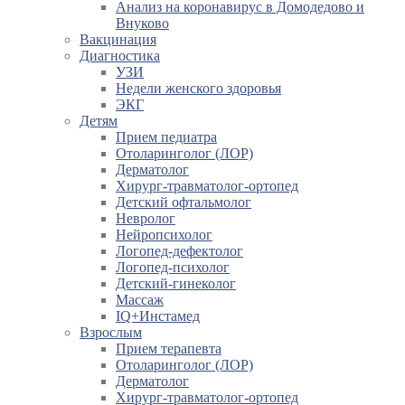
Анализ на коронавирус в Домодедово и
Внуково
Вакцинация
Диагностика
УЗИ
Недели женского здоровья
ЭКГ
Детям
Прием педиатра
Отоларинголог (ЛОР)
Дерматолог
Хирург-травматолог-ортопед
Детский офтальмолог
Невролог
Нейропсихолог
Логопед-дефектолог
Логопед-психолог
Детский-гинеколог
Массаж
IQ+Инстамед
Взрослым
Прием терапевта
Отоларинголог (ЛОР)
Дерматолог
Хирург-травматолог-ортопед