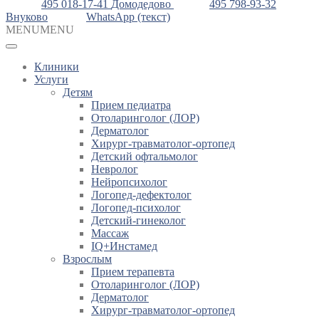
495 018-17-41
Домодедово
495 798-93-32
Внуково
WhatsApp (текст)
MENU
MENU
Клиники
Услуги
Детям
Прием педиатра
Отоларинголог (ЛОР)
Дерматолог
Хирург-травматолог-ортопед
Детский офтальмолог
Невролог
Нейропсихолог
Логопед-дефектолог
Логопед-психолог
Детский-гинеколог
Массаж
IQ+Инстамед
Взрослым
Прием терапевта
Отоларинголог (ЛОР)
Дерматолог
Хирург-травматолог-ортопед