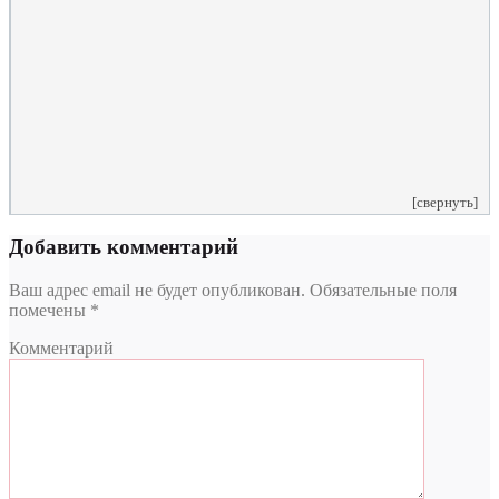
Комментарий
*
Я даю согласие на обработку персональных данных
согласно политики обработки размещенной по адресу
https://instamed.ru/privacy/
[свернуть]
Добавить комментарий
Ваш адрес email не будет опубликован.
Обязательные поля
помечены
*
Комментарий