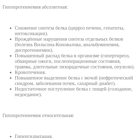
Гипопротеинемия абсолютная:
Снижение синтеза белка (цирроз печени, гепатиты,
интоксикации).
Врождённые нарушения синтеза отдельных белков
(болезнь Вильсона-Коновалова, анальбуминемия,
диспротеинемии).
Повышенный распад белка в организме (гипертиреоз,
обширные ожоги, послеоперационные состояния,
травмы, длительные лихорадочные состояния, опухоли).
Кровотечения.
Повышенное выделение белка с мочой (нефротический
синдром, заболевания почек, сахарный диабет).
Недостаточное поступление белка с пищей (голодание,
недоедание).
Гипопротеинемия относительная:
Гипергидратация.