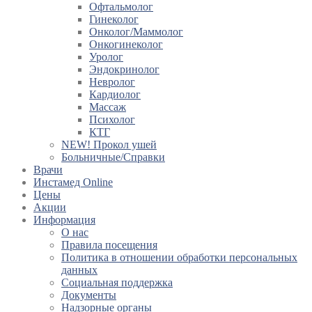
Офтальмолог
Гинеколог
Онколог/Маммолог
Онкогинеколог
Уролог
Эндокринолог
Невролог
Кардиолог
Массаж
Психолог
КТГ
NEW! Прокол ушей
Больничные/Справки
Врачи
Инстамед Online
Цены
Акции
Информация
О нас
Правила посещения
Политика в отношении обработки персональных
данных
Социальная поддержка
Документы
Надзорные органы