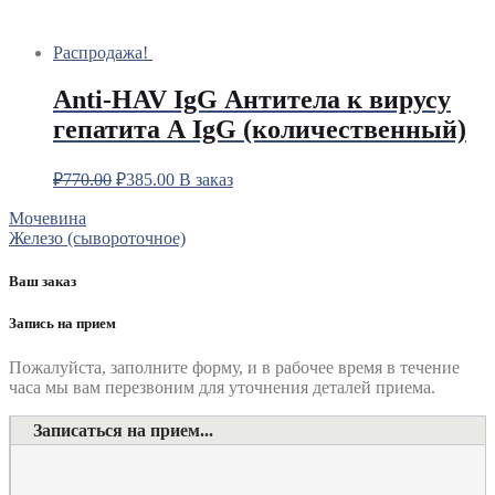
Распродажа!
Anti-HAV IgG Антитела к вирусу
гепатита А IgG (количественный)
₽
770.00
₽
385.00
В заказ
Навигация
Мочевина
Железо (сывороточное)
по
записям
Ваш заказ
Запись на прием
Пожалуйста, заполните форму, и в рабочее время в течение
часа мы вам перезвоним для уточнения деталей приема.
Записаться на прием...
Номер телефона
*
Выберите клинику