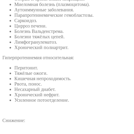
Миеломная болезнь (плазмоцитома).
Аутоиммунные заболевания.
Парапротеинемические гемобластозы.
Саркоидоз.
Цирроз печени.
Болезнь Вальденстрема.
Болезни тяжёлых цепей.
Лимфогранулематоз.
Хронический полиартрит.
Гиперпротеинемия относительная:
Перитонит.
Тяжёлые ожоги.
Кишечная непроходимость.
Рвота, понос.
Несахарный диабет.
Хронический нефрит.
Усиленное потоотделение.
Снижение: