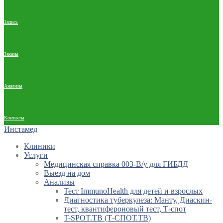
Запись
Заказы
Анализы
Контакты
Инстамед
Клиники
Услуги
Медицинская справка 003-В/у для ГИБДД
Выезд на дом
Анализы
Тест ImmunoHealth для детей и взрослых
Диагностика туберкулеза: Манту, Диаскин-
тест, квантифероновый тест, Т-спот
T-SPOT.TB (Т-СПОТ.ТВ)