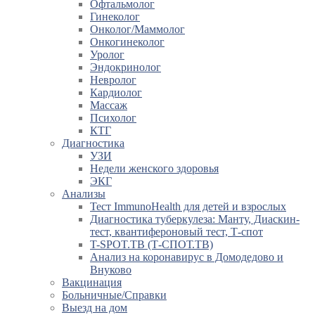
Офтальмолог
Гинеколог
Онколог/Маммолог
Онкогинеколог
Уролог
Эндокринолог
Невролог
Кардиолог
Массаж
Психолог
КТГ
Диагностика
УЗИ
Недели женского здоровья
ЭКГ
Анализы
Тест ImmunoHealth для детей и взрослых
Диагностика туберкулеза: Манту, Диаскин-
тест, квантифероновый тест, Т-спот
T-SPOT.TB (Т-СПОТ.ТВ)
Анализ на коронавирус в Домодедово и
Внуково
Вакцинация
Больничные/Справки
Выезд на дом