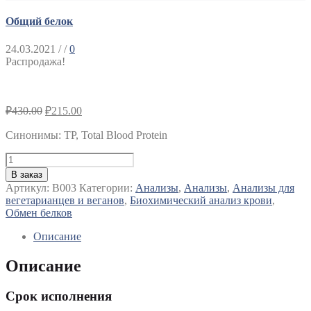
Общий белок
24.03.2021
/ /
0
Распродажа!
₽
430.00
₽
215.00
Синонимы
:
TP, Total Blood Protein
Количество
Общий
В заказ
белок
Артикул:
B003
Категории:
Анализы
,
Анализы
,
Анализы для
вегетарианцев и веганов
,
Биохимический анализ крови
,
Обмен белков
Описание
Описание
Срок исполнения