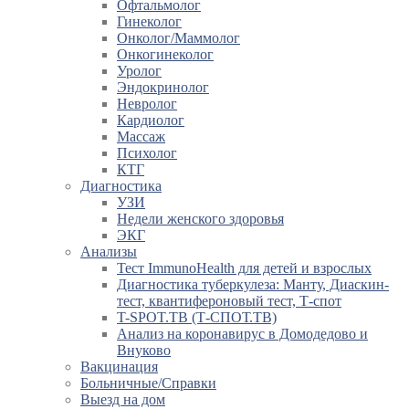
Офтальмолог
Гинеколог
Онколог/Маммолог
Онкогинеколог
Уролог
Эндокринолог
Невролог
Кардиолог
Массаж
Психолог
КТГ
Диагностика
УЗИ
Недели женского здоровья
ЭКГ
Анализы
Тест ImmunoHealth для детей и взрослых
Диагностика туберкулеза: Манту, Диаскин-
тест, квантифероновый тест, Т-спот
T-SPOT.TB (Т-СПОТ.ТВ)
Анализ на коронавирус в Домодедово и
Внуково
Вакцинация
Больничные/Справки
Выезд на дом