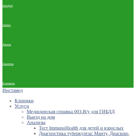
Аккаунт
Запись
Заказы
Анализы
Контакты
Инстамед
Клиники
Услуги
Медицинская справка 003-В/у для ГИБДД
Выезд на дом
Анализы
Тест ImmunoHealth для детей и взрослых
Диагностика туберкулеза: Манту, Диаскин-