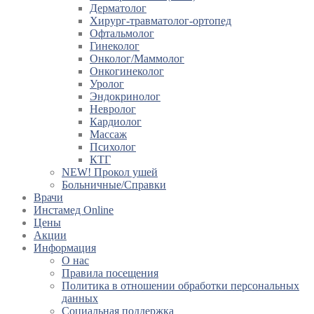
Дерматолог
Хирург-травматолог-ортопед
Офтальмолог
Гинеколог
Онколог/Маммолог
Онкогинеколог
Уролог
Эндокринолог
Невролог
Кардиолог
Массаж
Психолог
КТГ
NEW! Прокол ушей
Больничные/Справки
Врачи
Инстамед Online
Цены
Акции
Информация
О нас
Правила посещения
Политика в отношении обработки персональных
данных
Социальная поддержка