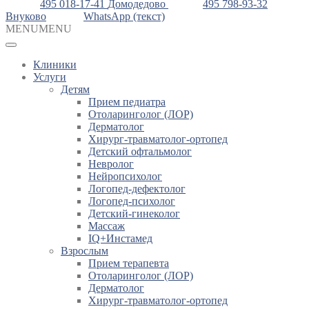
495 018-17-41
Домодедово
495 798-93-32
Внуково
WhatsApp (текст)
MENU
MENU
Клиники
Услуги
Детям
Прием педиатра
Отоларинголог (ЛОР)
Дерматолог
Хирург-травматолог-ортопед
Детский офтальмолог
Невролог
Нейропсихолог
Логопед-дефектолог
Логопед-психолог
Детский-гинеколог
Массаж
IQ+Инстамед
Взрослым
Прием терапевта
Отоларинголог (ЛОР)
Дерматолог
Хирург-травматолог-ортопед