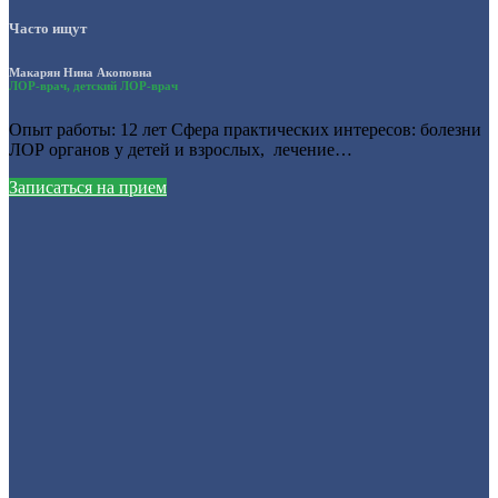
Часто ищут
Макарян Нина Акоповна
ЛОР-врач, детский ЛОР-врач
Опыт работы: 12 лет Сфера практических интересов: болезни
ЛОР органов у детей и взрослых, лечение…
Записаться на прием