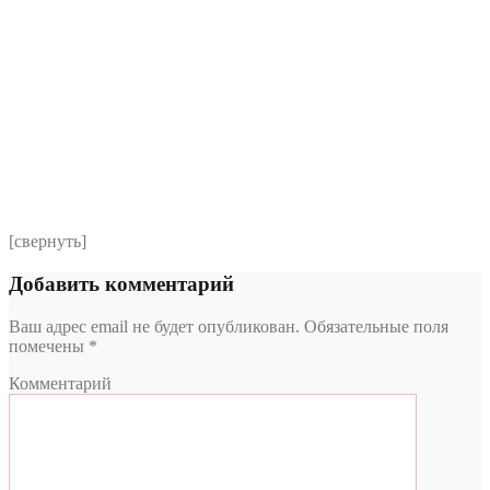
Номер телефона
*
Выберите клинику
Комментарий
*
Я даю согласие на обработку персональных данных
согласно политики обработки размещенной по адресу
https://instamed.ru/privacy/
[свернуть]
Добавить комментарий
Ваш адрес email не будет опубликован.
Обязательные поля
помечены
*
Комментарий