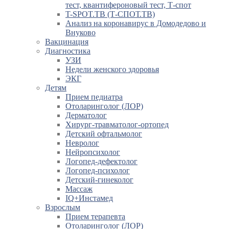
тест, квантифероновый тест, Т-спот
T-SPOT.TB (Т-СПОТ.ТВ)
Анализ на коронавирус в Домодедово и
Внуково
Вакцинация
Диагностика
УЗИ
Недели женского здоровья
ЭКГ
Детям
Прием педиатра
Отоларинголог (ЛОР)
Дерматолог
Хирург-травматолог-ортопед
Детский офтальмолог
Невролог
Нейропсихолог
Логопед-дефектолог
Логопед-психолог
Детский-гинеколог
Массаж
IQ+Инстамед
Взрослым
Прием терапевта
Отоларинголог (ЛОР)