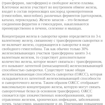
(трансферрин, лактоферрин) и свободное железо плазмы.
Клеточное железо участвует во внутреннем обмене железа,
входит в состав переносящих кислород хромопротеинов
(гемоглобин, миоглобин), различных ферментов (цитохромов,
каталаз, пероксидазы). Железо запасов – это белковые
соединения ферритин и гемосидерин, накапливаются
преимущественно в печени, селезенке и мышцах.
Концентрация железа в сыворотке крови определяется по 3-х
валентному железу, связанному с трансферрином сыворотки и
не включает железо, содержащееся в сыворотке в виде
свободного гемоглобина. Так как обычно только 30%
железосвязывающих участков трансферрина занято 3-х
валентным железом, то существует дополнительное
количество железа, которое может связаться с трансферрином,
его называют латентной (ненасыщенной) железосвязывающей
способностью сыворотки. Существует также общая
железосвязывающая способность сыворотки (ОЖСС), которая
складывается из латентной железосвязывающей способности
и сывороточного железа. Таким образом ОЖСС отображает
максимальную концентрацию железа, которую могут связать
сывороточные белки (в основном трансферрин). ОЖСС
снижается при злокачественных новообразованиях, при
отравлении железом, хронических инфекциях, заболеваниях
почек, талассемии, квашиоркоре и др. Причинами повышения