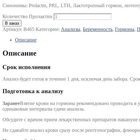
Синонимы
:
Prolactin, PRL, LTH, Лактотропный гормон, люте
Количество Пролактин
В заказ
Артикул:
B465
Категории:
Анализы
,
Беременность
,
Гормоны
,
П
Описание
Описание
Срок исполнения
Анализ будет готов в течение 1 дня, исключая день забора. Сро
Подготовка к анализу
Заранее
Взятие крови на гормоны рекомендовано проводить в у
одинаковые интервалы сдачи анализа.
Обсудите с врачом прием лекарственных препаратов накануне и
Не сдавайте анализ крови сразу после рентгенографии, флюор