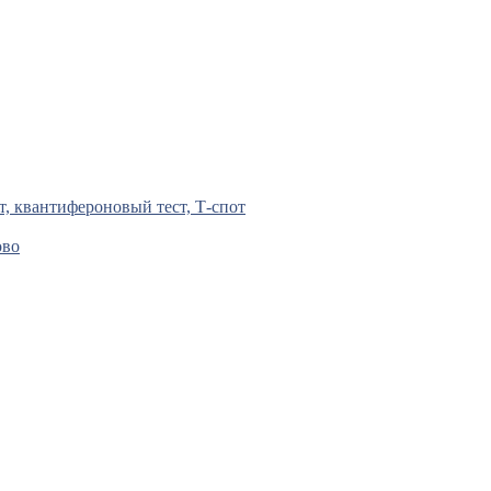
т, квантифероновый тест, Т-спот
ово