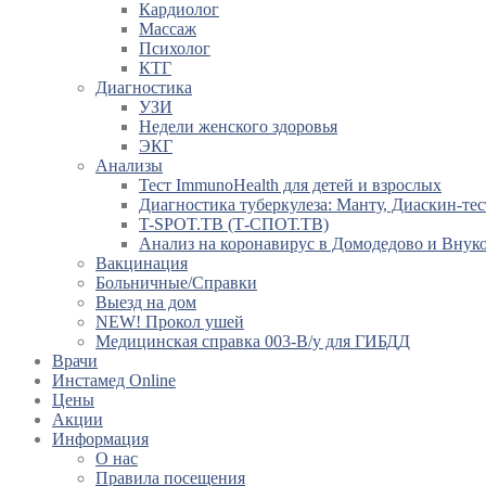
Кардиолог
Массаж
Психолог
КТГ
Диагностика
УЗИ
Недели женского здоровья
ЭКГ
Анализы
Тест ImmunoHealth для детей и взрослых
Диагностика туберкулеза: Манту, Диаскин-тес
T-SPOT.TB (Т-СПОТ.ТВ)
Анализ на коронавирус в Домодедово и Внук
Вакцинация
Больничные/Справки
Выезд на дом
NEW! Прокол ушей
Медицинская справка 003-В/у для ГИБДД
Врачи
Инстамед Online
Цены
Акции
Информация
О нас
Правила посещения