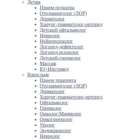
Детям
Прием педиатра
Отоларинголог (ЛОР)
Дерматолог
Хирург-травматолог-ортопед
Детский офтальмолог
Невролог
Нейропсихолог
Логопед-дефектолог
Логопед-психолог
Детский-гинеколог
Массаж
IQ+Инстамед
Взрослым
Прием терапевта
Отоларинголог (ЛОР)
Дерматолог
Хирург-травматолог-ортопед
Офтальмолог
Гинеколог
Онколог/Маммолог
Онкогинеколог
Уролог
Эндокринолог
Невролог