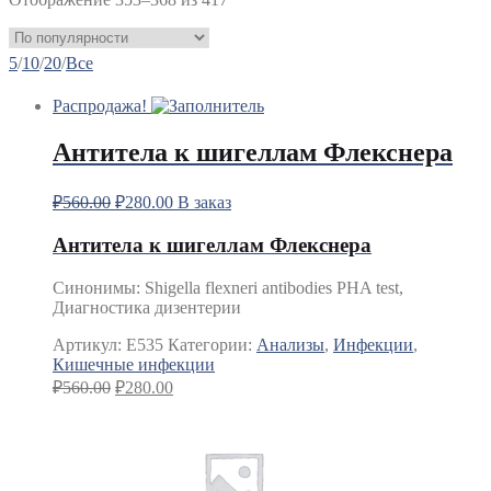
5
/
10
/
20
/
Все
Распродажа!
Антитела к шигеллам Флекснера
₽
560.00
₽
280.00
В заказ
Антитела к шигеллам Флекснера
Синонимы
:
Shigella flexneri antibodies PHA test,
Диагностика дизентерии
Артикул:
E535
Категории:
Анализы
,
Инфекции
,
Кишечные инфекции
₽
560.00
₽
280.00