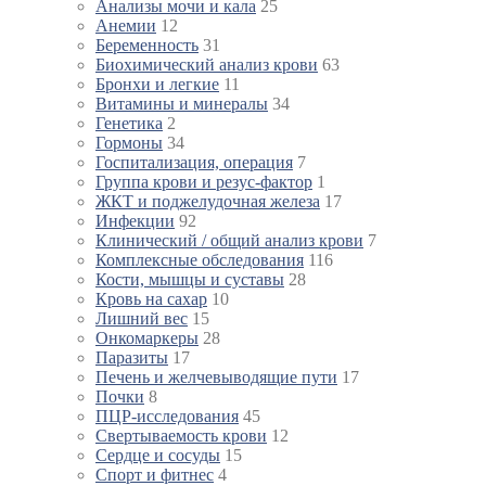
Анализы мочи и кала
25
Анемии
12
Беременность
31
Биохимический анализ крови
63
Бронхи и легкие
11
Витамины и минералы
34
Генетика
2
Гормоны
34
Госпитализация, операция
7
Группа крови и резус-фактор
1
ЖКТ и поджелудочная железа
17
Инфекции
92
Клинический / общий анализ крови
7
Комплексные обследования
116
Кости, мышцы и суставы
28
Кровь на сахар
10
Лишний вес
15
Онкомаркеры
28
Паразиты
17
Печень и желчевыводящие пути
17
Почки
8
ПЦР-исследования
45
Свертываемость крови
12
Сердце и сосуды
15
Спорт и фитнес
4