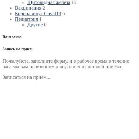
Щитовидная железа
15
Вакцинация
2
Коронавирус Covid19
6
Педиатрия
1
Другие
0
Ваш заказ
Запись на прием
Пожалуйста, заполните форму, и в рабочее время в течение
часа мы вам перезвоним для уточнения деталей приема.
Записаться на прием...
Номер телефона
*
Выберите клинику
Комментарий
*
Я даю согласие на обработку персональных данных
согласно политики обработки размещенной по адресу
https://instamed.ru/privacy/