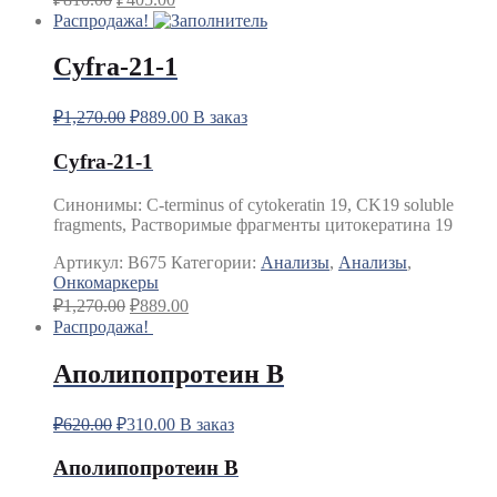
Распродажа!
Cyfra-21-1
₽
1,270.00
₽
889.00
В заказ
Cyfra-21-1
Синонимы
:
C-terminus of cytokeratin 19, CK19 soluble
fragments, Растворимые фрагменты цитокератина 19
Артикул:
B675
Категории:
Анализы
,
Анализы
,
Онкомаркеры
₽
1,270.00
₽
889.00
Распродажа!
Аполипопротеин В
₽
620.00
₽
310.00
В заказ
Аполипопротеин В