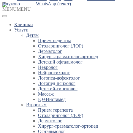
Внуково
WhatsApp (текст)
MENU
MENU
Клиники
Услуги
Детям
Прием педиатра
Отоларинголог (ЛОР)
Дерматолог
Хирург-травматолог-ортопед
Детский офтальмолог
Невролог
Нейропсихолог
Логопед-дефектолог
Логопед-психолог
Детский-гинеколог
Массаж
IQ+Инстамед
Взрослым
Прием терапевта
Отоларинголог (ЛОР)
Дерматолог
Хирург-травматолог-ортопед
Офтальмолог