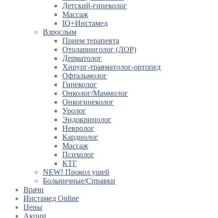
Детский-гинеколог
Массаж
IQ+Инстамед
Взрослым
Прием терапевта
Отоларинголог (ЛОР)
Дерматолог
Хирург-травматолог-ортопед
Офтальмолог
Гинеколог
Онколог/Маммолог
Онкогинеколог
Уролог
Эндокринолог
Невролог
Кардиолог
Массаж
Психолог
КТГ
NEW! Прокол ушей
Больничные/Справки
Врачи
Инстамед Online
Цены
Акции