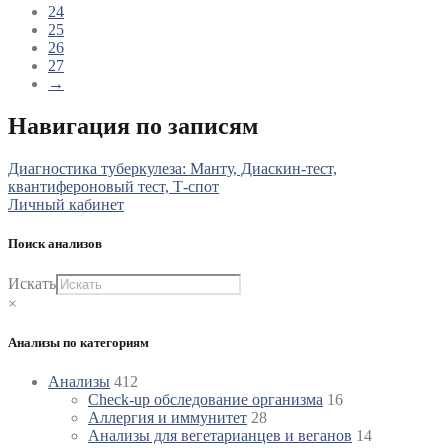
24
25
26
27
→
Навигация по записям
Диагностика туберкулеза: Манту, Диаскин-тест,
квантифероновый тест, Т-спот
Личный кабинет
Поиск анализов
Искать
×
Анализы по категориям
Анализы
412
Check-up обследование организма
16
Аллергия и иммунитет
28
Анализы для вегетарианцев и веганов
14