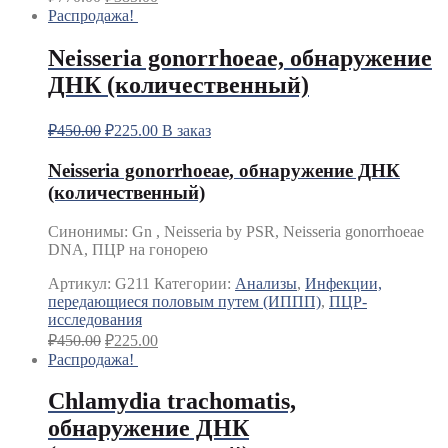
Распродажа!
Neisseria gonorrhoeae, обнаружение
ДНК (количественный)
₽
450.00
₽
225.00
В заказ
Neisseria gonorrhoeae, обнаружение ДНК
(количественный)
Синонимы
:
Gn , Neisseria by PSR, Neisseria gonorrhoeae
DNA, ПЦР на гонорею
Артикул:
G211
Категории:
Анализы
,
Инфекции,
передающиеся половым путем (ИППП)
,
ПЦР-
исследования
₽
450.00
₽
225.00
Распродажа!
Chlamydia trachomatis,
обнаружение ДНК