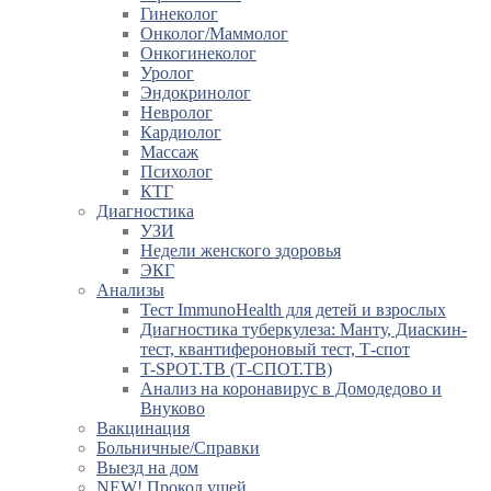
Гинеколог
Онколог/Маммолог
Онкогинеколог
Уролог
Эндокринолог
Невролог
Кардиолог
Массаж
Психолог
КТГ
Диагностика
УЗИ
Недели женского здоровья
ЭКГ
Анализы
Тест ImmunoHealth для детей и взрослых
Диагностика туберкулеза: Манту, Диаскин-
тест, квантифероновый тест, Т-спот
T-SPOT.TB (Т-СПОТ.ТВ)
Анализ на коронавирус в Домодедово и
Внуково
Вакцинация
Больничные/Справки
Выезд на дом
NEW! Прокол ушей