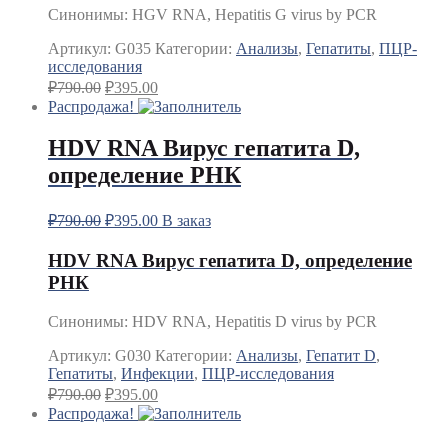
Синонимы
:
HGV RNA, Hepatitis G virus by PCR
Артикул:
G035
Категории:
Анализы
,
Гепатиты
,
ПЦР-
исследования
₽
790.00
₽
395.00
Распродажа!
HDV RNA Вирус гепатита D,
определение РНК
₽
790.00
₽
395.00
В заказ
HDV RNA Вирус гепатита D, определение
РНК
Синонимы
:
HDV RNA, Hepatitis D virus by PCR
Артикул:
G030
Категории:
Анализы
,
Гепатит D
,
Гепатиты
,
Инфекции
,
ПЦР-исследования
₽
790.00
₽
395.00
Распродажа!