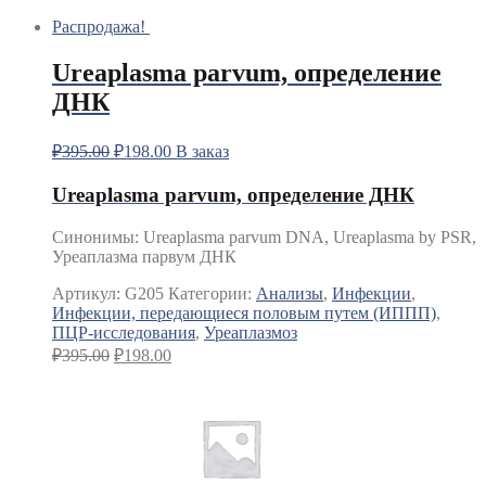
Распродажа!
Ureaplasma parvum, определение
ДНК
₽
395.00
₽
198.00
В заказ
Ureaplasma parvum, определение ДНК
Синонимы
:
Ureaplasma parvum DNA, Ureaplasma by PSR,
Уреаплазма парвум ДНК
Артикул:
G205
Категории:
Анализы
,
Инфекции
,
Инфекции, передающиеся половым путем (ИППП)
,
ПЦР-исследования
,
Уреаплазмоз
₽
395.00
₽
198.00