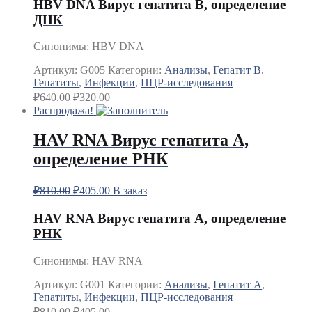
HBV DNA Вирус гепатита В, определение
ДНК
Синонимы
:
HBV DNA
Артикул:
G005
Категории:
Анализы
,
Гепатит B
,
Гепатиты
,
Инфекции
,
ПЦР-исследования
₽
640.00
₽
320.00
Распродажа!
HAV RNA Вирус гепатита А,
определение РНК
₽
810.00
₽
405.00
В заказ
HAV RNA Вирус гепатита А, определение
РНК
Синонимы
:
HAV RNA
Артикул:
G001
Категории:
Анализы
,
Гепатит A
,
Гепатиты
,
Инфекции
,
ПЦР-исследования
₽
810.00
₽
405.00