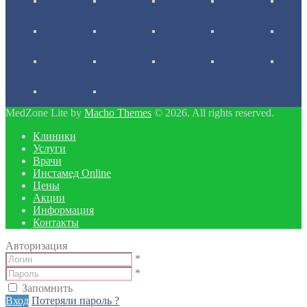
MedZone Lite by
Macho Themes
© 2026. All rights reserved.
Клиники
Услуги
Врачи
Инстамед Online
Цены
Акции
Информация
Контакты
Авторизация
*
*
Запомнить
Вход
Потеряли пароль ?