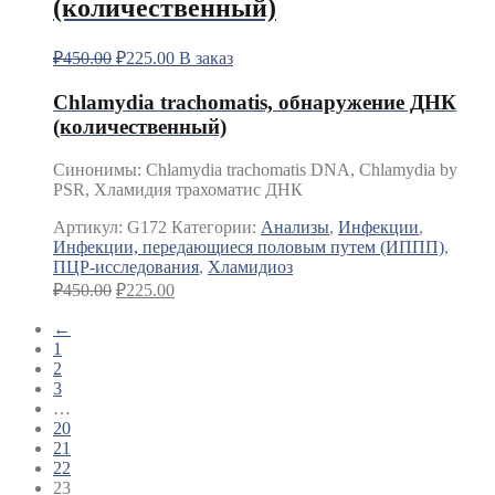
(количественный)
₽
450.00
₽
225.00
В заказ
Chlamydia trachomatis, обнаружение ДНК
(количественный)
Синонимы
:
Chlamydia trachomatis DNA, Chlamydia by
PSR, Хламидия трахоматис ДНК
Артикул:
G172
Категории:
Анализы
,
Инфекции
,
Инфекции, передающиеся половым путем (ИППП)
,
ПЦР-исследования
,
Хламидиоз
₽
450.00
₽
225.00
←
1
2
3
…
20
21
22
23