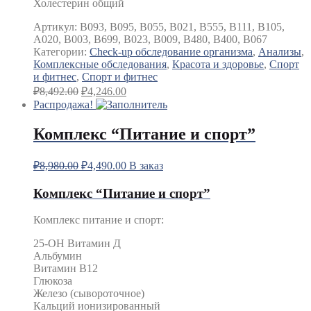
Холестерин общий
Артикул:
B093, B095, B055, B021, B555, B111, B105,
A020, B003, B699, B023, B009, B480, B400, B067
Категории:
Check-up обследование организма
,
Анализы
,
Комплексные обследования
,
Красота и здоровье
,
Спорт
и фитнес
,
Спорт и фитнес
₽
8,492.00
₽
4,246.00
Распродажа!
Комплекс “Питание и спорт”
₽
8,980.00
₽
4,490.00
В заказ
Комплекс “Питание и спорт”
Комплекс питание и спорт:
25-ОН Витамин Д
Альбумин
Витамин В12
Глюкоза
Железо (сывороточное)
Кальций ионизированный