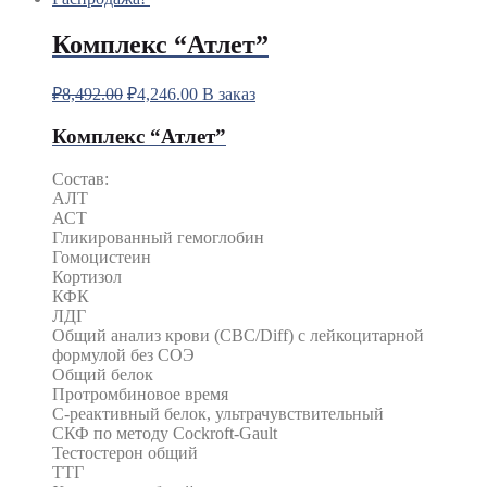
Комплекс “Атлет”
₽
8,492.00
₽
4,246.00
В заказ
Комплекс “Атлет”
Состав:
АЛТ
АСТ
Гликированный гемоглобин
Гомоцистеин
Кортизол
КФК
ЛДГ
Общий анализ крови (CBC/Diff) с лейкоцитарной
формулой без СОЭ
Общий белок
Протромбиновое время
С-реактивный белок, ультрачувствительный
СКФ по методу Cockroft-Gault
Тестостерон общий
ТТГ