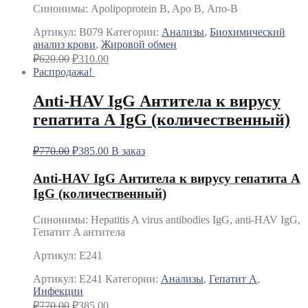
Синонимы: Apolipoprotein B, Apo B, Апо-B
Артикул:
B079
Категории:
Анализы
,
Биохимический
анализ крови
,
Жировой обмен
₽
620.00
₽
310.00
Распродажа!
Anti-HAV IgG Антитела к вирусу
гепатита А IgG (количественный)
₽
770.00
₽
385.00
В заказ
Anti-HAV IgG Антитела к вирусу гепатита А
IgG (количественный)
Синонимы
:
Hepatitis A virus antibodies IgG, anti-HAV IgG,
Гепатит A антитела
Артикул: E241
Артикул:
E241
Категории:
Анализы
,
Гепатит A
,
Инфекции
₽
770.00
₽
385.00