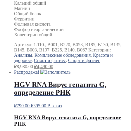
Кальций общий
Магний
Общий белок
Ферритин
Фолиевая кислота
Фосфор неорганический
Холестерин общий
Артикул:
1.110., B001, B220, B053, B185, B130, B135,
B145, B003, B197, B225, B140, B067
Категории:
Анализы
,
Комплексные обследования
,
Красота и
здоровье
,
Спорт и фитнес
,
Спорт и фитнес
₽
8,980.00
₽
4,490.00
Распродажа!
HGV RNA Вирус гепатита G,
определение РНК
₽
790.00
₽
395.00
В заказ
HGV RNA Вирус гепатита G, определение
РНК