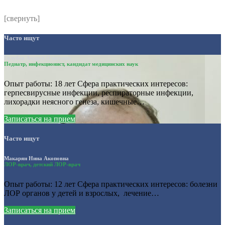
[свернуть]
Часто ищут
Голубев Андрей Олегович
Педиатр, инфекционист, кандидат медицинских наук
Опыт работы: 18 лет Сфера практических интересов:
герпесвирусные инфекции, респираторные инфекции,
лихорадки неясного генеза, кишечные…
Записаться на прием
Часто ищут
Макарян Нина Акоповна
ЛОР-врач, детский ЛОР-врач
Опыт работы: 12 лет Сфера практических интересов: болезни
ЛОР органов у детей и взрослых, лечение…
Записаться на прием