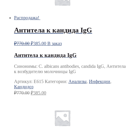
Распродажа!
Антитела к кандида IgG
₽
770.00
₽
385.00
В заказ
Антитела к кандида IgG
Синонимы
:
C. albicans antibodies, candida IgG, Антитела
к возбудителю молочницы IgG
Артикул:
E615
Категории:
Анализы
,
Инфекции
,
Кандидоз
₽
770.00
₽
385.00