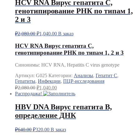
HCV RNA Вирус гепатита С,
генотипирование РНК по типам 1,
2 и 3
₽
2,080.00
₽
1,040.00
В заказ
HCV RNA Вирус гепатита С,
генотипирование РНК по типам 1, 2 и 3
Синонимы
:
HCV RNA, Hepatitis C virus genotype
Артикул:
G025
Категории:
Анализы
,
Гепатит C
,
Гепатиты
,
Инфекции
,
ПЦР-исследования
₽
2,080.00
₽
1,040.00
Распродажа!
HBV DNA Вирус гепатита В,
определение ДНК
₽
640.00
₽
320.00
В заказ