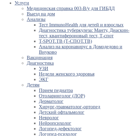
Услуги
Медицинская справка 003-В/у для ГИБДД
Выезд на дом
Анализы
Тест ImmunoHealth для детей и взрослых
Диагностика туберкулеза: Манту, Диаскин-
тест, квантифероновый тест, Т-спот
T-SPOT.TB (Т-СПОТ.ТВ)
Анализ на коронавирус в Домодедово и
Внуково
Вакцинация
Диагностика
УЗИ
Недели женского здоровья
ЭКГ
Детям
Прием педиатра
Отоларинголог (ЛОР)
Дерматолог
Хирург-травматолог-ортопед
Детский офтальмолог
Невролог
Нейропсихолог
Логопед-дефектолог
Логопед-психолог