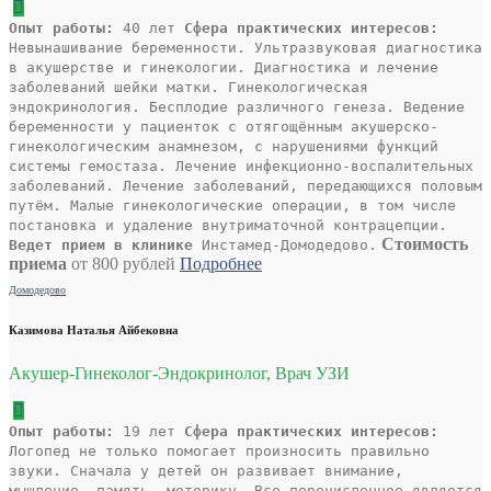
Опыт работы:
40 лет
Сфера практических интересов:
Невынашивание беременности. Ультразвуковая диагностика
в акушерстве и гинекологии. Диагностика и лечение
заболеваний шейки матки. Гинекологическая
эндокринология. Бесплодие различного генеза. Ведение
беременности у пациенток с отягощённым акушерско-
гинекологическим анамнезом, с нарушениями функций
системы гемостаза. Лечение инфекционно-воспалительных
заболеваний. Лечение заболеваний, передающихся половым
путём. Малые гинекологические операции, в том числе
постановка и удаление внутриматочной контрацепции.
Стоимость
Ведет прием в клинике
Инстамед-Домодедово.
приема
от 800 рублей
Подробнее
Домодедово
Казимова Наталья Айбековна
Акушер-Гинеколог-Эндокринолог, Врач УЗИ
Опыт работы:
19 лет
Сфера практических интересов:
Логопед не только помогает произносить правильно
звуки. Сначала у детей он развивает внимание,
мышление, память, моторику. Все перечисленное является