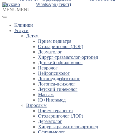
Внуково
WhatsApp (текст)
MENU
MENU
Клиники
Услуги
Детям
Прием педиатра
Отоларинголог (ЛОР)
Дерматолог
Хирург-травматолог-ортопед
Детский офтальмолог
Невролог
Нейропсихолог
Логопед-дефектолог
Логопед-психолог
Детский-гинеколог
Массаж
IQ+Инстамед
Взрослым
Прием терапевта
Отоларинголог (ЛОР)
Дерматолог
Хирург-травматолог-ортопед
Офтальмолог