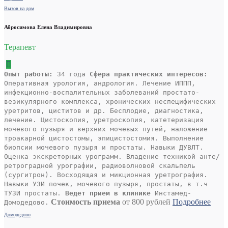
Вызов на дом
Абросимова Елена Владимировна
Терапевт
Опыт работы:
34 года
Сфера практических интересов:
Оперативная урология, андрология. Лечение ИППП,
инфекционно-воспалительных заболеваний простато-
везикулярного комплекса, хронических неспецифических
уретритов, циститов и др. Бесплодие, диагностика,
лечение. Цистоскопия, уретроскопия, катетеризация
мочевого пузыря и верхних мочевых путей, наложение
троакарной цистостомы, эпицистостомия. Выполнение
биопсии мочевого пузыря и простаты. Навыки ДУВЛТ.
Оценка экскреторных урограмм. Владение техникой анте/
ретроградной урографии, радиоволновой скальпель
(сургитрон). Восходящая и микционная уретрография.
Навыки УЗИ почек, мочевого пузыря, простаты, в т.ч
ТУЗИ простаты.
Ведет прием в клинике
Инстамед-
Стоимость приема
от 800 рублей
Подробнее
Домодедово.
Домодедово