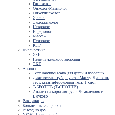
Гинеколог
Онколог/Маммолог
Онкогинеколог
Уролог
Эндокринолог
Невролог
Кардиолог
Массаж
Психолог
КТГ
Диагностика
УЗИ
Недели женского здоровья
ЭКГ
Анализы
Тест ImmunoHealth для детей и взрослых
Диагностика туберкулеза: Манту, Диаскин-
тест, квантифероновый тест, Т-спот
T-SPOT.TB (Т-СПОТ.ТВ)
Анализ на коронавирус в Домодедово и
Внуково
Вакцинация
Больничные/Справки
Выезд на дом
NEW! Прокол ушей