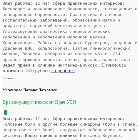
Опыт работы:
12 лет
Сфера практических интересов:
Бесплодие и невынашивание беременности, контрацепция и
планирование беременности. Диагностика и лечение
воспалительных заболеваний, образований матки и
придатков, нарушений менструального цикла.
Ультразвуковая диагностика гинекологических
заболеваний и заболеваний молочной железы.
Кольпоскопия. Работа на аппарате Сургитрон, введение и
удаление ВМС, кольпоскопия, взятие гинекологических
мазков, биопсии, аспирата из полости матки. УЗИ
органов брюшной полости, почек, органов малого таза
Стоимость
Ведет прием в клинике
Инстамед-Внуково.
приема
от 800 рублей
Подробнее
Внуково
Магомедова Патимат Патулаевна
Врач акушер-гинеколог, Врач УЗИ
Опыт работы:
12 лет
Сфера практических интересов:
Головные боли и другие болевые синдромы (боли в спине,
невропатические боли), сосудистые заболевания нервной
системы.
Ведет прием в клинике
Инстамед-Внуково.