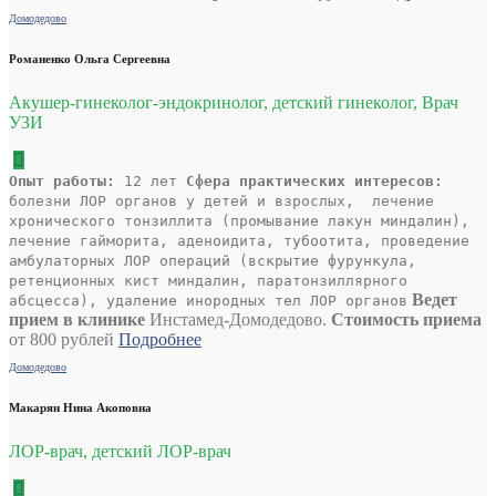
Домодедово
Романенко Ольга Сергеевна
Акушер-гинеколог-эндокринолог, детский гинеколог, Врач
УЗИ
Опыт работы:
12 лет
Сфера практических интересов:
болезни ЛОР органов у детей и взрослых, лечение
хронического тонзиллита (промывание лакун миндалин),
лечение гайморита, аденоидита, тубоотита, проведение
амбулаторных ЛОР операций (вскрытие фурункула,
ретенционных кист миндалин, паратонзиллярного
Ведет
абсцесса), удаление инородных тел ЛОР органов
прием в клинике
Инстамед-Домодедово.
Стоимость приема
от 800 рублей
Подробнее
Домодедово
Макарян Нина Акоповна
ЛОР-врач, детский ЛОР-врач