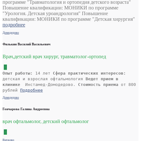
программе "Травматология и ортопедия детского возраста"
Повышение квалификации: МОНИКИ по программе
"Урология. Детская уроандрология" Повышение
квалификации: МОНИКИ по программе "Детская хирургия"
подробнее
Домодедово
Филькин Василий Васильевич
Врач,детский врач хирург, травматолог-ортопед
Опыт работы:
14 лет
Сфера практических интересов:
детская и взрослая офтальмология
Ведет прием в
клинике
Инстамед-Домодедово.
Стоимость приема
от 800
рублей
Подробнее
Домодедово
Гончарова Галина Андреевна
врач офтальмолог, детский офтальмолог
Внуково