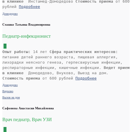
в клинике
Инстамед-Домодедово
Стоимость приема
от 600
рублей
Подробнее
Домодедово
Сташко Татьяна Владимировна
Педиатр-инфекционист
Опыт работы:
14 лет
Сфера практических интересов:
питание детей раннего возраста, пищевая аллергия,
лихорадки неясного генеза, герпесвирусные инфекции,
респираторные инфекции, кишечные инфекции.
Ведет прием
в клинике
Домодедово, Внуково, Выезд на дом.
Стоимость приема
от 600 рублей
Подробнее
Домодедово
Внуково
Вызов на дом
Сафонова Анастасия Михайловна
Врач педиатр, Врач УЗИ