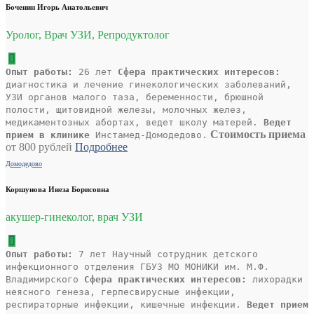
Боченин Игорь Анатольевич
Уролог, Врач УЗИ, Репродуктолог
Опыт работы:
26 лет
Сфера практических интересов:
диагностика и лечение гинекологических заболеваний,
УЗИ органов малого таза, беременности, брюшной
полости, щитовидной железы, молочных желез,
медикаментозных абортах, ведет школу матерей.
Ведет
Стоимость приема
прием в клинике
Инстамед-Домодедово.
от 800 рублей
Подробнее
Домодедово
Коршунова Инеза Борисовна
акушер-гинеколог, врач УЗИ
Опыт работы:
7 лет Научный сотрудник детского
инфекционного отделения ГБУЗ МО МОНИКИ им. М.Ф.
Владимирского
Сфера практических интересов:
лихорадки
неясного генеза, герпесвирусные инфекции,
респираторные инфекции, кишечные инфекции.
Ведет прием