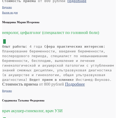
Стоимость приема
от 800 рублей
Подробнее
Внуково
Вызов на дом
Мещерина Мария Игоревна
невролог, цефалголог (специалист по головной боли)
Опыт работы:
4 года
Сфера практических интересов:
Планирование беременности, введение беременности,
послеродового периода, специалист по невынашиванию
беременности, бесплодию, выявление и лечение
гинекологической и акушерской патологии с углублением
знаний смежных дисциплин, ультразвуковая диагностика
(в акушерстве и гинекологии, общая ультразвуковая
диагностика)
Ведет прием в клинике
Инстамед-Внуково.
Стоимость приема
от 800 рублей
Подробнее
Внуково
Сердюкова Татьяна Федоровна
врач акушер-гинеколог, врач УЗИ