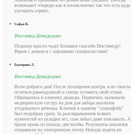
возникают очереди как в поликлинике так что есть куда
улучшать сервис.
Софья К.
Инстамед-Домодедово
Педиатр просто чудо! Большое спасибо Инстамеду!
Рядом с домом и с хорошими специалистами!
Екатерина Л.
Инстамед-Домодедово
Всем доброго дня! После посещения центра, я не смогла
остаться равнодушной и спешу оставить свой отзыв.
Обращались в клинику дважды. Первично, вызывали
медицинскую сестру на дом для забора анализов
у
годовалого ребенка. Ключик к нашему "социафобу"
был подобран сразу. За разглядыванием всяких
нужностей из укладки м/с, сын забыл даже поплакать. А
брали кровь из пальца, две колбы. Результаты анализов
отправили на электронную почту. Никуда ходить не