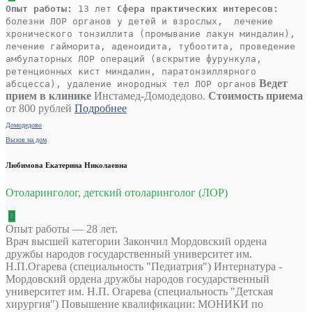
Опыт работы:
13 лет
Сфера практических интересов:
болезни ЛОР органов у детей и взрослых, лечение
хронического тонзиллита (промывание лакун миндалин),
лечение гайморита, аденоидита, тубоотита, проведение
амбулаторных ЛОР операций (вскрытие фурункула,
ретенционных кист миндалин, паратонзиллярного
Ведет
абсцесса), удаление инородных тел ЛОР органов
прием в клинике
Инстамед-Домодедово.
Стоимость приема
от 800 рублей
Подробнее
Домодедово
Вызов на дом
Любимова Екатерина Николаевна
Отоларинголог, детский отоларинголог (ЛОР)
Опыт работы — 28 лет.
Врач высшей категории Закончил Мордовский ордена
дружбы народов государственный университет им.
Н.П.Огарева (специальность "Педиатрия") Интернатура -
Мордовский ордена дружбы народов государственный
университет им. Н.П. Огарева (специальность "Детская
хирургия") Повышение квалификации: МОНИКИ по