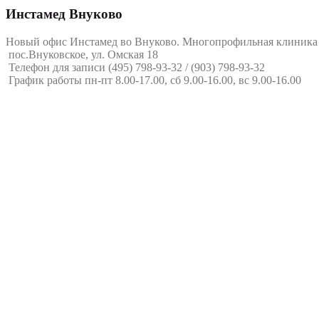
Инстамед Внуково
Новый офис Инстамед во Внуково. Многопрофильная клиника д
пос.Внуковское, ул. Омская 18
Телефон для записи (495) 798-93-32 / (903) 798-93-32
График работы пн-пт 8.00-17.00, сб 9.00-16.00, вс 9.00-16.00
testmap1
IMG-20191016-WA0004
IMG-20191015-WA0002
WP_20190921_18_07_04_Pro
WP_20190921_17_34_23_Pro
WP_20190921_17_31_34_Pro
WP_20190921_17_26_53_Pro