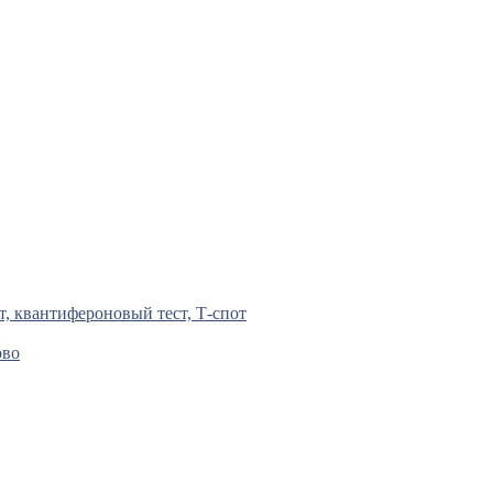
т, квантифероновый тест, Т-спот
ово