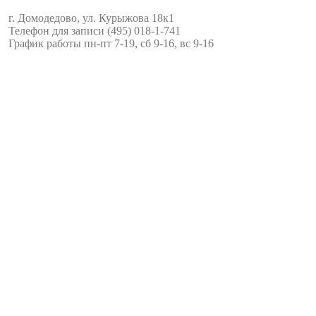
г. Домодедово, ул. Курыжова 18к1
Телефон для записи (495) 018-1-741
График работы пн-пт 7-19, сб 9-16, вс 9-16
IMG_7751
instamed-72762
IMG_7775
instamed-7184
kur181