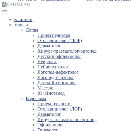
MENU
MENU
Клиники
Услуги
Детям
Прием педиатра
Отоларинголог (ЛОР)
Дерматолог
Хирург-травматолог-ортопед
Детский офтальмолог
Невролог
Нейропсихолог
Логопед-дефектолог
Логопед-психолог
Детский-гинеколог
Массаж
IQ+Инстамед
Взрослым
Прием терапевта
Отоларинголог (ЛОР)
Дерматолог
Хирург-травматолог-ортопед
Офтальмолог
Гинеколог