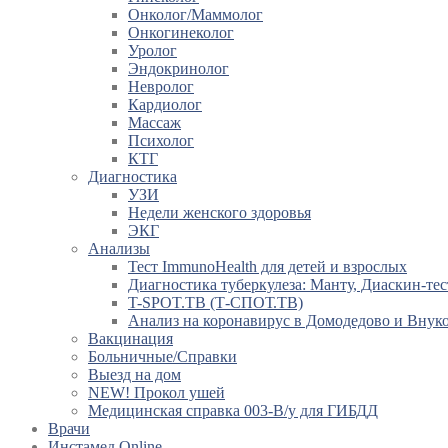
Онколог/Маммолог
Онкогинеколог
Уролог
Эндокринолог
Невролог
Кардиолог
Массаж
Психолог
КТГ
Диагностика
УЗИ
Недели женского здоровья
ЭКГ
Анализы
Тест ImmunoHealth для детей и взрослых
Диагностика туберкулеза: Манту, Диаскин-тес
T-SPOT.TB (Т-СПОТ.ТВ)
Анализ на коронавирус в Домодедово и Внук
Вакцинация
Больничные/Справки
Выезд на дом
NEW! Прокол ушей
Медицинская справка 003-В/у для ГИБДД
Врачи
Инстамед Online