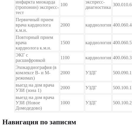
инфаркта миокарда
экспресс-
100
300.010.6
(тропонин) экспресс-
диагностика
тест
Первичный прием
врача кардиолога
2000
кардиология
400.060.4
к.м.н.
Повторный прием
врача
1500
кардиология
400.060.5
кардиолога к.м.н.
ЭКГ с
1100
кардиология
400.060.3
расшифровкой
Эхокардиография (в
комлексе В- и М-
2000
УЗДГ
500.090.1
режимах)
выезд на дом врача
2000
УЗДГ
500.100.1
УЗИ (зона 1)
выезд на дом врача
УЗИ (Новое
1000
УЗДГ
500.100.2
Домодедово)
Навигация по записям