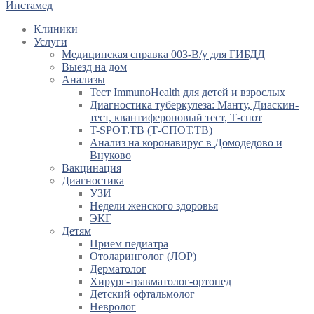
Инстамед
Клиники
Услуги
Медицинская справка 003-В/у для ГИБДД
Выезд на дом
Анализы
Тест ImmunoHealth для детей и взрослых
Диагностика туберкулеза: Манту, Диаскин-
тест, квантифероновый тест, Т-спот
T-SPOT.TB (Т-СПОТ.ТВ)
Анализ на коронавирус в Домодедово и
Внуково
Вакцинация
Диагностика
УЗИ
Недели женского здоровья
ЭКГ
Детям
Прием педиатра
Отоларинголог (ЛОР)
Дерматолог
Хирург-травматолог-ортопед
Детский офтальмолог
Невролог