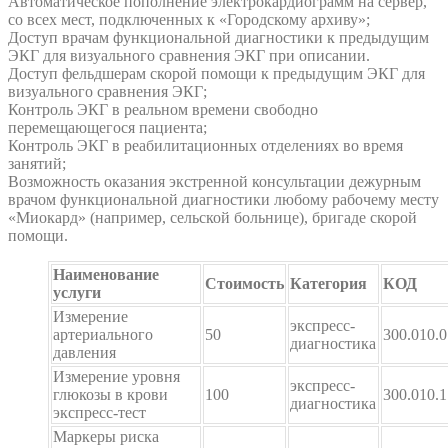
Автоматическое пополнение электрокардиограмм на сервер,
со всех мест, подключенных к «Городскому архиву»;
Доступ врачам функциональной диагностики к предыдущим
ЭКГ для визуального сравнения ЭКГ при описании.
Доступ фельдшерам скорой помощи к предыдущим ЭКГ для
визуального сравнения ЭКГ;
Контроль ЭКГ в реальном времени свободно
перемещающегося пациента;
Контроль ЭКГ в реабилитационных отделениях во время
занятий;
Возможность оказания экстренной консультации дежурным
врачом функциональной диагностики любому рабочему месту
«Миокард» (например, сельской больнице), бригаде скорой
помощи.
Наименование
Cтоимость
Категория
КОД
услуги
Измерение
экспресс-
артериального
50
300.010.0
диагностика
давления
Измерение уровня
экспресс-
глюкозы в крови
100
300.010.1
диагностика
экспресс-тест
Маркеры риска