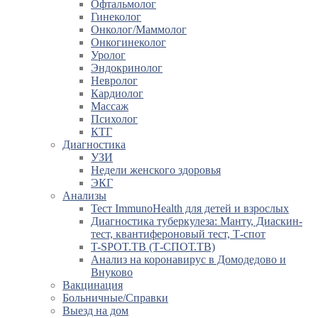
Офтальмолог
Гинеколог
Онколог/Маммолог
Онкогинеколог
Уролог
Эндокринолог
Невролог
Кардиолог
Массаж
Психолог
КТГ
Диагностика
УЗИ
Недели женского здоровья
ЭКГ
Анализы
Тест ImmunoHealth для детей и взрослых
Диагностика туберкулеза: Манту, Диаскин-
тест, квантифероновый тест, Т-спот
T-SPOT.TB (Т-СПОТ.ТВ)
Анализ на коронавирус в Домодедово и
Внуково
Вакцинация
Больничные/Справки
Выезд на дом