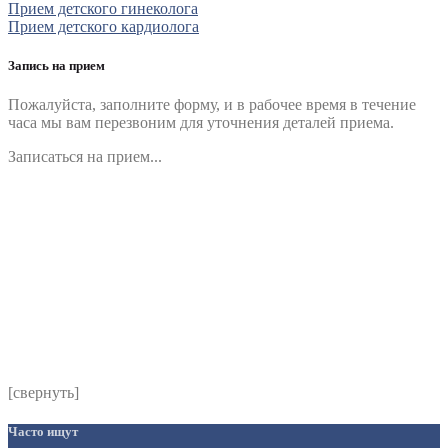
Прием детского гинеколога
Прием детского кардиолога
Запись на прием
Пожалуйста, заполните форму, и в рабочее время в течение
часа мы вам перезвоним для уточнения деталей приема.
Записаться на прием...
Номер телефона
*
Выберите клинику
Комментарий
*
Я даю согласие на обработку персональных данных
согласно политики обработки размещенной по адресу
https://instamed.ru/privacy/
[свернуть]
Часто ищут