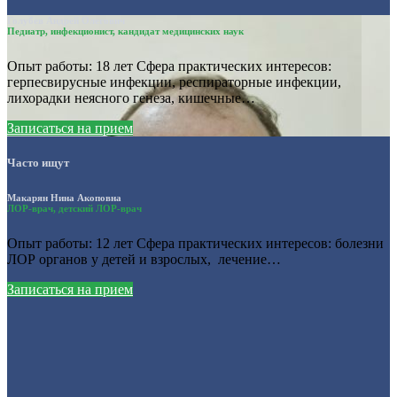
Голубев Андрей Олегович
Педиатр, инфекционист, кандидат медицинских наук
Опыт работы: 18 лет Сфера практических интересов:
герпесвирусные инфекции, респираторные инфекции,
лихорадки неясного генеза, кишечные…
Записаться на прием
Часто ищут
Макарян Нина Акоповна
ЛОР-врач, детский ЛОР-врач
Опыт работы: 12 лет Сфера практических интересов: болезни
ЛОР органов у детей и взрослых, лечение…
Записаться на прием