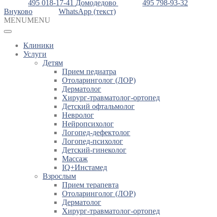
495 018-17-41
Домодедово
495 798-93-32
Внуково
WhatsApp (текст)
MENU
MENU
Клиники
Услуги
Детям
Прием педиатра
Отоларинголог (ЛОР)
Дерматолог
Хирург-травматолог-ортопед
Детский офтальмолог
Невролог
Нейропсихолог
Логопед-дефектолог
Логопед-психолог
Детский-гинеколог
Массаж
IQ+Инстамед
Взрослым
Прием терапевта
Отоларинголог (ЛОР)
Дерматолог
Хирург-травматолог-ортопед