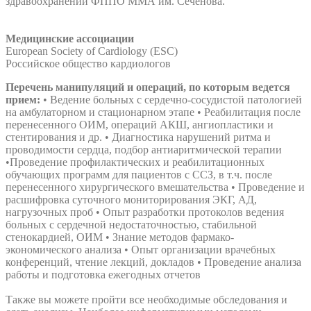
здравоохранении ФППО ММА им. Сеченова.
Медицинские ассоциации
European Society of Cardiology (ESC)
Российское общество кардиологов
Перечень манипуляций и операций, по которым ведется
прием:
• Ведение больных с сердечно-сосудистой патологией
на амбулаторном и стационарном этапе • Реабилитация после
перенесенного ОИМ, операций АКШ, ангиопластики и
стентирования и др. • Диагностика нарушений ритма и
проводимости сердца, подбор антиаритмической терапии
•Проведение профилактических и реабилитационных
обучающих программ для пациентов с ССЗ, в т.ч. после
перенесенного хирургического вмешательства • Проведение и
расшифровка суточного мониторирования ЭКГ, АД,
нагрузочных проб • Опыт разработки протоколов ведения
больных с сердечной недостаточностью, стабильной
стенокардией, ОИМ • Знание методов фармако-
экономического анализа • Опыт организации врачебных
конференций, чтение лекций, докладов • Проведение анализа
работы и подготовка ежегодных отчетов
Также вы можете пройти все необходимые обследования и