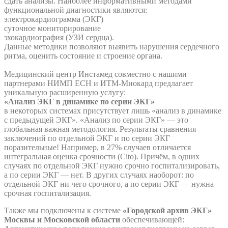
сдать анализы. Наиболее информативными методами
функциональной диагностики являются:
электрокардиограмма (ЭКГ)
суточное мониторирование
эхокардиография (УЗИ сердца).
Данные методики позволяют выявить нарушения сердечного
ритма, оценить состояние и строение органа.
Медицинский центр Инстамед совместно с нашими
партнерами НИМП ЕСН и ИТМ-Миокард предлагает
уникальную расширенную услугу:
«Анализ ЭКГ в динамике по серии ЭКГ»
в некоторых системах присутствует лишь «анализ в динамике
с предыдущей ЭКГ». «Анализ по серии ЭКГ» — это
глобальная важная методология. Результаты сравнения
заключений по отдельной ЭКГ и по серии ЭКГ
поразительные! Например, в 27% случаев отличается
интегральная оценка срочности (Cito). Причём, в одних
случаях по отдельной ЭКГ нужно срочно госпитализировать,
а по серии ЭКГ — нет. В других случаях наоборот: по
отдельной ЭКГ ни чего срочного, а по серии ЭКГ — нужна
срочная госпитализация.
Также мы подключены к системе
«Городской архив ЭКГ»
Москвы и Московской области
обеспечивающей: