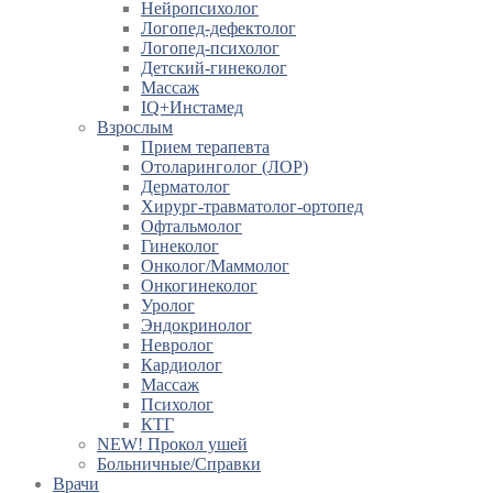
Нейропсихолог
Логопед-дефектолог
Логопед-психолог
Детский-гинеколог
Массаж
IQ+Инстамед
Взрослым
Прием терапевта
Отоларинголог (ЛОР)
Дерматолог
Хирург-травматолог-ортопед
Офтальмолог
Гинеколог
Онколог/Маммолог
Онкогинеколог
Уролог
Эндокринолог
Невролог
Кардиолог
Массаж
Психолог
КТГ
NEW! Прокол ушей
Больничные/Справки
Врачи