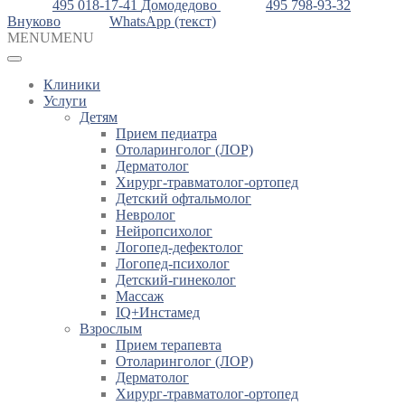
495 018-17-41
Домодедово
495 798-93-32
Внуково
WhatsApp (текст)
MENU
MENU
Клиники
Услуги
Детям
Прием педиатра
Отоларинголог (ЛОР)
Дерматолог
Хирург-травматолог-ортопед
Детский офтальмолог
Невролог
Нейропсихолог
Логопед-дефектолог
Логопед-психолог
Детский-гинеколог
Массаж
IQ+Инстамед
Взрослым
Прием терапевта
Отоларинголог (ЛОР)
Дерматолог
Хирург-травматолог-ортопед