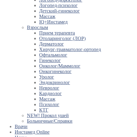
Логопед-психолог
Детский-гинеколог
Массаж
IQ+Инстамед
Взрослым
Прием терапевта
Отоларинголог (ЛОР)
Дерматолог
Хирург-травматолог-ортопед
Офтальмолог
Гинеколог
Онколог/Маммолог
Онкогинеколог
Уролог
Эндокринолог
Невролог
Кардиолог
Массаж
Психолог
КТГ
NEW! Прокол ушей
Больничные/Справки
Врачи
Инстамед Online