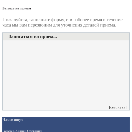
по
записям
Запись на прием
Пожалуйста, заполните форму, и в рабочее время в течение
часа мы вам перезвоним для уточнения деталей приема.
Записаться на прием...
Номер телефона
*
Выберите клинику
Комментарий
*
Я даю согласие на обработку персональных данных
согласно политики обработки размещенной по адресу
https://instamed.ru/privacy/
[свернуть]
Часто ищут
Голубев Андрей Олегович