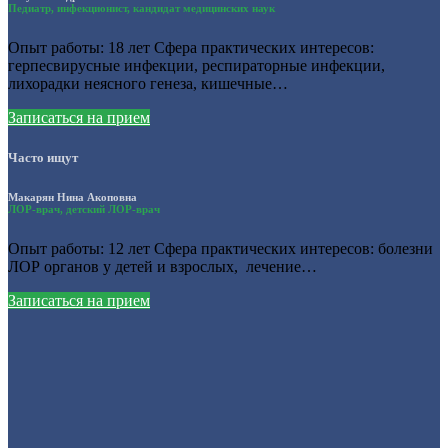
Педиатр, инфекционист, кандидат медицинских наук
Опыт работы: 18 лет Сфера практических интересов:
герпесвирусные инфекции, респираторные инфекции,
лихорадки неясного генеза, кишечные…
Записаться на прием
Часто ищут
Макарян Нина Акоповна
ЛОР-врач, детский ЛОР-врач
Опыт работы: 12 лет Сфера практических интересов: болезни
ЛОР органов у детей и взрослых, лечение…
Записаться на прием