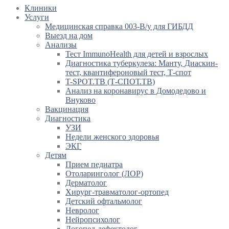
Клиники
Услуги
Медицинская справка 003-В/у для ГИБДД
Выезд на дом
Анализы
Тест ImmunoHealth для детей и взрослых
Диагностика туберкулеза: Манту, Диаскин-
тест, квантифероновый тест, Т-спот
T-SPOT.TB (Т-СПОТ.ТВ)
Анализ на коронавирус в Домодедово и
Внуково
Вакцинация
Диагностика
УЗИ
Недели женского здоровья
ЭКГ
Детям
Прием педиатра
Отоларинголог (ЛОР)
Дерматолог
Хирург-травматолог-ортопед
Детский офтальмолог
Невролог
Нейропсихолог
Логопед-дефектолог