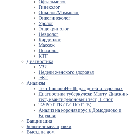
Офтальмолог
Гинеколог
Онколог/Маммолог
Онкогинеколог
Уролог
Эндокринолог
Невролог
Кардиолог
Массаж
Психолог
КТГ
Диагностика
УЗИ
Недели женского здоровья
ЭКГ
Анализы
Тест ImmunoHealth для детей и взрослых
Диагностика туберкулеза: Манту, Диаскин-
тест, квантифероновый тест, Т-спот
T-SPOT.TB (Т-СПОТ.ТВ)
Анализ на коронавирус в Домодедово и
Внуково
Вакцинация
Больничные/Справки
Выезд на дом