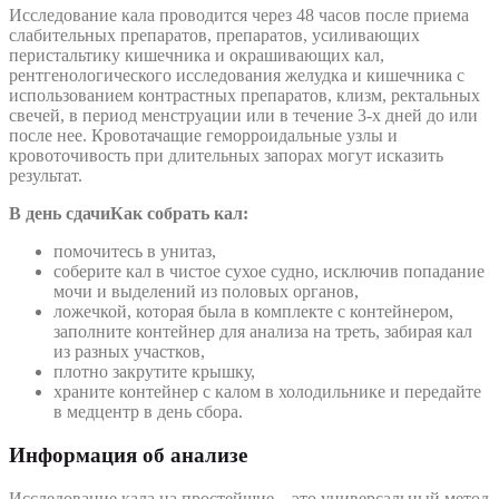
Исследование кала проводится через 48 часов после приема
слабительных препаратов, препаратов, усиливающих
перистальтику кишечника и окрашивающих кал,
рентгенологического исследования желудка и кишечника с
использованием контрастных препаратов, клизм, ректальных
свечей, в период менструации или в течение 3-х дней до или
после нее. Кровотачащие геморроидальные узлы и
кровоточивость при длительных запорах могут исказить
результат.
В день сдачи
Как собрать кал:
помочитесь в унитаз,
соберите кал в чистое сухое судно, исключив попадание
мочи и выделений из половых органов,
ложечкой, которая была в комплекте с контейнером,
заполните контейнер для анализа на треть, забирая кал
из разных участков,
плотно закрутите крышку,
храните контейнер с калом в холодильнике и передайте
в медцентр в день сбора.
Информация об анализе
Исследование кала на простейшие – это универсальный метод