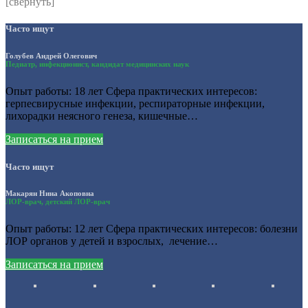
[свернуть]
Часто ищут
Голубев Андрей Олегович
Педиатр, инфекционист, кандидат медицинских наук
Опыт работы: 18 лет Сфера практических интересов:
герпесвирусные инфекции, респираторные инфекции,
лихорадки неясного генеза, кишечные…
Записаться на прием
Часто ищут
Макарян Нина Акоповна
ЛОР-врач, детский ЛОР-врач
Опыт работы: 12 лет Сфера практических интересов: болезни
ЛОР органов у детей и взрослых, лечение…
Записаться на прием