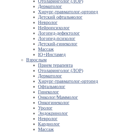
Отоларинголог (ЛОР)
Дерматолог
Хирург-травматолог-ортопед
Детский офтальмолог
Невролог
Нейропсихолог
Логопед-дефектолог
Логопед-психолог
Детский-гинеколог
Массаж
IQ+Инстамед
Взрослым
Прием терапевта
Отоларинголог (ЛОР)
Дерматолог
Хирург-травматолог-ортопед
Офтальмолог
Гинеколог
Онколог/Маммолог
Онкогинеколог
Уролог
Эндокринолог
Невролог
Кардиолог
Массаж