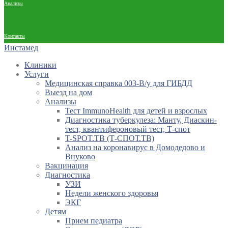
Анализы
Контакты
Инстамед
Клиники
Услуги
Медицинская справка 003-В/у для ГИБДД
Выезд на дом
Анализы
Тест ImmunoHealth для детей и взрослых
Диагностика туберкулеза: Манту, Диаскин-
тест, квантифероновый тест, Т-спот
T-SPOT.TB (Т-СПОТ.ТВ)
Анализ на коронавирус в Домодедово и
Внуково
Вакцинация
Диагностика
УЗИ
Недели женского здоровья
ЭКГ
Детям
Прием педиатра