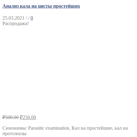
Анализ кала на цисты простейших
25.03.2021
/ /
0
Распродажа!
₽
500.00
₽
250.00
Синонимы
:
Parasitic examination, Кал на простейшие, кал на
протозоозы