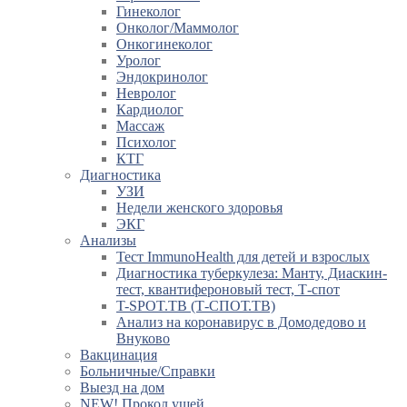
Гинеколог
Онколог/Маммолог
Онкогинеколог
Уролог
Эндокринолог
Невролог
Кардиолог
Массаж
Психолог
КТГ
Диагностика
УЗИ
Недели женского здоровья
ЭКГ
Анализы
Тест ImmunoHealth для детей и взрослых
Диагностика туберкулеза: Манту, Диаскин-
тест, квантифероновый тест, Т-спот
T-SPOT.TB (Т-СПОТ.ТВ)
Анализ на коронавирус в Домодедово и
Внуково
Вакцинация
Больничные/Справки
Выезд на дом
NEW! Прокол ушей