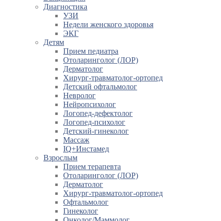
Диагностика
УЗИ
Недели женского здоровья
ЭКГ
Детям
Прием педиатра
Отоларинголог (ЛОР)
Дерматолог
Хирург-травматолог-ортопед
Детский офтальмолог
Невролог
Нейропсихолог
Логопед-дефектолог
Логопед-психолог
Детский-гинеколог
Массаж
IQ+Инстамед
Взрослым
Прием терапевта
Отоларинголог (ЛОР)
Дерматолог
Хирург-травматолог-ортопед
Офтальмолог
Гинеколог
Онколог/Маммолог