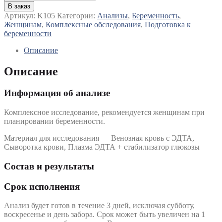
Будущим
В заказ
мамам,
Артикул:
K105
Категории:
Анализы
,
Беременность
,
подготовка
Женщинам
,
Комплексные обследования
,
Подготовка к
к
беременности
беременности
(комплекс
Описание
анализов)
Описание
Информация об анализе
Комплексное исследование, рекомендуется женщинам при
планировании беременности.
Материал для исследования — Венозная кровь с ЭДТА,
Сыворотка крови, Плазма ЭДТА + стабилизатор глюкозы
Состав и результаты
Срок исполнения
Анализ будет готов в течение 3 дней, исключая субботу,
воскресенье и день забора. Срок может быть увеличен на 1