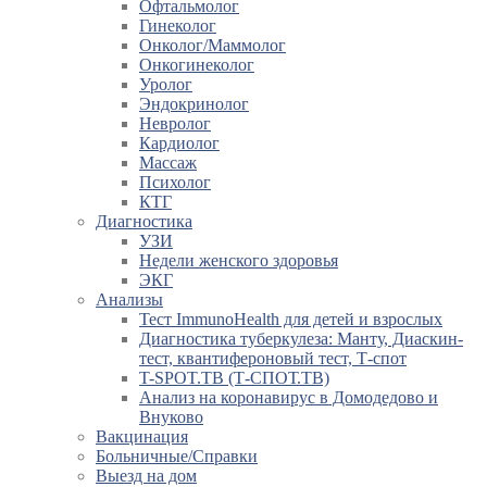
Офтальмолог
Гинеколог
Онколог/Маммолог
Онкогинеколог
Уролог
Эндокринолог
Невролог
Кардиолог
Массаж
Психолог
КТГ
Диагностика
УЗИ
Недели женского здоровья
ЭКГ
Анализы
Тест ImmunoHealth для детей и взрослых
Диагностика туберкулеза: Манту, Диаскин-
тест, квантифероновый тест, Т-спот
T-SPOT.TB (Т-СПОТ.ТВ)
Анализ на коронавирус в Домодедово и
Внуково
Вакцинация
Больничные/Справки
Выезд на дом