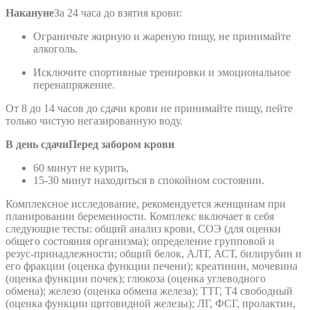
Накануне
За 24 часа до взятия крови:
Ограничьте жирную и жареную пищу, не принимайте
алкоголь.
Исключите спортивные тренировки и эмоциональное
перенапряжение.
От 8 до 14 часов до сдачи крови не принимайте пищу, пейте
только чистую негазированную воду.
В день сдачи
Перед забором крови
60 минут не курить,
15-30 минут находиться в спокойном состоянии.
Комплексное исследование, рекомендуется женщинам при
планировании беременности. Комплекс включает в себя
следующие тесты: общий анализ крови, СОЭ (для оценки
общего состояния организма); определение групповой и
резус-принадлежности; общий белок, АЛТ, АСТ, билирубин и
его фракции (оценка функции печени); креатинин, мочевина
(оценка функции почек); глюкоза (оценка углеводного
обмена); железо (оценка обмена железа); ТТГ, Т4 свободный
(оценка функции щитовидной железы); ЛГ, ФСГ, пролактин,