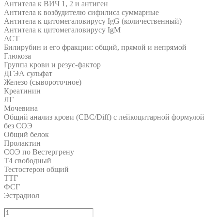
Антитела к ВИЧ 1, 2 и антиген
Антитела к возбудителю сифилиса суммарные
Антитела к цитомегаловирусу IgG (количественный)
Антитела к цитомегаловирусу IgM
АСТ
Билирубин и его фракции: общий, прямой и непрямой
Глюкоза
Группа крови и резус-фактор
ДГЭА сульфат
Железо (сывороточное)
Креатинин
ЛГ
Мочевина
Общий анализ крови (CBC/Diff) с лейкоцитарной формулой
без СОЭ
Общий белок
Пролактин
СОЭ по Вестергрену
Т4 свободный
Тестостерон общий
ТТГ
ФСГ
Эстрадиол
Количество