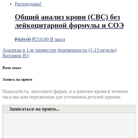
Распродажа!
Общий анализ крови (CBC) без
лейкоцитарной формулы и СОЭ
₽
420.00
₽
210.00
В заказ
Навигация
Анализы в 1-м триместре беременности (1-13 недели)
Витамин В3
по
записям
Ваш заказ
Запись на прием
Пожалуйста, заполните форму, и в рабочее время в течение
часа мы вам перезвоним для уточнения деталей приема.
Записаться на прием...
Номер телефона
*
Выберите клинику