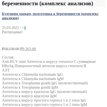
беременности (комплекс анализов)
Будущим мамам, подготовка к беременности (комплекс
анализов)
25.03.2021
/ /
0
Распродажа!
₽
18,530.00
₽
9,265.00
Состав:
Anti-HCV total Антитела к вирусу гепатита С суммарные
HBsAg Поверхностный антиген вируса гепатита В
АЛТ
Антитела к Chlamydia trachomatis IgG
Антитела к Chlamydia trachomatis IgM
Антитела к Toxoplasma gondii IgG (количественный)
Антитела к Toxoplasma gondii IgM
Антитела к вирусу краснухи IgG (количественный)
Антитела к вирусу краснухи IgM
Антитела к вирусу простого герпеса 1 и 2 типа IgG
Антитела к вирусу простого герпеса 1 и 2 типа IgM