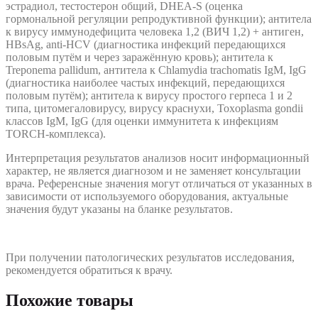
эстрадиол, тестостерон общий, DHEA-S (оценка
гормональной регуляции репродуктивной функции); антитела
к вирусу иммунодефицита человека 1,2 (ВИЧ 1,2) + антиген,
HBsAg, anti-HCV (диагностика инфекций передающихся
половым путём и через заражённую кровь); антитела к
Treponema pallidum, антитела к Chlamydia trachomatis IgM, IgG
(диагностика наиболее частых инфекций, передающихся
половым путём); антитела к вирусу простого герпеса 1 и 2
типа, цитомегаловирусу, вирусу краснухи, Toxoplasma gondii
классов IgM, IgG (для оценки иммунитета к инфекциям
TORCH-комплекса).
Интерпретация результатов анализов носит информационный
характер, не является диагнозом и не заменяет консультации
врача. Референсные значения могут отличаться от указанных в
зависимости от используемого оборудования, актуальные
значения будут указаны на бланке результатов.
При получении патологических результатов исследования,
рекомендуется обратиться к врачу.
Похожие товары