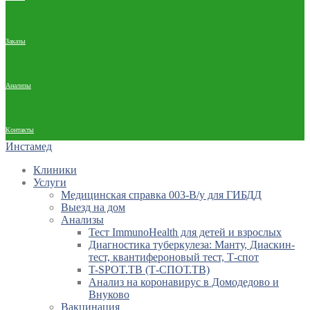
Заказы
Анализы
Контакты
Инстамед
Клиники
Услуги
Медицинская справка 003-В/у для ГИБДД
Выезд на дом
Анализы
Тест ImmunoHealth для детей и взрослых
Диагностика туберкулеза: Манту, Диаскин-
тест, квантифероновый тест, Т-спот
T-SPOT.TB (Т-СПОТ.ТВ)
Анализ на коронавирус в Домодедово и
Внуково
Вакцинация