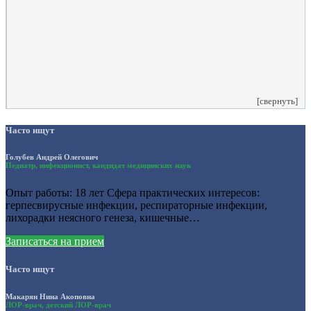
Комментарий
*
Я даю согласие на обработку персональных данных
согласно политики обработки размещенной по адресу
https://instamed.ru/privacy/
[свернуть]
Часто ищут
Голубев Андрей Олегович
Педиатр, инфекционист, кандидат медицинских наук
Опыт работы: 18 лет Сфера практических интересов:
герпесвирусные инфекции, респираторные инфекции,
лихорадки неясного генеза, кишечные…
Записаться на прием
Часто ищут
Макарян Нина Акоповна
ЛОР-врач, детский ЛОР-врач