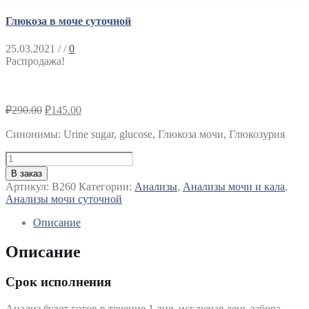
Глюкоза в моче суточной
25.03.2021
/ /
0
Распродажа!
₽
290.00
₽
145.00
Синонимы
:
Urine sugar, glucose, Глюкоза мочи, Глюкозурия
Количество
Глюкоза
В заказ
в
Артикул:
B260
Категории:
Анализы
,
Анализы мочи и кала
,
моче
Анализы мочи суточной
суточной
Описание
Описание
Срок исполнения
Анализ будет готов в течение 1 дня, исключая день забора.