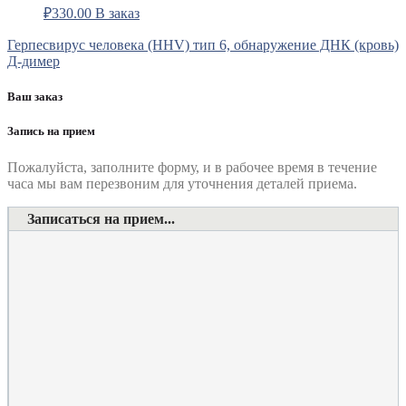
₽
330.00
В заказ
Навигация
Герпесвирус человека (HHV) тип 6, обнаружение ДНК (кровь)
Д-димер
по
записям
Ваш заказ
Запись на прием
Пожалуйста, заполните форму, и в рабочее время в течение
часа мы вам перезвоним для уточнения деталей приема.
Записаться на прием...
Номер телефона
*
Выберите клинику