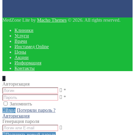
MedZone Lite by
Macho Themes
© 2026. All rights reserved.
Клиники
Услуги
Врачи
Инстамед Online
Цены
Акции
Информация
Контакты
Авторизация
*
*
Запомнить
Вход
Потеряли пароль ?
Авторизация
Генерация пароля
Получить новый пароль