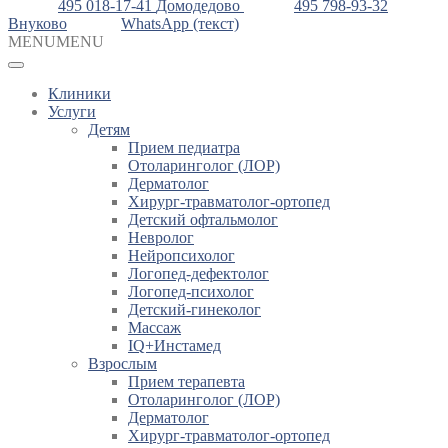
495 018-17-41
Домодедово
495 798-93-32
Внуково
WhatsApp (текст)
MENU
MENU
Клиники
Услуги
Детям
Прием педиатра
Отоларинголог (ЛОР)
Дерматолог
Хирург-травматолог-ортопед
Детский офтальмолог
Невролог
Нейропсихолог
Логопед-дефектолог
Логопед-психолог
Детский-гинеколог
Массаж
IQ+Инстамед
Взрослым
Прием терапевта
Отоларинголог (ЛОР)
Дерматолог
Хирург-травматолог-ортопед