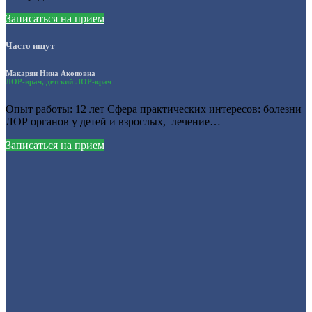
Записаться на прием
Часто ищут
Макарян Нина Акоповна
ЛОР-врач, детский ЛОР-врач
Опыт работы: 12 лет Сфера практических интересов: болезни
ЛОР органов у детей и взрослых, лечение…
Записаться на прием