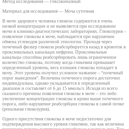
Метод исследования — Гексокиназный
Материал для исследования — Моча суточная
В моче здорового человека глюкоза содержится в очень
низкой концентрации и не выявляется при исследовании
мочи в клинико-диагностических лабораториях. Глюкозурия –
появление глюкозы в моче, наблюдается при нарушении
обмена углеводов различной этиологии. Проходя через
почечный фильтр глюкоза реабсорбируется назад в кровоток в
проксимальных канальцах нефрона. Проксимальные
канальцы способны реабсорбировать лишь ограниченное
количество глюкозы, поэтому когда гликемия превышает
определенный уровень, весь излишек глюкозы попадает в
мочу. Этот уровень получил условное название – “почечный
порог выведения”. Величина почечного порога достаточно
индивидуальна, однако укладывается в определенный
диапазон и составляет от 6 до 15 ммоль/л. Исходя из всего
сказаного причины появления глюкозы в моче – это либо
увеличение концентрации глюкозы в крови выше почечного
порога, либо нарушение реабсорбции глюкозы в самой почке
(ренальная глюкозурия).
Одного присутствия глюкозы в моче недостаточно для
подтверждения высокого уровня гликемии, так как величина