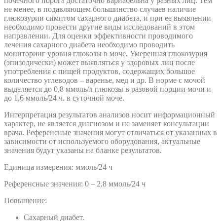
почечного порога достаточно вариабельна у разных лиц. Тем
не менее, в подавляющем большинство случаев наличие
глюкозурии симптом сахарного диабета, и при ее выявлении
необходимо провести другие виды исследований в этом
направлении. Для оценки эффективности проводимого
лечения сахарного диабета необходимо проводить
мониторинг уровня глюкозы в моче. Умеренная глюкозурия
(эпизодически) может выявляться у здоровых лиц после
употребления с пищей продуктов, содержащих большое
количество углеводов – варенье, мед и др. В норме с мочой
выделяется до 0,8 ммоль/л глюкозы в разовой порции мочи и
до 1,6 ммоль/24 ч. в суточной моче.
Интерпретация результатов анализов носит информационный
характер, не является диагнозом и не заменяет консультации
врача. Референсные значения могут отличаться от указанных в
зависимости от используемого оборудования, актуальные
значения будут указаны на бланке результатов.
Единица измерения: ммоль/24 ч
Референсные значения: 0 – 2,8 ммоль/24 ч
Повышение:
Сахарный диабет.