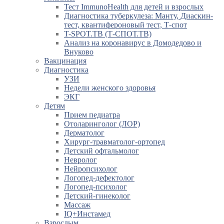
Тест ImmunoHealth для детей и взрослых
Диагностика туберкулеза: Манту, Диаскин-
тест, квантифероновый тест, Т-спот
T-SPOT.TB (Т-СПОТ.ТВ)
Анализ на коронавирус в Домодедово и
Внуково
Вакцинация
Диагностика
УЗИ
Недели женского здоровья
ЭКГ
Детям
Прием педиатра
Отоларинголог (ЛОР)
Дерматолог
Хирург-травматолог-ортопед
Детский офтальмолог
Невролог
Нейропсихолог
Логопед-дефектолог
Логопед-психолог
Детский-гинеколог
Массаж
IQ+Инстамед
Взрослым