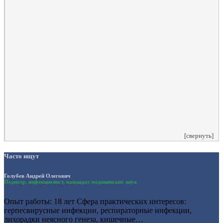
Комментарий
*
Я даю согласие на обработку персональных данных
согласно политики обработки размещенной по адресу
https://instamed.ru/privacy/
[свернуть]
Часто ищут
Голубев Андрей Олегович
Педиатр, инфекционист, кандидат медицинских наук
Опыт работы: 18 лет Сфера практических интересов:
герпесвирусные инфекции, респираторные инфекции,
лихорадки неясного генеза, кишечные…