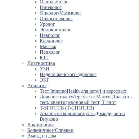
Офтальмолог
Гинеколог
Онколог/Маммолог
Онкогинеколог
Уролог
Эндокринолог
Невролог
Кардиолог
Массаж
Психолог
КТГ
Диагностика
УЗИ
Недели женского здоровья
ЭКГ
Анализы
Тест ImmunoHealth для детей и взрослых
Диагностика туберкулеза: Манту, Диаскин-
тест, квантифероновый тест, Т-спот
T-SPOT.TB (Т-СПОТ.ТВ)
Анализ на коронавирус в Домодедово и
Внуково
Вакцинация
Больничные/Справки
Выезд на дом