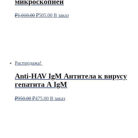
микроскопией
₽
1,010.00
₽
505.00
В заказ
Распродажа!
Anti-HAV IgM Антитела к вирусу
гепатита А IgM
₽
950.00
₽
475.00
В заказ