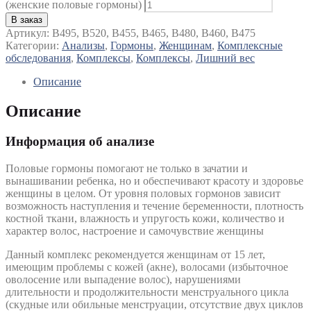
(женские половые гормоны)
В заказ
Артикул:
B495, B520, B455, B465, B480, B460, B475
Категории:
Анализы
,
Гормоны
,
Женщинам
,
Комплексные
обследования
,
Комплексы
,
Комплексы
,
Лишний вес
Описание
Описание
Информация об анализе
Половые гормоны помогают не только в зачатии и
вынашивании ребенка, но и обеспечивают красоту и здоровье
женщины в целом. От уровня половых гормонов зависит
возможность наступления и течение беременности, плотность
костной ткани, влажность и упругость кожи, количество и
характер волос, настроение и самочувствие женщины
Данный комплекс рекомендуется женщинам от 15 лет,
имеющим проблемы с кожей (акне), волосами (избыточное
оволосение или выпадение волос), нарушениями
длительности и продолжительности менструального цикла
(скудные или обильные менструации, отсутствие двух циклов