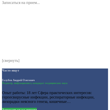
Записаться на прием...
Номер телефона
*
Выберите клинику
Комментарий
*
Я даю согласие на обработку персональных данных
согласно политики обработки размещенной по адресу
https://instamed.ru/privacy/
[свернуть]
Часто ищут
Голубев Андрей Олегович
Педиатр, инфекционист, кандидат медицинских наук
Опыт работы: 18 лет Сфера практических интересов:
герпесвирусные инфекции, респираторные инфекции,
лихорадки неясного генеза, кишечные…
Записаться на прием