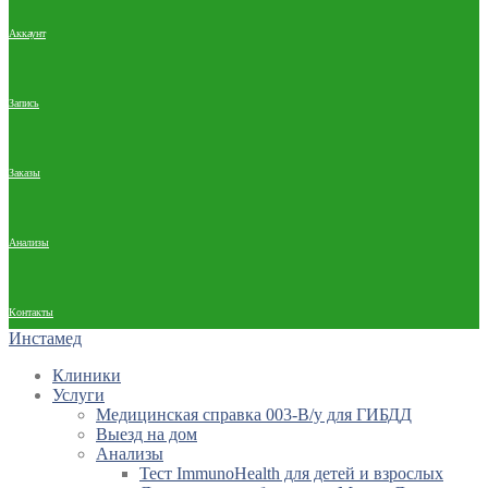
Аккаунт
Запись
Заказы
Анализы
Контакты
Инстамед
Клиники
Услуги
Медицинская справка 003-В/у для ГИБДД
Выезд на дом
Анализы
Тест ImmunoHealth для детей и взрослых