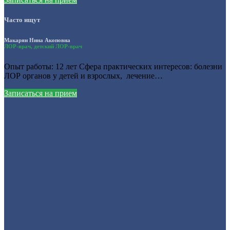
Часто ищут
Макарян Нина Акоповна
ЛОР-врач, детский ЛОР-врач
Опыт работы: 12 лет Сфера практических интересов: болезни
ЛОР органов у детей и взрослых, лечение…
Записаться на прием