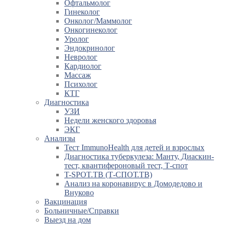
Офтальмолог
Гинеколог
Онколог/Маммолог
Онкогинеколог
Уролог
Эндокринолог
Невролог
Кардиолог
Массаж
Психолог
КТГ
Диагностика
УЗИ
Недели женского здоровья
ЭКГ
Анализы
Тест ImmunoHealth для детей и взрослых
Диагностика туберкулеза: Манту, Диаскин-
тест, квантифероновый тест, Т-спот
T-SPOT.TB (Т-СПОТ.ТВ)
Анализ на коронавирус в Домодедово и
Внуково
Вакцинация
Больничные/Справки
Выезд на дом