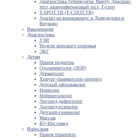
Диагностика туберкулеза: Манту, Диаскин-
тест, квантифероновый тест, Т-спот
T-SPOT.TB (Т-СПОТ.ТВ)
Анализ на коронавирус в Домодедово и
Внуково
Вакцинация
Диагностика
УЗИ
Недели женского здоровья
ЭКГ
Детям
Прием педиатра
Отоларинголог (ЛОР)
Дерматолог
Хирург-травматолог-ортопед
Детский офтальмолог
Невролог
Нейропсихолог
Логопед-дефектолог
Логопед-психолог
Детский-гинеколог
Массаж
IQ+Инстамед
Взрослым
Прием терапевта