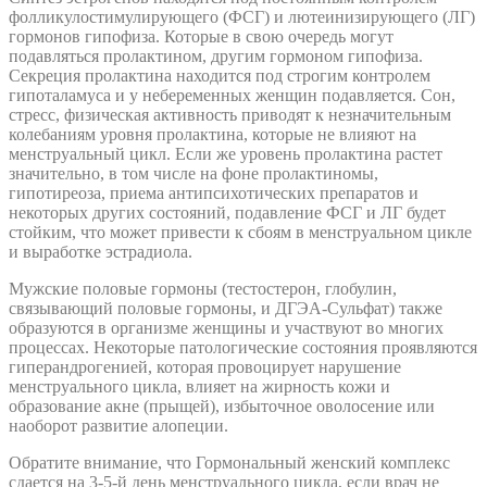
фолликулостимулирующего (ФСГ) и лютеинизирующего (ЛГ)
гормонов гипофиза. Которые в свою очередь могут
подавляться пролактином, другим гормоном гипофиза.
Секреция пролактина находится под строгим контролем
гипоталамуса и у небеременных женщин подавляется. Сон,
стресс, физическая активность приводят к незначительным
колебаниям уровня пролактина, которые не влияют на
менструальный цикл. Если же уровень пролактина растет
значительно, в том числе на фоне пролактиномы,
гипотиреоза, приема антипсихотических препаратов и
некоторых других состояний, подавление ФСГ и ЛГ будет
стойким, что может привести к сбоям в менструальном цикле
и выработке эстрадиола.
Мужские половые гормоны (тестостерон, глобулин,
связывающий половые гормоны, и ДГЭА-Сульфат) также
образуются в организме женщины и участвуют во многих
процессах. Некоторые патологические состояния проявляются
гиперандрогенией, которая провоцирует нарушение
менструального цикла, влияет на жирность кожи и
образование акне (прыщей), избыточное оволосение или
наоборот развитие алопеции.
Обратите внимание, что Гормональный женский комплекс
сдается на 3-5-й день менструального цикла, если врач не