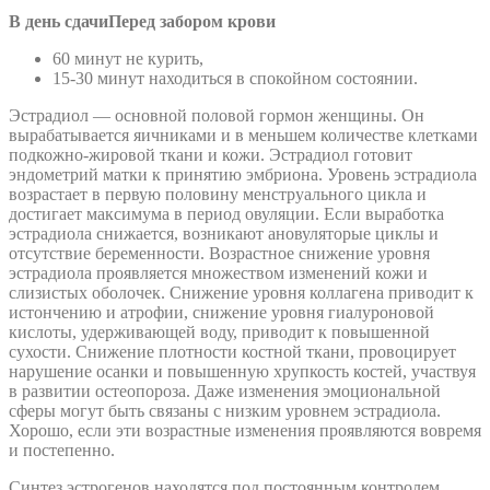
В день сдачи
Перед забором крови
60 минут не курить,
15-30 минут находиться в спокойном состоянии.
Эстрадиол — основной половой гормон женщины. Он
вырабатывается яичниками и в меньшем количестве клетками
подкожно-жировой ткани и кожи. Эстрадиол готовит
эндометрий матки к принятию эмбриона. Уровень эстрадиола
возрастает в первую половину менструального цикла и
достигает максимума в период овуляции. Если выработка
эстрадиола снижается, возникают ановуляторые циклы и
отсутствие беременности. Возрастное снижение уровня
эстрадиола проявляется множеством изменений кожи и
слизистых оболочек. Снижение уровня коллагена приводит к
истончению и атрофии, снижение уровня гиалуроновой
кислоты, удерживающей воду, приводит к повышенной
сухости. Снижение плотности костной ткани, провоцирует
нарушение осанки и повышенную хрупкость костей, участвуя
в развитии остеопороза. Даже изменения эмоциональной
сферы могут быть связаны с низким уровнем эстрадиола.
Хорошо, если эти возрастные изменения проявляются вовремя
и постепенно.
Синтез эстрогенов находятся под постоянным контролем