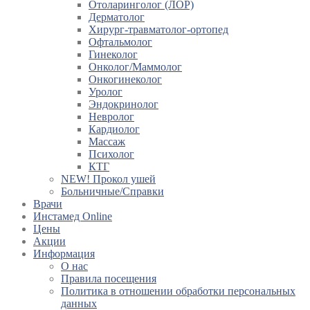
Отоларинголог (ЛОР)
Дерматолог
Хирург-травматолог-ортопед
Офтальмолог
Гинеколог
Онколог/Маммолог
Онкогинеколог
Уролог
Эндокринолог
Невролог
Кардиолог
Массаж
Психолог
КТГ
NEW! Прокол ушей
Больничные/Справки
Врачи
Инстамед Online
Цены
Акции
Информация
О нас
Правила посещения
Политика в отношении обработки персональных
данных