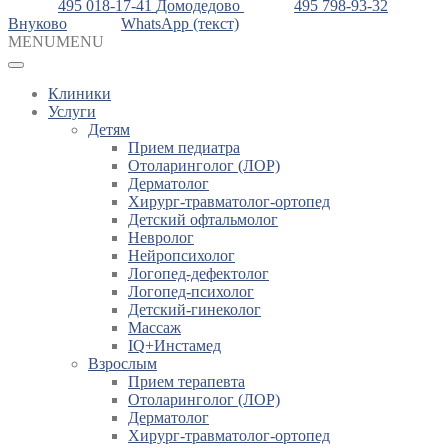
495 018-17-41
Домодедово
495 798-93-32
Внуково
WhatsApp (текст)
MENU
MENU
Клиники
Услуги
Детям
Прием педиатра
Отоларинголог (ЛОР)
Дерматолог
Хирург-травматолог-ортопед
Детский офтальмолог
Невролог
Нейропсихолог
Логопед-дефектолог
Логопед-психолог
Детский-гинеколог
Массаж
IQ+Инстамед
Взрослым
Прием терапевта
Отоларинголог (ЛОР)
Дерматолог
Хирург-травматолог-ортопед