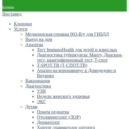
Контакты
Инстамед
Клиники
Услуги
Медицинская справка 003-В/у для ГИБДД
Выезд на дом
Анализы
Тест ImmunoHealth для детей и взрослых
Диагностика туберкулеза: Манту, Диаскин-
тест, квантифероновый тест, Т-спот
T-SPOT.TB (Т-СПОТ.ТВ)
Анализ на коронавирус в Домодедово и
Внуково
Вакцинация
Диагностика
УЗИ
Недели женского здоровья
ЭКГ
Детям
Прием педиатра
Отоларинголог (ЛОР)
Дерматолог
Хирург-травматолог-ортопед