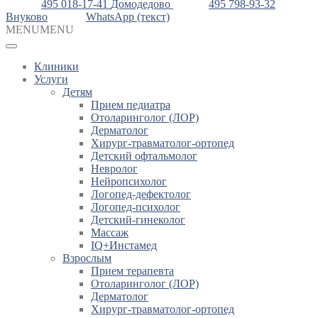
495 018-17-41
Домодедово
495 798-93-32
Внуково
WhatsApp (текст)
MENU
MENU
Клиники
Услуги
Детям
Прием педиатра
Отоларинголог (ЛОР)
Дерматолог
Хирург-травматолог-ортопед
Детский офтальмолог
Невролог
Нейропсихолог
Логопед-дефектолог
Логопед-психолог
Детский-гинеколог
Массаж
IQ+Инстамед
Взрослым
Прием терапевта
Отоларинголог (ЛОР)
Дерматолог
Хирург-травматолог-ортопед