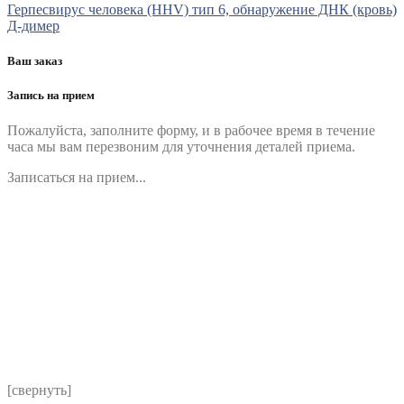
Герпесвирус человека (HHV) тип 6, обнаружение ДНК (кровь)
Д-димер
Ваш заказ
Запись на прием
Пожалуйста, заполните форму, и в рабочее время в течение
часа мы вам перезвоним для уточнения деталей приема.
Записаться на прием...
Номер телефона
*
Выберите клинику
Комментарий
*
Я даю согласие на обработку персональных данных
согласно политики обработки размещенной по адресу
https://instamed.ru/privacy/
[свернуть]