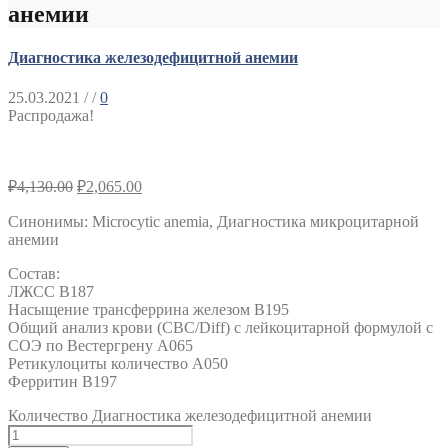
анемии
Диагностика железодефицитной анемии
25.03.2021
/ /
0
Распродажа!
₽
4,130.00
₽
2,065.00
Синонимы
:
Microcytic anemia, Диагностика микроцитарной
анемии
Состав:
ЛЖСС B187
Насыщение трансферрина железом B195
Общий анализ крови (CBC/Diff) с лейкоцитарной формулой с
СОЭ по Вестергрену A065
Ретикулоциты количество A050
Ферритин B197
Количество Диагностика железодефицитной анемии