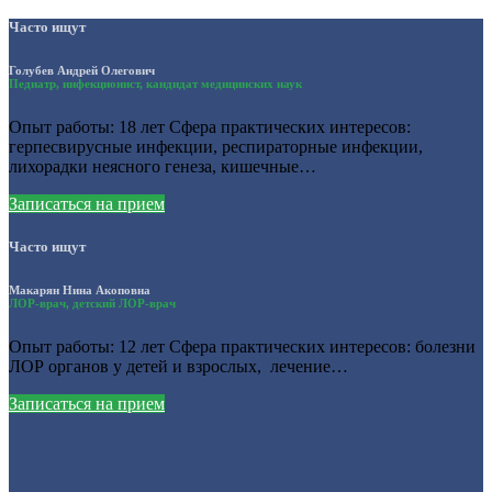
Часто ищут
Голубев Андрей Олегович
Педиатр, инфекционист, кандидат медицинских наук
Опыт работы: 18 лет Сфера практических интересов:
герпесвирусные инфекции, респираторные инфекции,
лихорадки неясного генеза, кишечные…
Записаться на прием
Часто ищут
Макарян Нина Акоповна
ЛОР-врач, детский ЛОР-врач
Опыт работы: 12 лет Сфера практических интересов: болезни
ЛОР органов у детей и взрослых, лечение…
Записаться на прием