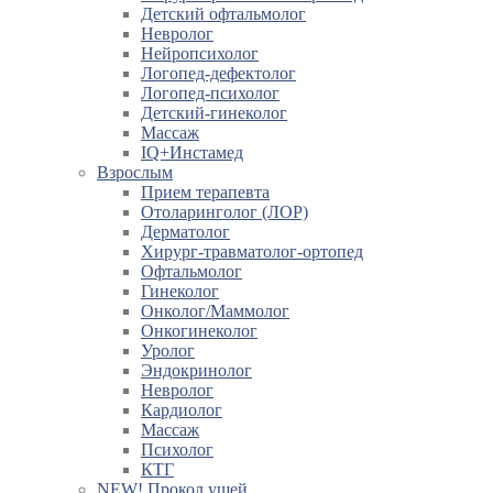
Детский офтальмолог
Невролог
Нейропсихолог
Логопед-дефектолог
Логопед-психолог
Детский-гинеколог
Массаж
IQ+Инстамед
Взрослым
Прием терапевта
Отоларинголог (ЛОР)
Дерматолог
Хирург-травматолог-ортопед
Офтальмолог
Гинеколог
Онколог/Маммолог
Онкогинеколог
Уролог
Эндокринолог
Невролог
Кардиолог
Массаж
Психолог
КТГ
NEW! Прокол ушей