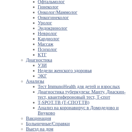
Офтальмолог
Гинеколог
Онколог/Маммолог
Онкогинеколог
Уролог
Эндокринолог
Невролог
Кардиолог
Массаж
Психолог
КТГ
Диагностика
УЗИ
Недели женского здоровья
ЭКГ
Анализы
Тест ImmunoHealth для детей и взрослых
Диагностика туберкулеза: Манту, Диаскин-
тест, квантифероновый тест, Т-спот
T-SPOT.TB (Т-СПОТ.ТВ)
Анализ на коронавирус в Домодедово и
Внуково
Вакцинация
Больничные/Справки
Выезд на дом