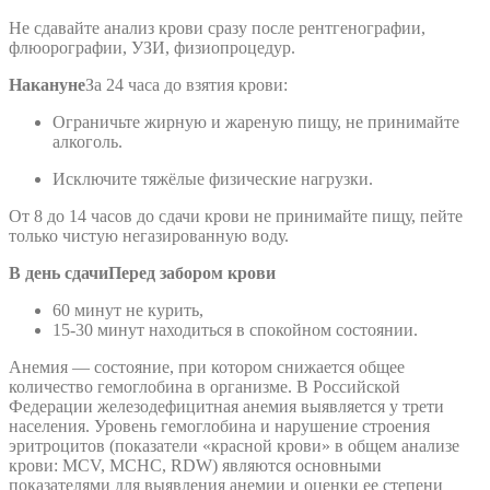
Не сдавайте анализ крови сразу после рентгенографии,
флюорографии, УЗИ, физиопроцедур.
Накануне
За 24 часа до взятия крови:
Ограничьте жирную и жареную пищу, не принимайте
алкоголь.
Исключите тяжёлые физические нагрузки.
От 8 до 14 часов до сдачи крови не принимайте пищу, пейте
только чистую негазированную воду.
В день сдачи
Перед забором крови
60 минут не курить,
15-30 минут находиться в спокойном состоянии.
Анемия — состояние, при котором снижается общее
количество гемоглобина в организме. В Российской
Федерации железодефицитная анемия выявляется у трети
населения. Уровень гемоглобина и нарушение строения
эритроцитов (показатели «красной крови» в общем анализе
крови: MCV, MCHC, RDW) являются основными
показателями для выявления анемии и оценки ее степени