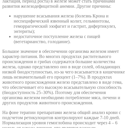
лактация, период роста) в железе может стать причинами
развития железодефицитной анемии. Другие причины:
нарушение всасывания железа (болезнь Крона и
неспецифический язвенный колит, гельминтозы,
геморрагический эзофагит и гастрит, дифертикулез,
энтериты);
недостаточное поступление железа с пищей
(вегетарианство, голодание).
Большое значение в обеспечении организма железом имеет
характер питания. Во многих продуктах растительного
происхождения и грибах содержатся большие количества
железа, однако представлено оно в виде солей, обладающих
низкой биодоступностью, из-за чего всасывается в кишечнике
лишь незначительный его процент (1–7%). В продуктах
животного происхождения железо представлено в виде гема,
что обеспечивает его высокую всасывательную способность
(биодоступность 25–30%). Поэтому для обеспечения
организма железом необходимо потребление мяса, печени и
других продуктов животного происхождения.
На фоне терапии препаратами железа общий анализ крови с
подсчетом ретикулоцитов контролируют каждые 7-10 дней.
Нормализация уровня гемоглобина происходит через 4 – 6
недель от начала лечения, что является важным