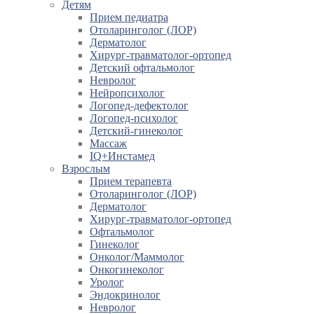
Детям
Прием педиатра
Отоларинголог (ЛОР)
Дерматолог
Хирург-травматолог-ортопед
Детский офтальмолог
Невролог
Нейропсихолог
Логопед-дефектолог
Логопед-психолог
Детский-гинеколог
Массаж
IQ+Инстамед
Взрослым
Прием терапевта
Отоларинголог (ЛОР)
Дерматолог
Хирург-травматолог-ортопед
Офтальмолог
Гинеколог
Онколог/Маммолог
Онкогинеколог
Уролог
Эндокринолог
Невролог