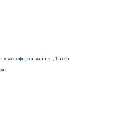
т, квантифероновый тест, Т-спот
ово