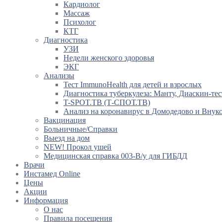
Кардиолог
Массаж
Психолог
КТГ
Диагностика
УЗИ
Недели женского здоровья
ЭКГ
Анализы
Тест ImmunoHealth для детей и взрослых
Диагностика туберкулеза: Манту, Диаскин-тес
T-SPOT.TB (Т-СПОТ.ТВ)
Анализ на коронавирус в Домодедово и Внук
Вакцинация
Больничные/Справки
Выезд на дом
NEW! Прокол ушей
Медицинская справка 003-В/у для ГИБДД
Врачи
Инстамед Online
Цены
Акции
Информация
О нас
Правила посещения