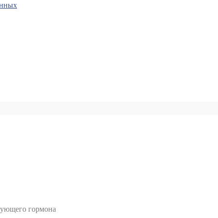
анных
рующего гормона