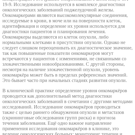
19-9. Исследование используется в комплексе диагностики
онкологических заболеваний поджелудочной железы.
Онкомаркерами являются высокомолекулярные соединения,
исследуемые в крови, в моче или на поверхности клеток,
идентификация и определение их уровня используется для
диагностики пациентов и планирования лечения.
Онкомаркеры выделяются из клеток опухоли, либо
нормальными клетками в присутствии опухоли. Однако не
следует слишком переоценивать их диагностическое значение,
так как повышенные показатели онкомаркеров могут
встречаются у пациентов с изменениями, не связанными со
злокачественными новообразованиями. С другой стороны,
несмотря на наличие злокачественной опухоли, уровень
онкомаркёра может быть в пределах референсных значений.
Это бывает часто при начальных стадиях развития опухоли.
В клинической практике определение уровня онкомаркёров
проводится как дополнительный метод диагностики
онкологических заболеваний в сочетании с другими методами
исследований. Исследование онкомаркёров проводиться
также с целью раннего обнаружения опухоли и метастазов
(скрининговые обследования групп риска) и прогноза
течения заболевания. Ещё одно важное направление
применения исследования онкомаркёров в клинике, это
ведение онкологических больных: мониторинг терапии и