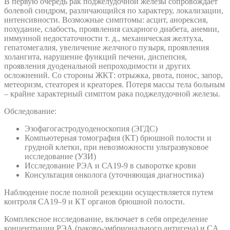
В первую очередь рак поджелудочной железы сопровождает
болевой синдром, различающийся по характеру, локализации,
интенсивности. Возможные симптомы: асцит, анорексия,
похудание, слабость, проявления сахарного диабета, анемии,
иммунной недостаточности т. д., механическая желтуха,
гепатомегалия, увеличение желчного пузыря, проявления
холангита, нарушение функций печени, диспепсия,
проявления дуоденальной непроходимости и других
осложнений. Со стороны ЖКТ: отрыжка, рвота, понос, запор,
метеоризм, стеаторея и креаторея. Потеря массы тела больным
– крайне характерный симптом рака поджелудочной железы.
Обследование:
Эзофагогастродуоденоскопия (ЭГДС)
Компьютерная томография (КТ) брюшной полости и
грудной клетки, при невозможности ультразвуковое
исследование (УЗИ)
Исследование РЭА и СА19-9 в сыворотке крови
Консультация онколога (уточняющая диагностика)
Наблюдение после полной резекции осуществляется путем
контроля CA19–9 и КТ органов брюшной полости.
Комплексное исследование, включает в себя определение
концентрации РЭА (раково-эмбрионального антигена) и CA