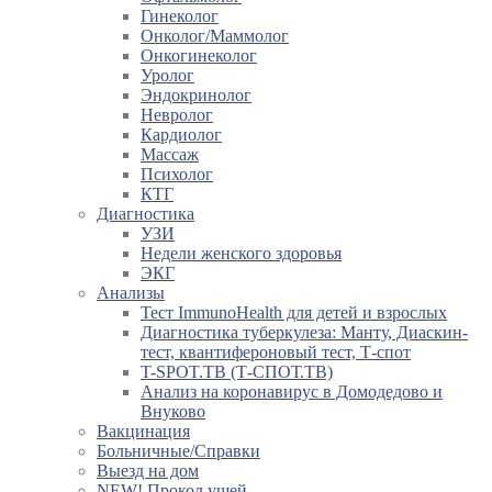
Гинеколог
Онколог/Маммолог
Онкогинеколог
Уролог
Эндокринолог
Невролог
Кардиолог
Массаж
Психолог
КТГ
Диагностика
УЗИ
Недели женского здоровья
ЭКГ
Анализы
Тест ImmunoHealth для детей и взрослых
Диагностика туберкулеза: Манту, Диаскин-
тест, квантифероновый тест, Т-спот
T-SPOT.TB (Т-СПОТ.ТВ)
Анализ на коронавирус в Домодедово и
Внуково
Вакцинация
Больничные/Справки
Выезд на дом
NEW! Прокол ушей