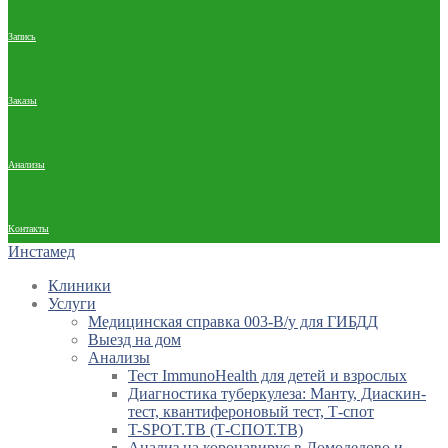
Запись
Заказы
Анализы
Контакты
Инстамед
Клиники
Услуги
Медицинская справка 003-В/у для ГИБДД
Выезд на дом
Анализы
Тест ImmunoHealth для детей и взрослых
Диагностика туберкулеза: Манту, Диаскин-
тест, квантифероновый тест, Т-спот
T-SPOT.TB (Т-СПОТ.ТВ)
Анализ на коронавирус в Домодедово и