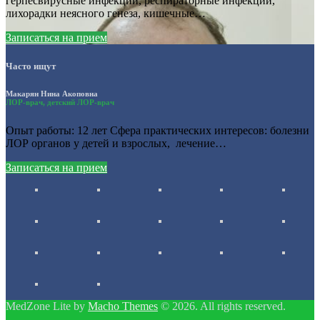
герпесвирусные инфекции, респираторные инфекции,
лихорадки неясного генеза, кишечные…
Записаться на прием
Часто ищут
Макарян Нина Акоповна
ЛОР-врач, детский ЛОР-врач
Опыт работы: 12 лет Сфера практических интересов: болезни
ЛОР органов у детей и взрослых, лечение…
Записаться на прием
MedZone Lite by
Macho Themes
© 2026. All rights reserved.