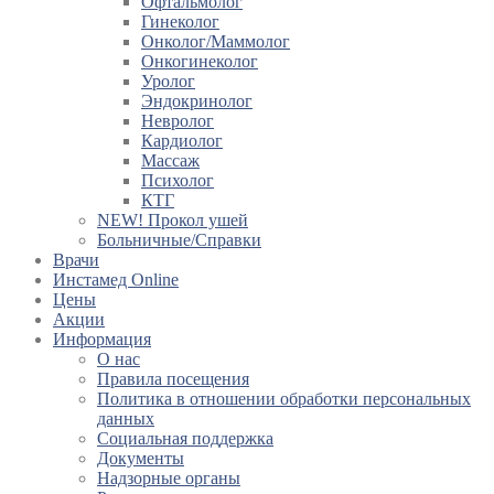
Офтальмолог
Гинеколог
Онколог/Маммолог
Онкогинеколог
Уролог
Эндокринолог
Невролог
Кардиолог
Массаж
Психолог
КТГ
NEW! Прокол ушей
Больничные/Справки
Врачи
Инстамед Online
Цены
Акции
Информация
О нас
Правила посещения
Политика в отношении обработки персональных
данных
Социальная поддержка
Документы
Надзорные органы