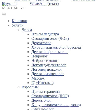
Внуково
WhatsApp (текст)
MENU
MENU
Клиники
Услуги
Детям
Прием педиатра
Отоларинголог (ЛОР)
Дерматолог
Хирург-травматолог-ортопед
Детский офтальмолог
Невролог
Нейропсихолог
Логопед-дефектолог
Логопед-психолог
Детский-гинеколог
Массаж
IQ+Инстамед
Взрослым
Прием терапевта
Отоларинголог (ЛОР)
Дерматолог
Хирург-травматолог-ортопед
Офтальмолог