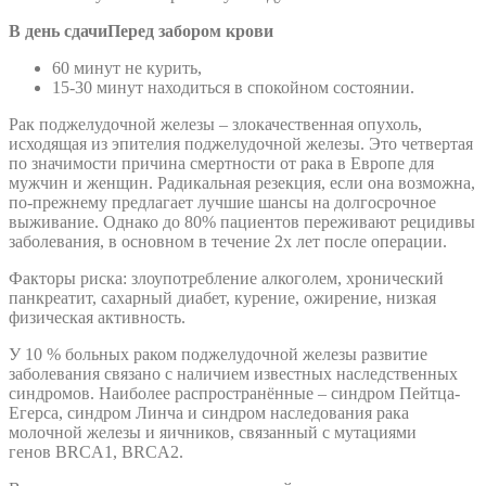
В день сдачи
Перед забором крови
60 минут не курить,
15-30 минут находиться в спокойном состоянии.
Рак поджелудочной железы – злокачественная опухоль,
исходящая из эпителия поджелудочной железы. Это четвертая
по значимости причина смертности от рака в Европе для
мужчин и женщин. Радикальная резекция, если она возможна,
по-прежнему предлагает лучшие шансы на долгосрочное
выживание. Однако до 80% пациентов переживают рецидивы
заболевания, в основном в течение 2х лет после операции.
Факторы риска: злоупотребление алкоголем, хронический
панкреатит, сахарный диабет, курение, ожирение, низкая
физическая активность.
У 10 % больных раком поджелудочной железы развитие
заболевания связано с наличием известных наследственных
синдромов. Наиболее распространённые – синдром Пейтца-
Егерса, синдром Линча и синдром наследования рака
молочной железы и яичников, связанный с мутациями
генов BRCA1, BRCA2.