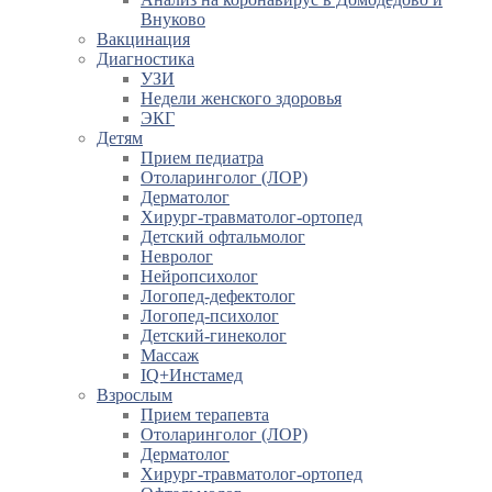
Внуково
Вакцинация
Диагностика
УЗИ
Недели женского здоровья
ЭКГ
Детям
Прием педиатра
Отоларинголог (ЛОР)
Дерматолог
Хирург-травматолог-ортопед
Детский офтальмолог
Невролог
Нейропсихолог
Логопед-дефектолог
Логопед-психолог
Детский-гинеколог
Массаж
IQ+Инстамед
Взрослым
Прием терапевта
Отоларинголог (ЛОР)
Дерматолог
Хирург-травматолог-ортопед