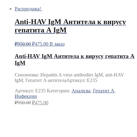
Распродажа!
Anti-HAV IgM Антитела к вирусу
гепатита А IgM
₽
950.00
₽
475.00
В заказ
Anti-HAV IgM Антитела к вирусу гепатита А
IgM
Синонимы
:
Hepatitis A virus antibodies IgM, anti-HAV
IgM, Гепатит A антитела
Артикул: E235
Артикул:
E235
Категории:
Анализы
,
Гепатит A
,
Инфекции
₽
950.00
₽
475.00