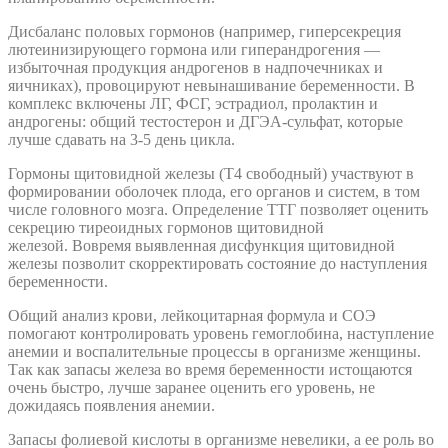
Дисбаланс половых гормонов (например, гиперсекреция
лютеинизирующего гормона или гиперандрогения —
избыточная продукция андрогенов в надпочечниках и
яичниках), провоцируют невынашивание беременности. В
комплекс включены ЛГ, ФСГ, эстрадиол, пролактин и
андрогены: общий тестостерон и ДГЭА-сульфат, которые
лучше сдавать на 3-5 день цикла.
Гормоны щитовидной железы (Т4 свободный) участвуют в
формировании оболочек плода, его органов и систем, в том
числе головного мозга. Определение ТТГ позволяет оценить
секрецию тиреоидных гормонов щитовидной
железой. Вовремя выявленная дисфункция щитовидной
железы позволит скорректировать состояние до наступления
беременности.
Общий анализ крови, лейкоцитарная формула и СОЭ
помогают контролировать уровень гемоглобина, наступление
анемии и воспалительные процессы в организме женщины.
Так как запасы железа во время беременности истощаются
очень быстро, лучше заранее оценить его уровень, не
дожидаясь появления анемии.
Запасы фолиевой кислоты в организме невелики, а ее роль во