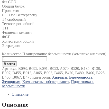
без СОЭ
Общий белок
Пролактин
СОЭ по Вестергрену
Т4 свободный
Тестостерон общий
ТТГ
Фолиевая кислота
ФСГ
Холестерин общий
Эстрадиол
Количество Планирование беременности (комплекс анализов)
В заказ
Артикул:
B093, B095, B091, B053, A070, B520, B185, B130,
B007, B455, B013, A065, B003, B465, B420, B480, B400, B225,
B460, B067, B475
Категории:
Анализы
,
Беременность
,
Женщинам
,
Комплексные обследования
,
Подготовка к
беременности
Описание
Описание