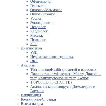
Офтальмолог
Гинеколог
Онколог/Маммолог
Онкогинеколог
Уролог
Эндокринолог
Невролог
Кардиолог
Массаж
Психолог
КТГ
Диагностика
УЗИ
Недели женского здоровья
ЭКГ
Анализы
Тест ImmunoHealth для детей и взрослых
Диагностика туберкулеза: Манту, Диаскин-
тест, квантифероновый тест, Т-спот
T-SPOT.TB (Т-СПОТ.ТВ)
Анализ на коронавирус в Домодедово и
Внуково
Вакцинация
Больничные/Справки
Выезд на дом