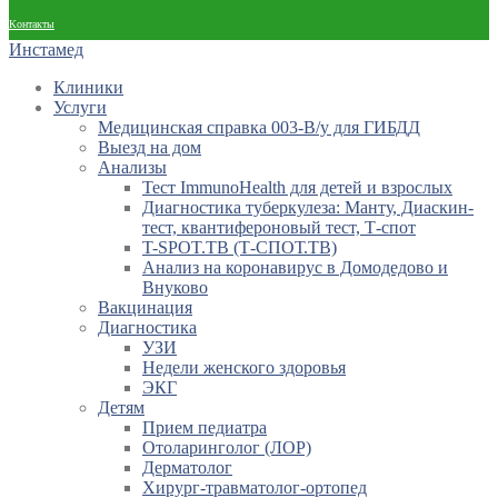
Контакты
Инстамед
Клиники
Услуги
Медицинская справка 003-В/у для ГИБДД
Выезд на дом
Анализы
Тест ImmunoHealth для детей и взрослых
Диагностика туберкулеза: Манту, Диаскин-
тест, квантифероновый тест, Т-спот
T-SPOT.TB (Т-СПОТ.ТВ)
Анализ на коронавирус в Домодедово и
Внуково
Вакцинация
Диагностика
УЗИ
Недели женского здоровья
ЭКГ
Детям
Прием педиатра
Отоларинголог (ЛОР)
Дерматолог
Хирург-травматолог-ортопед