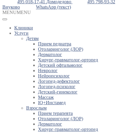
495 018-17-41
Домодедово
495 798-93-32
Внуково
WhatsApp (текст)
MENU
MENU
Клиники
Услуги
Детям
Прием педиатра
Отоларинголог (ЛОР)
Дерматолог
Хирург-травматолог-ортопед
Детский офтальмолог
Невролог
Нейропсихолог
Логопед-дефектолог
Логопед-психолог
Детский-гинеколог
Массаж
IQ+Инстамед
Взрослым
Прием терапевта
Отоларинголог (ЛОР)
Дерматолог
Хирург-травматолог-ортопед