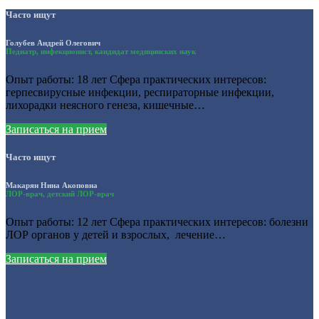
Часто ищут
Голубев Андрей Олегович
Педиатр, инфекционист, кандидат медицинских наук
Опыт работы: 18 лет Сфера практических интересов:
герпесвирусные инфекции, респираторные инфекции,
лихорадки неясного генеза, кишечные…
Записаться на прием
Часто ищут
Макарян Нина Акоповна
ЛОР-врач, детский ЛОР-врач
Опыт работы: 12 лет Сфера практических интересов: болезни
ЛОР органов у детей и взрослых, лечение…
Записаться на прием