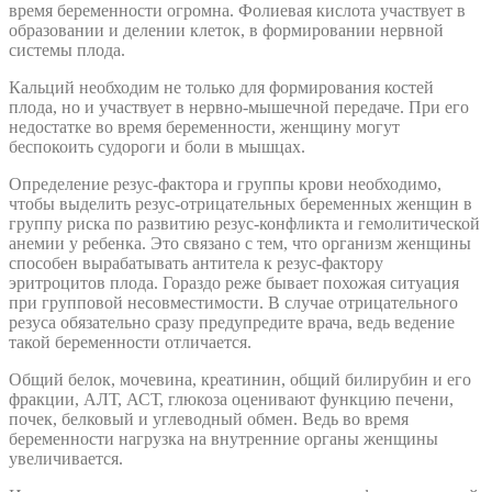
время беременности огромна. Фолиевая кислота участвует в
образовании и делении клеток, в формировании нервной
системы плода.
Кальций необходим не только для формирования костей
плода, но и участвует в нервно-мышечной передаче. При его
недостатке во время беременности, женщину могут
беспокоить судороги и боли в мышцах.
Определение резус-фактора и группы крови необходимо,
чтобы выделить резус-отрицательных беременных женщин в
группу риска по развитию резус-конфликта и гемолитической
анемии у ребенка. Это связано с тем, что организм женщины
способен вырабатывать антитела к резус-фактору
эритроцитов плода. Гораздо реже бывает похожая ситуация
при групповой несовместимости. В случае отрицательного
резуса обязательно сразу предупредите врача, ведь ведение
такой беременности отличается.
Общий белок, мочевина, креатинин, общий билирубин и его
фракции, АЛТ, АСТ, глюкоза оценивают функцию печени,
почек, белковый и углеводный обмен. Ведь во время
беременности нагрузка на внутренние органы женщины
увеличивается.