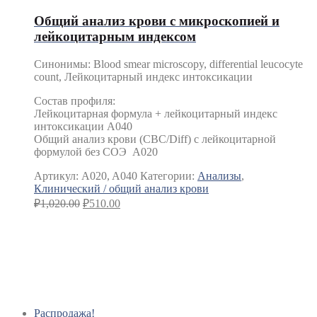
Общий анализ крови с микроскопией и
лейкоцитарным индексом
Синонимы
:
Blood smear microscopy, differential leucocyte
count, Лейкоцитарный индекс интоксикации
Состав профиля:
Лейкоцитарная формула + лейкоцитарный индекс
интоксикации A040
Общий анализ крови (CBC/Diff) с лейкоцитарной
формулой без СОЭ A020
Артикул:
A020, A040
Категории:
Анализы
,
Клинический / общий анализ крови
₽
1,020.00
₽
510.00
Распродажа!