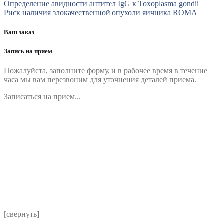
Определение авидности антител IgG к Toxoplasma gondii
Риск наличия злокачественной опухоли яичника ROMA
Ваш заказ
Запись на прием
Пожалуйста, заполните форму, и в рабочее время в течение
часа мы вам перезвоним для уточнения деталей приема.
Записаться на прием...
Номер телефона
*
Выберите клинику
Комментарий
*
Я даю согласие на обработку персональных данных
согласно политики обработки размещенной по адресу
https://instamed.ru/privacy/
[свернуть]