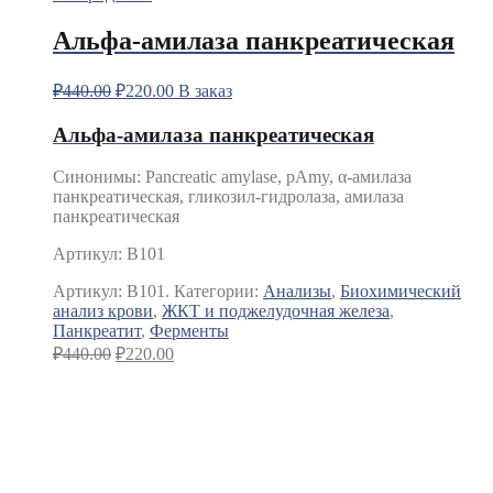
Альфа-амилаза панкреатическая
₽
440.00
₽
220.00
В заказ
Альфа-амилаза панкреатическая
Синонимы
:
Pancreatic amylase, pAmy, α-амилаза
панкреатическая, гликозил-гидролаза, амилаза
панкреатическая
Артикул: B101
Артикул:
B101.
Категории:
Анализы
,
Биохимический
анализ крови
,
ЖКТ и поджелудочная железа
,
Панкреатит
,
Ферменты
₽
440.00
₽
220.00