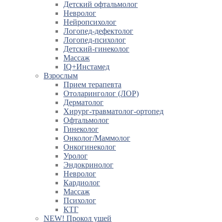
Детский офтальмолог
Невролог
Нейропсихолог
Логопед-дефектолог
Логопед-психолог
Детский-гинеколог
Массаж
IQ+Инстамед
Взрослым
Прием терапевта
Отоларинголог (ЛОР)
Дерматолог
Хирург-травматолог-ортопед
Офтальмолог
Гинеколог
Онколог/Маммолог
Онкогинеколог
Уролог
Эндокринолог
Невролог
Кардиолог
Массаж
Психолог
КТГ
NEW! Прокол ушей