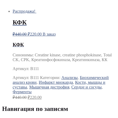
Распродажа!
КФК
₽
440.00
₽
220.00
В заказ
КФК
Синонимы: Creatine kinase, creatine phosphokinase, Total
CK, CPK, Креатинфосфокиназа, Креатинкиназа, КК
Артикул: B111
Артикул:
B111
Категории:
Анализы
,
Биохимический
анализ крови
,
Инфаркт миокарда
,
Кости, мышцы и
суставы
,
Мышечная дистрофия
,
Сердце и сосуды
,
Ферменты
₽
440.00
₽
220.00
Навигация по записям