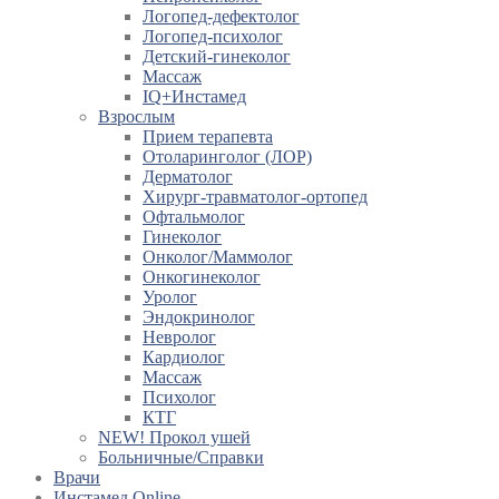
Логопед-дефектолог
Логопед-психолог
Детский-гинеколог
Массаж
IQ+Инстамед
Взрослым
Прием терапевта
Отоларинголог (ЛОР)
Дерматолог
Хирург-травматолог-ортопед
Офтальмолог
Гинеколог
Онколог/Маммолог
Онкогинеколог
Уролог
Эндокринолог
Невролог
Кардиолог
Массаж
Психолог
КТГ
NEW! Прокол ушей
Больничные/Справки
Врачи
Инстамед Online