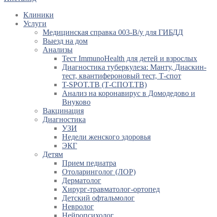
Клиники
Услуги
Медицинская справка 003-В/у для ГИБДД
Выезд на дом
Анализы
Тест ImmunoHealth для детей и взрослых
Диагностика туберкулеза: Манту, Диаскин-
тест, квантифероновый тест, Т-спот
T-SPOT.TB (Т-СПОТ.ТВ)
Анализ на коронавирус в Домодедово и
Внуково
Вакцинация
Диагностика
УЗИ
Недели женского здоровья
ЭКГ
Детям
Прием педиатра
Отоларинголог (ЛОР)
Дерматолог
Хирург-травматолог-ортопед
Детский офтальмолог
Невролог
Нейропсихолог