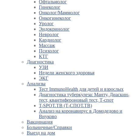
Офтальмолог
Гинеколог
Онколог/Маммолог
Онкогинеколог
Уролог
Эндокринолог
Невролог
Кардиолог
Массаж
Психолог
КТГ
Диагностика
УЗИ
Недели женского здоровья
ЭКГ
Анализы
Тест ImmunoHealth для детей и взрослых
Диагностика туберкулеза: Манту, Диаскин-
тест, квантифероновый тест, Т-спот
T-SPOT.TB (Т-СПОТ.ТВ)
Анализ на коронавирус в Домодедово и
Внуково
Вакцинация
Больничные/Справки
Выезд на дом