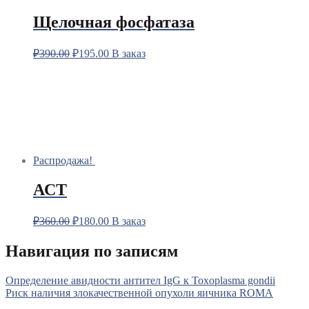
Щелочная фосфатаза
₽
390.00
₽
195.00
В заказ
Распродажа!
АСТ
₽
360.00
₽
180.00
В заказ
Навигация по записям
Определение авидности антител IgG к Toxoplasma gondii
Риск наличия злокачественной опухоли яичника ROMA