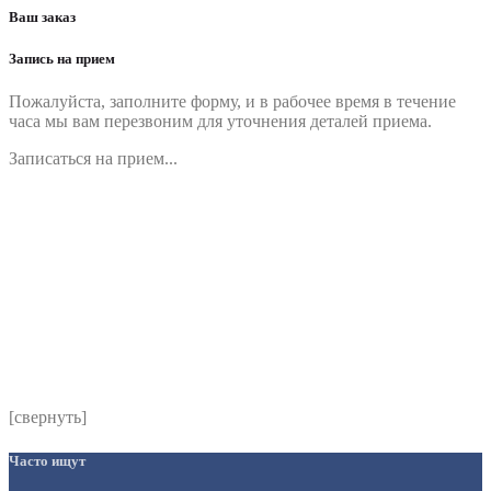
Ваш заказ
Запись на прием
Пожалуйста, заполните форму, и в рабочее время в течение
часа мы вам перезвоним для уточнения деталей приема.
Записаться на прием...
Номер телефона
*
Выберите клинику
Комментарий
*
Я даю согласие на обработку персональных данных
согласно политики обработки размещенной по адресу
https://instamed.ru/privacy/
[свернуть]
Часто ищут