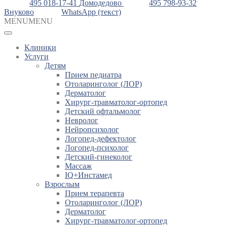
495 018-17-41
Домодедово
495 798-93-32
Внуково
WhatsApp (текст)
MENU
MENU
Клиники
Услуги
Детям
Прием педиатра
Отоларинголог (ЛОР)
Дерматолог
Хирург-травматолог-ортопед
Детский офтальмолог
Невролог
Нейропсихолог
Логопед-дефектолог
Логопед-психолог
Детский-гинеколог
Массаж
IQ+Инстамед
Взрослым
Прием терапевта
Отоларинголог (ЛОР)
Дерматолог
Хирург-травматолог-ортопед