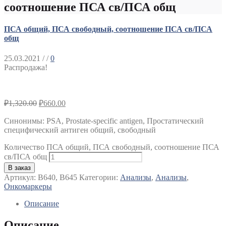
соотношение ПСА св/ПСА общ
ПСА общий, ПСА свободный, соотношение ПСА св/ПСА
общ
25.03.2021
/ /
0
Распродажа!
₽
1,320.00
₽
660.00
Синонимы
:
PSA, Prostate-specific antigen, Простатический
специфический антиген общий, свободный
Количество ПСА общий, ПСА свободный, соотношение ПСА
св/ПСА общ
В заказ
Артикул:
B640, B645
Категории:
Анализы
,
Анализы
,
Онкомаркеры
Описание
Описание