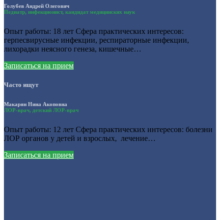
Голубев Андрей Олегович
Педиатр, инфекционист, кандидат медицинских наук
Опыт работы: 18 лет Сфера практических интересов:
герпесвирусные инфекции, респираторные инфекции,
лихорадки неясного генеза, кишечные…
Записаться на прием
Часто ищут
Макарян Нина Акоповна
ЛОР-врач, детский ЛОР-врач
Опыт работы: 12 лет Сфера практических интересов: болезни
ЛОР органов у детей и взрослых, лечение…
Записаться на прием