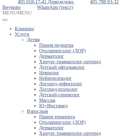
495 018-17-41
Домодедово
495 798-93-32
Внуково
WhatsApp (текст)
MENU
MENU
Клиники
Услуги
Детям
Прием педиатра
Отоларинголог (ЛОР)
Дерматолог
Хирург-травматолог-ортопед
Детский офтальмолог
Невролог
Нейропсихолог
Логопед-дефектолог
Логопед-психолог
Детский-гинеколог
Массаж
IQ+Инстамед
Взрослым
Прием терапевта
Отоларинголог (ЛОР)
Дерматолог
Хирург-травматолог-ортопед