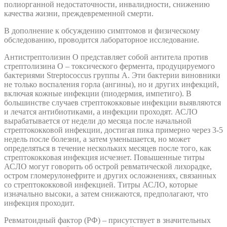
полиорганной недостаточности, инвалидности, снижению
качества жизни, преждевременной смерти.
В дополнение к обсуждению симптомов и физическому
обследованию, проводится лабораторное исследование.
Антистрептолизин О представляет собой антитела против
стрептолизина О – токсического фермента, продуцируемого
бактериями Streptococcus группы А. Эти бактерии виновники
не только воспаления горла (ангины), но и других инфекций,
включая кожные инфекции (пиодермия, импетиго). В
большинстве случаев стрептококковые инфекции выявляются
и лечатся антибиотиками, а инфекции проходят. АСЛО
вырабатывается от недели до месяца после начальной
стрептококковой инфекции, достигая пика примерно через 3-5
недель после болезни, а затем уменьшается, но может
определяться в течение нескольких месяцев после того, как
стрептококковая инфекция исчезнет. Повышенные титры
АСЛО могут говорить об острой ревматической лихорадке,
остром гломерулонефрите и других осложнениях, связанных
со стрептококковой инфекцией. Титры АСЛО, которые
изначально высоки, а затем снижаются, предполагают, что
инфекция проходит.
Ревматоидный фактор (РФ) – присутствует в значительных