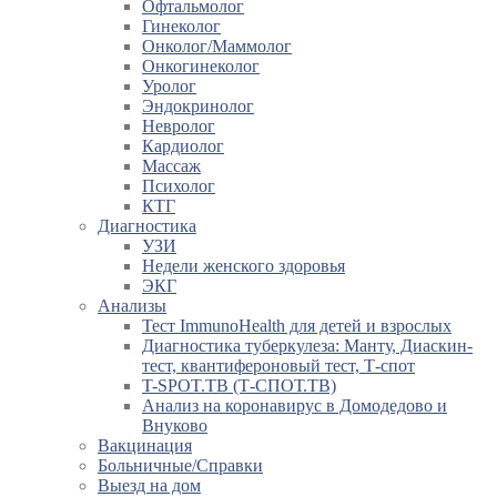
Офтальмолог
Гинеколог
Онколог/Маммолог
Онкогинеколог
Уролог
Эндокринолог
Невролог
Кардиолог
Массаж
Психолог
КТГ
Диагностика
УЗИ
Недели женского здоровья
ЭКГ
Анализы
Тест ImmunoHealth для детей и взрослых
Диагностика туберкулеза: Манту, Диаскин-
тест, квантифероновый тест, Т-спот
T-SPOT.TB (Т-СПОТ.ТВ)
Анализ на коронавирус в Домодедово и
Внуково
Вакцинация
Больничные/Справки
Выезд на дом