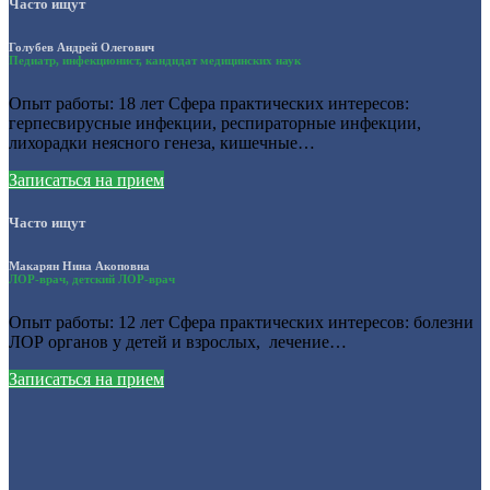
Часто ищут
Голубев Андрей Олегович
Педиатр, инфекционист, кандидат медицинских наук
Опыт работы: 18 лет Сфера практических интересов:
герпесвирусные инфекции, респираторные инфекции,
лихорадки неясного генеза, кишечные…
Записаться на прием
Часто ищут
Макарян Нина Акоповна
ЛОР-врач, детский ЛОР-врач
Опыт работы: 12 лет Сфера практических интересов: болезни
ЛОР органов у детей и взрослых, лечение…
Записаться на прием