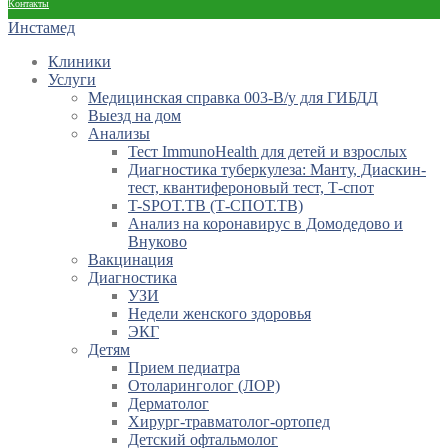
Контакты
Инстамед
Клиники
Услуги
Медицинская справка 003-В/у для ГИБДД
Выезд на дом
Анализы
Тест ImmunoHealth для детей и взрослых
Диагностика туберкулеза: Манту, Диаскин-
тест, квантифероновый тест, Т-спот
T-SPOT.TB (Т-СПОТ.ТВ)
Анализ на коронавирус в Домодедово и
Внуково
Вакцинация
Диагностика
УЗИ
Недели женского здоровья
ЭКГ
Детям
Прием педиатра
Отоларинголог (ЛОР)
Дерматолог
Хирург-травматолог-ортопед
Детский офтальмолог