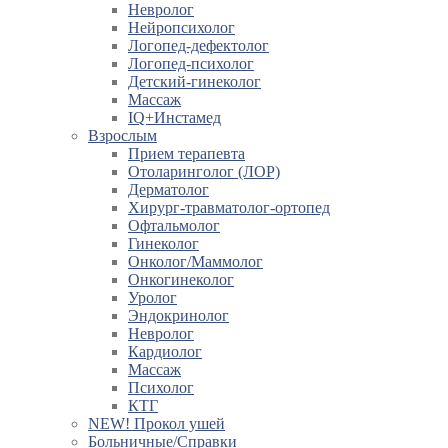
Невролог
Нейропсихолог
Логопед-дефектолог
Логопед-психолог
Детский-гинеколог
Массаж
IQ+Инстамед
Взрослым
Прием терапевта
Отоларинголог (ЛОР)
Дерматолог
Хирург-травматолог-ортопед
Офтальмолог
Гинеколог
Онколог/Маммолог
Онкогинеколог
Уролог
Эндокринолог
Невролог
Кардиолог
Массаж
Психолог
КТГ
NEW! Прокол ушей
Больничные/Справки