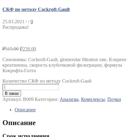
СКФ по методу Cockroft-Gault
25.03.2021
/ /
0
Распродажа!
₽
515.00
₽
258.00
Синонимы
:
Cockroft-Gault, glomerular filtration rate, Клиренс
креатинина, скорость клубочковой фильтрации, формула
Кокрофта-Голта
Количество СКФ по методу Cockroft-Gault
В заказ
Артикул:
B009
Категории:
Анализы
,
Комплексы
,
Почки
Описание
Описание
Срок исполнения