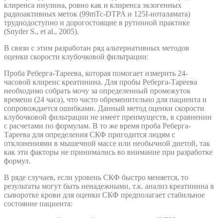
клиренса инулина, ровно как и клиренса экзогенных
радиоактивных меток (99mTc-DTPA и 125I-иоталамата)
труднодоступно и дорогостоящие в рутинной практике
(Snyder S., et al., 2005).
В связи с этим разработан ряд альтернативных методов
оценки скорости клубочковой фильтрации:
Проба Реберга-Тареева, которая помогает измерить 24-
часовой клиренс креатинина. Для пробы Реберга-Тареева
необходимо собрать мочу за определенный промежуток
времени (24 часа), что часто обременительно для пациента и
сопровождается ошибками. Данный метод оценки скорости
клубочковой фильтрации не имеет преимуществ, в сравнении
с расчетами по формулам. В то же время проба Реберга-
Тареева для определения СКФ пригодится людям с
отклонениями в мышечной массе или необычной диетой, так
как эти факторы не принимались во внимание при разработке
формул.
В ряде случаев, если уровень СКФ быстро меняется, то
результаты могут быть ненадежными, т.к. анализ креатинина в
сыворотке крови для оценки СКФ предполагает стабильное
состояние пациента: