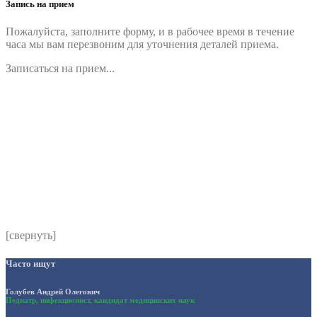
Запись на прием
Пожалуйста, заполните форму, и в рабочее время в течение
часа мы вам перезвоним для уточнения деталей приема.
Записаться на прием...
Номер телефона
*
Выберите клинику
Комментарий
*
Я даю согласие на обработку персональных данных
согласно политики обработки размещенной по адресу
https://instamed.ru/privacy/
[свернуть]
Часто ищут
Голубев Андрей Олегович
Педиатр, инфекционист, кандидат медицинских наук