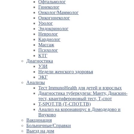
Офтальмолог
Гинеколог
Онколог/Маммолог
Онкогинеколог
Уролог
Эндокринолог
Невролог
Кардиолог
Массаж
Психолог
КТГ
Диагностика
УЗИ
Недели женского здоровья
ЭКГ
Анализы
Тест ImmunoHealth для детей и взрослых
Диагностика туберкулеза: Манту, Диаскин-
тест, квантифероновый тест, Т-спот
T-SPOT.TB (Т-СПОТ.ТВ)
Анализ на коронавирус в Домодедово и
Внуково
Вакцинация
Больничные/Справки
Выезд на дом