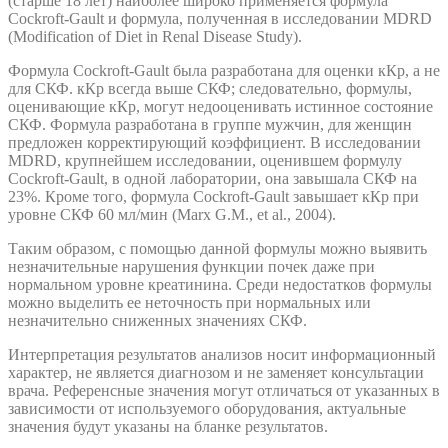
(старше 18 лет) наиболее широко применяется формула
Cockroft-Gault и формула, полученная в исследовании MDRD
(Modification of Diet in Renal Disease Study).
Формула Cockroft-Gault была разработана для оценки кКр, а не
для СКФ. кКр всегда выше СКФ; следовательно, формулы,
оценивающие кКр, могут недооценивать истинное состояние
СКФ. Формула разработана в группе мужчин, для женщин
предложен корректирующий коэффициент. В исследовании
MDRD, крупнейшем исследовании, оценившем формулу
Cockroft-Gault, в одной лаборатории, она завышала СКФ на
23%. Кроме того, формула Cockroft-Gault завышает кКр при
уровне СКФ 60 мл/мин (Marx G.M., et al., 2004).
Таким образом, с помощью данной формулы можно выявить
незначительные нарушения функции почек даже при
нормальном уровне креатинина. Среди недостатков формулы
можно выделить ее неточность при нормальных или
незначительно сниженных значениях СКФ.
Интерпретация результатов анализов носит информационный
характер, не является диагнозом и не заменяет консультации
врача. Референсные значения могут отличаться от указанных в
зависимости от используемого оборудования, актуальные
значения будут указаны на бланке результатов.