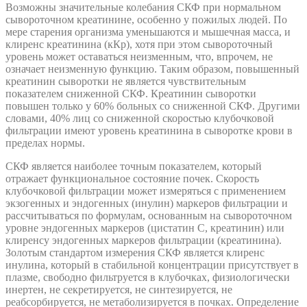
Возможны значительные колебания СКФ при нормальном
сывороточном креатинине, особенно у пожилых людей. По
мере старения организма уменьшаются и мышечная масса, и
клиренс креатинина (кКр), хотя при этом сывороточный
уровень может оставаться неизменным, что, впрочем, не
означает неизменную функцию. Таким образом, повышенный
креатинин сыворотки не является чувствительным
показателем сниженной СКФ. Креатинин сыворотки
повышен только у 60% больных со сниженной СКФ. Другими
словами, 40% лиц со сниженной скоростью клубочковой
фильтрации имеют уровень креатинина в сыворотке крови в
пределах нормы.
СКФ является наиболее точным показателем, который
отражает функциональное состояние почек. Скорость
клубочковой фильтрации может измеряться с применением
экзогенных и эндогенных (инулин) маркеров фильтрации и
рассчитываться по формулам, основанным на сывороточном
уровне эндогенных маркеров (цистатин С, креатинин) или
клиренсу эндогенных маркеров фильтрации (креатинина).
Золотым стандартом измерения СКФ является клиренс
инулина, который в стабильной концентрации присутствует в
плазме, свободно фильтруется в клубочках, физиологически
инертен, не секретируется, не синтезируется, не
реабсорбируется, не метаболизируется в почках. Определение