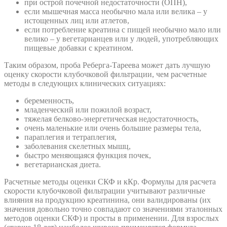
при острой почечной недостаточности (ОПН),
если мышечная масса необычно мала или велика – у
истощенных лиц или атлетов,
если потребление креатина с пищей необычно мало или
велико – у вегетарианцев или у людей, употребляющих
пищевые добавки с креатином.
Таким образом, проба Реберга-Тареева может дать лучшую
оценку скорости клубочковой фильтрации, чем расчетные
методы в следующих клинических ситуациях:
беременность,
младенческий или пожилой возраст,
тяжелая белково-энергетическая недостаточность,
очень маленькие или очень большие размеры тела,
параплегия и тетраплегия,
заболевания скелетных мышц,
быстро меняющаяся функция почек,
вегетарианская диета.
Расчетные методы оценки СКФ и кКр. Формулы для расчета
скорости клубочковой фильтрации учитывают различные
влияния на продукцию креатинина, они валидированы (их
значения довольно точно совпадают со значениями эталонных
методов оценки СКФ) и просты в применении. Для взрослых