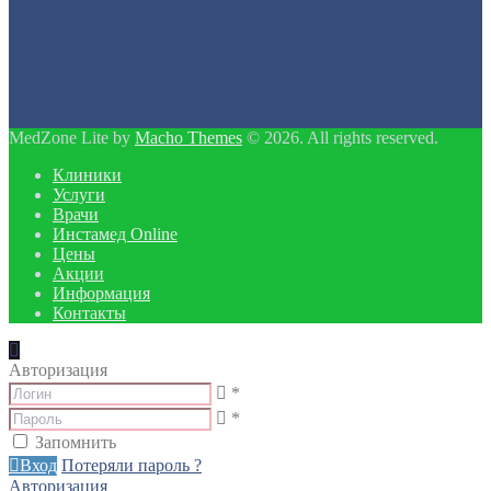
MedZone Lite by
Macho Themes
© 2026. All rights reserved.
Клиники
Услуги
Врачи
Инстамед Online
Цены
Акции
Информация
Контакты
Авторизация
*
*
Запомнить
Вход
Потеряли пароль ?
Авторизация