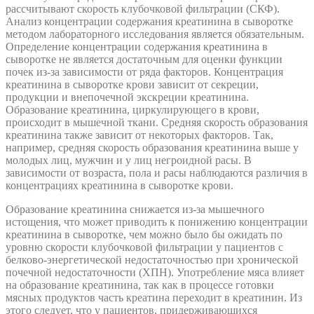
рассчитывают скорость клубочковой фильтрации (СКФ).
Анализ концентрации содержания креатинина в сыворотке
методом лабораторного исследования является обязательным.
Определение концентрации содержания креатинина в
сыворотке не является достаточным для оценки функции
почек из-за зависимости от ряда факторов. Концентрация
креатинина в сыворотке крови зависит от секреции,
продукции и внепочечной экскреции креатинина.
Образование креатинина, циркулирующего в крови,
происходит в мышечной ткани. Средняя скорость образования
креатинина также зависит от некоторых факторов. Так,
например, средняя скорость образования креатинина выше у
молодых лиц, мужчин и у лиц негроидной расы. В
зависимости от возраста, пола и расы наблюдаются различия в
концентрациях креатинина в сыворотке крови.
Образование креатинина снижается из-за мышечного
истощения, что может приводить к понижению концентрации
креатинина в сыворотке, чем можно было бы ожидать по
уровню скорости клубочковой фильтрации у пациентов с
белково-энергетической недостаточностью при хронической
почечной недостаточности (ХПН). Употребление мяса влияет
на образование креатинина, так как в процессе готовки
мясных продуктов часть креатина переходит в креатинин. Из
этого следует, что у пациентов, придерживающихся