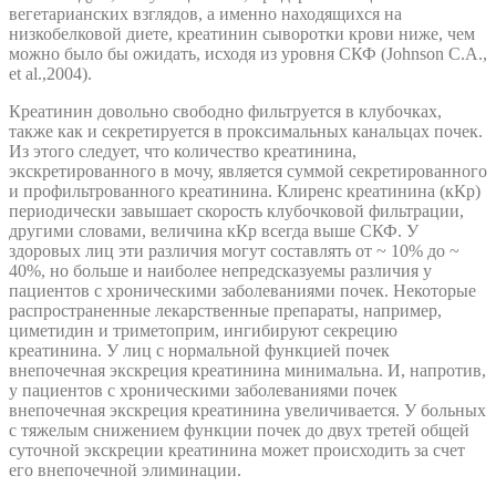
вегетарианских взглядов, а именно находящихся на
низкобелковой диете, креатинин сыворотки крови ниже, чем
можно было бы ожидать, исходя из уровня СКФ (Johnson C.A.,
et al.,2004).
Креатинин довольно свободно фильтруется в клубочках,
также как и секретируется в проксимальных канальцах почек.
Из этого следует, что количество креатинина,
экскретированного в мочу, является суммой секретированного
и профильтрованного креатинина. Клиренс креатинина (кКр)
периодически завышает скорость клубочковой фильтрации,
другими словами, величина кКр всегда выше СКФ. У
здоровых лиц эти различия могут составлять от ~ 10% до ~
40%, но больше и наиболее непредсказуемы различия у
пациентов с хроническими заболеваниями почек. Некоторые
распространенные лекарственные препараты, например,
циметидин и триметоприм, ингибируют секрецию
креатинина. У лиц с нормальной функцией почек
внепочечная экскреция креатинина минимальна. И, напротив,
у пациентов с хроническими заболеваниями почек
внепочечная экскреция креатинина увеличивается. У больных
с тяжелым снижением функции почек до двух третей общей
суточной экскреции креатинина может происходить за счет
его внепочечной элиминации.