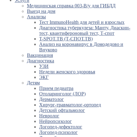
Услуги
Медицинская справка 003-В/у для ГИБДД
Выезд на дом
Анализы
Тест ImmunoHealth для детей и взрослых
Диагностика туберкулеза: Манту, Диаскин-
тест, квантифероновый тест, Т-спот
T-SPOT.TB (Т-СПОТ.ТВ)
Анализ на коронавирус в Домодедово и
Внуково
Вакцинация
Диагностика
УЗИ
Недели женского здоровья
ЭКГ
Детям
Прием педиатра
Отоларинголог (ЛОР)
Дерматолог
Хирург-травматолог-ортопед
Детский офтальмолог
Невролог
Нейропсихолог
Логопед-дефектолог
Логопед-психолог