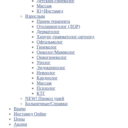
Детский-гинеколог
Массаж
IQ+Инстамед
Взрослым
Прием терапевта
Отоларинголог (ЛОР)
Дерматолог
Хирург-травматолог-ортопед
Офтальмолог
Гинеколог
Онколог/Маммолог
Онкогинеколог
Уролог
Эндокринолог
Невролог
Кардиолог
Массаж
Психолог
КТГ
NEW! Прокол ушей
Больничные/Справки
Врачи
Инстамед Online
Цены
Акции