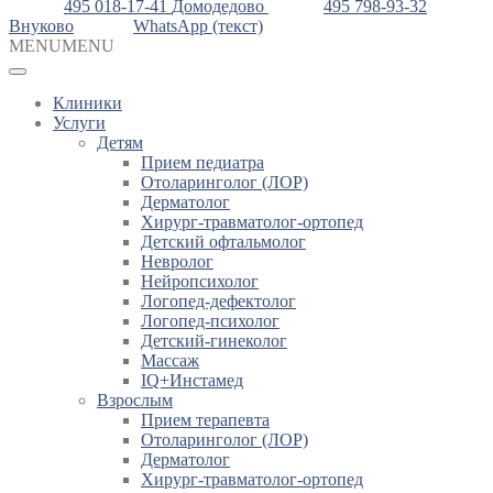
495 018-17-41
Домодедово
495 798-93-32
Внуково
WhatsApp (текст)
MENU
MENU
Клиники
Услуги
Детям
Прием педиатра
Отоларинголог (ЛОР)
Дерматолог
Хирург-травматолог-ортопед
Детский офтальмолог
Невролог
Нейропсихолог
Логопед-дефектолог
Логопед-психолог
Детский-гинеколог
Массаж
IQ+Инстамед
Взрослым
Прием терапевта
Отоларинголог (ЛОР)
Дерматолог
Хирург-травматолог-ортопед