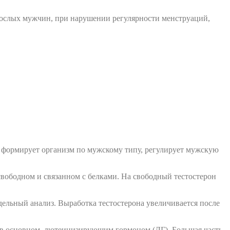
рослых мужчин, при нарушении регулярности менструаций,
 формирует организм по мужскому типу, регулирует мужскую
 свободном и связанном с белками. На свободный тестостерон
дельный анализ. Выработка тестостерона увеличивается после
я, в основном, лютеинизирующим гормоном (ЛГ). Большая часть