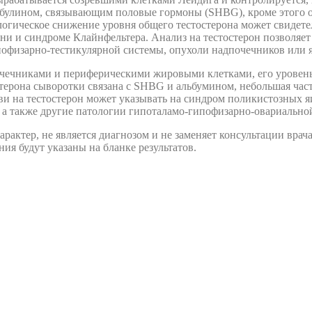
лобулином, связывающим половые гормоны (SHBG), кроме этого о
логическое снижение уровня общего тестостерона может свидете
ни и синдроме Клайнфельтера. Анализ на тестостерон позволяе
офизарно-тестикулярной системы, опухоли надпочечников или я
ечниками и периферическими жировыми клетками, его уровень в
терона сыворотки связана с SHBG и альбумином, небольшая част
и на тестостерон может указывать на синдром поликистозных я
а также другие патологии гипоталамо-гипофизарно-овариально
актер, не является диагнозом и не заменяет консультации врача
ия будут указаны на бланке результатов.