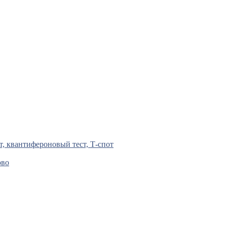
т, квантифероновый тест, Т-спот
ово