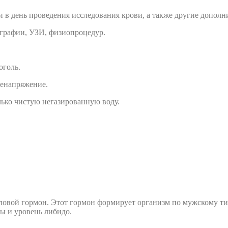
 в день проведения исследования крови, а также другие дополн
ографии, УЗИ, физиопроцедур.
оголь.
енапряжение.
олько чистую негазированную воду.
овой гормон. Этот гормон формирует организм по мужскому тип
сы и уровень либидо.