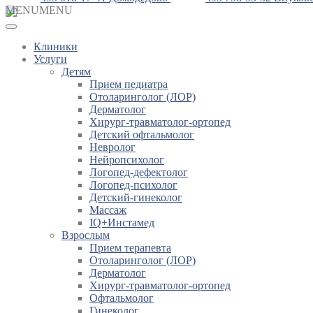
MENU
MENU
Клиники
Услуги
Детям
Прием педиатра
Отоларинголог (ЛОР)
Дерматолог
Хирург-травматолог-ортопед
Детский офтальмолог
Невролог
Нейропсихолог
Логопед-дефектолог
Логопед-психолог
Детский-гинеколог
Массаж
IQ+Инстамед
Взрослым
Прием терапевта
Отоларинголог (ЛОР)
Дерматолог
Хирург-травматолог-ортопед
Офтальмолог
Гинеколог