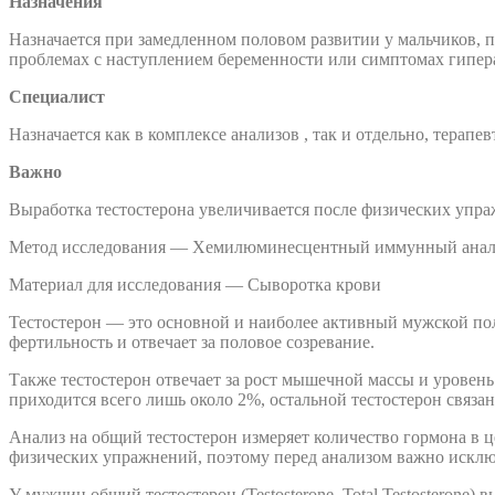
Назначения
Назначается при замедленном половом развитии у мальчиков, 
проблемах с наступлением беременности или симптомах гипе
Специалист
Назначается как в комплексе анализов , так и отдельно, терап
Важно
Выработка тестостерона увеличивается после физических упра
Метод исследования — Хемилюминесцентный иммунный анал
Материал для исследования — Сыворотка крови
Тестостерон — это основной и наиболее активный мужской по
фертильность и отвечает за половое созревание.
Также тестостерон отвечает за рост мышечной массы и уровень
приходится всего лишь около 2%, остальной тестостерон связан
Анализ на общий тестостерон измеряет количество гормона в ц
физических упражнений, поэтому перед анализом важно исклю
У мужчин общий тестостерон (Testosterone, Total Testosteron