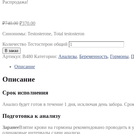
Распродажа!
₽
740.00
₽
370.00
Синонимы
:
Testosterone, Total testosteron
Количество Тестостерон общий
В заказ
Артикул:
B480
Категории:
Анализы
,
Беременность
,
Гормоны
,
П
Описание
Описание
Срок исполнения
Анализ будет готов в течение 1 дня, исключая день забора. Сро
Подготовка к анализу
Заранее
Взятие крови на гормоны рекомендовано проводить в у
одинаковые интервалы сдачи анализа.