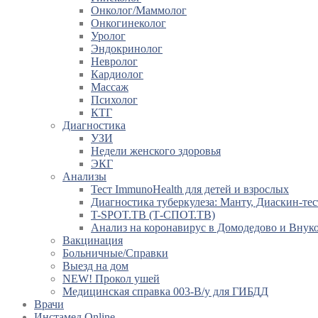
Онколог/Маммолог
Онкогинеколог
Уролог
Эндокринолог
Невролог
Кардиолог
Массаж
Психолог
КТГ
Диагностика
УЗИ
Недели женского здоровья
ЭКГ
Анализы
Тест ImmunoHealth для детей и взрослых
Диагностика туберкулеза: Манту, Диаскин-тес
T-SPOT.TB (Т-СПОТ.ТВ)
Анализ на коронавирус в Домодедово и Внук
Вакцинация
Больничные/Справки
Выезд на дом
NEW! Прокол ушей
Медицинская справка 003-В/у для ГИБДД
Врачи
Инстамед Online