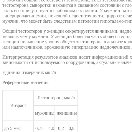
тестостерона сыворотки находится в связанном состоянии с г
часть его присутствует в свободном состоянии. У мужчин пато
гиперпролактинемии, почечной недостаточности, циррозе пече
мужчин, что может быть следствием патологии гипоталамо-гип
Общий тестостерон у женщин секретируется яичниками, надпоч
меньше, чем у мужчин. У женщин большая часть общего тестос
женщин повышение уровня общего тестостерона в анализе кров
или надпочечников, врожденную гиперплазию надпочечников, 
Интерпретация результатов анализов носит информационный хар
зависимости от используемого оборудования, актуальные значен
Единица измерения: мкг/л
Референсные значения:
Тестостерон, мкг/л
Возраст
мужчины
женщины
до 5 мес
0,75 – 4,0
0,2 – 0,8