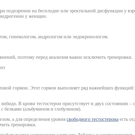
при подозрении на бесплодие или эректильной дисфункции у вз
рандрогении у женщин.
евтом, гинекологом, андрологом или эндокринологом.
жнений, поэтому перед анализом важно исключить тренировки.
из
ловой гормон. Этот гормон выполняет ряд важнейших функций:
 либидо. В крови тестостерон присутствует в двух состояниях –
 с белками (альбумином и глобулином).
елом, а для определения уровня
свободного тестостерона
есть от
чить тренировки.
e) вырабатывается созревшими клетками Лейдига и контролируетс