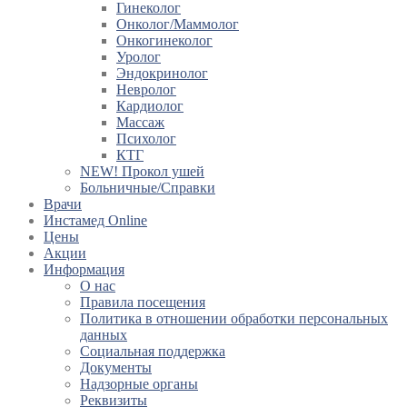
Гинеколог
Онколог/Маммолог
Онкогинеколог
Уролог
Эндокринолог
Невролог
Кардиолог
Массаж
Психолог
КТГ
NEW! Прокол ушей
Больничные/Справки
Врачи
Инстамед Online
Цены
Акции
Информация
О нас
Правила посещения
Политика в отношении обработки персональных
данных
Социальная поддержка
Документы
Надзорные органы
Реквизиты