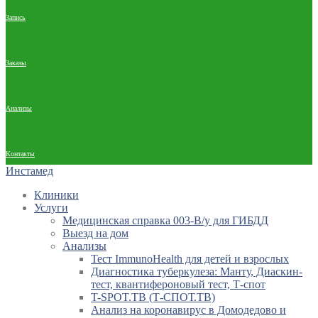
Запись
Заказы
Анализы
Контакты
Инстамед
Клиники
Услуги
Медицинская справка 003-В/у для ГИБДД
Выезд на дом
Анализы
Тест ImmunoHealth для детей и взрослых
Диагностика туберкулеза: Манту, Диаскин-
тест, квантифероновый тест, Т-спот
T-SPOT.TB (Т-СПОТ.ТВ)
Анализ на коронавирус в Домодедово и