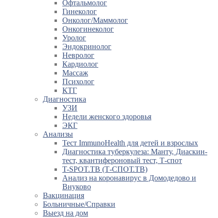
Офтальмолог
Гинеколог
Онколог/Маммолог
Онкогинеколог
Уролог
Эндокринолог
Невролог
Кардиолог
Массаж
Психолог
КТГ
Диагностика
УЗИ
Недели женского здоровья
ЭКГ
Анализы
Тест ImmunoHealth для детей и взрослых
Диагностика туберкулеза: Манту, Диаскин-
тест, квантифероновый тест, Т-спот
T-SPOT.TB (Т-СПОТ.ТВ)
Анализ на коронавирус в Домодедово и
Внуково
Вакцинация
Больничные/Справки
Выезд на дом