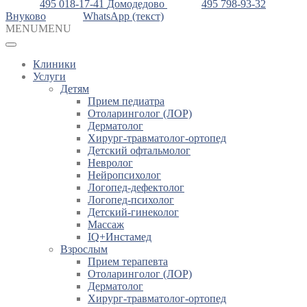
495 018-17-41
Домодедово
495 798-93-32
Внуково
WhatsApp (текст)
MENU
MENU
Клиники
Услуги
Детям
Прием педиатра
Отоларинголог (ЛОР)
Дерматолог
Хирург-травматолог-ортопед
Детский офтальмолог
Невролог
Нейропсихолог
Логопед-дефектолог
Логопед-психолог
Детский-гинеколог
Массаж
IQ+Инстамед
Взрослым
Прием терапевта
Отоларинголог (ЛОР)
Дерматолог
Хирург-травматолог-ортопед