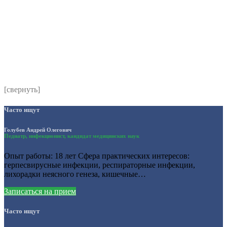
Комментарий
*
Я даю согласие на обработку персональных данных
согласно политики обработки размещенной по адресу
https://instamed.ru/privacy/
[свернуть]
Часто ищут
Голубев Андрей Олегович
Педиатр, инфекционист, кандидат медицинских наук
Опыт работы: 18 лет Сфера практических интересов:
герпесвирусные инфекции, респираторные инфекции,
лихорадки неясного генеза, кишечные…
Записаться на прием
Часто ищут