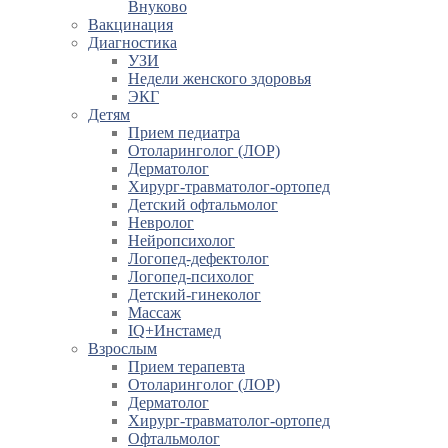
Внуково
Вакцинация
Диагностика
УЗИ
Недели женского здоровья
ЭКГ
Детям
Прием педиатра
Отоларинголог (ЛОР)
Дерматолог
Хирург-травматолог-ортопед
Детский офтальмолог
Невролог
Нейропсихолог
Логопед-дефектолог
Логопед-психолог
Детский-гинеколог
Массаж
IQ+Инстамед
Взрослым
Прием терапевта
Отоларинголог (ЛОР)
Дерматолог
Хирург-травматолог-ортопед
Офтальмолог