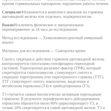
приеме гормональных препаратов, нарушении работы печени.
Специалист
Назначается в комплексе анализов на гормоны
щитовидной железы или отдельно, эндокринологом.
Важно
Исключить физическое и эмоциональное
перенапряжение за 24 часа до исследования.
Метод исследования — Хемилюминесцентный иммунный
анализ
Материал для исследования — Сыворотка крови
Синтез, секреция и действие гормонов щитовидной железы
контролируется гипоталамо-гипофизарно-тиреоидной
системой. Тиреотропин-рилизинг-фактор (ТРФ), который
секретируется гипоталамусом, стимулирует синтез и
секрецию тиреотропина или тиреотропного гормона (ТТГ).
ТТГ стимулирует синтез, накопление, выделение и
метаболизм тироксина (T4) и трийодтиронина (T3).
T3 считается самым биологически активным тиреоидным
гормоном. В результате периферического дейодирования
тироксина образуется около 80% циркулирующего T3, и
только 20% секретируется в самой щитовидной железе. T3 и