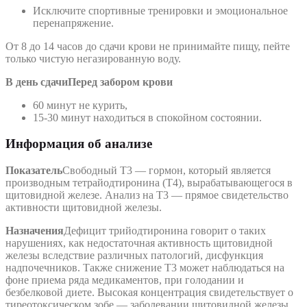
Исключите спортивные тренировки и эмоциональное
перенапряжение.
От 8 до 14 часов до сдачи крови не принимайте пищу, пейте
только чистую негазированную воду.
В день сдачи
Перед забором крови
60 минут не курить,
15-30 минут находиться в спокойном состоянии.
Информация об анализе
Показатель
Свободный Т3 — гормон, который является
производным тетрайодтиронина (Т4), вырабатывающегося в
щитовидной железе. Анализ на Т3 — прямое свидетельство
активности щитовидной железы.
Назначения
Дефицит трийодтиронина говорит о таких
нарушениях, как недостаточная активность щитовидной
железы вследствие различных патологий, дисфункция
надпочечников. Также снижение Т3 может наблюдаться на
фоне приема ряда медикаментов, при голодании и
безбелковой диете. Высокая концентрация свидетельствует о
тиреотоксическом зобе — заболевании щитовидной железы,