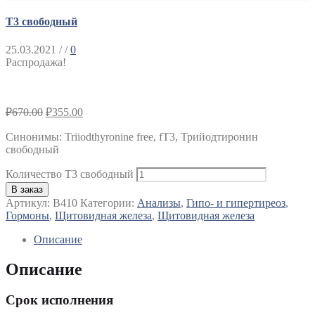
Т3 свободный
25.03.2021
/ /
0
Распродажа!
₽
670.00
₽
355.00
Синонимы
:
Triiodthyronine free, fТ3, Трийодтиронин
свободный
Количество Т3 свободный
В заказ
Артикул:
B410
Категории:
Анализы
,
Гипо- и гипертиреоз
,
Гормоны
,
Щитовидная железа
,
Щитовидная железа
Описание
Описание
Срок исполнения