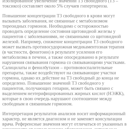
Изолированное увеличение значений T3 свободного (T3 –
токсикоз) составляет около 5% случаев гипертиреоза.
Повышение концентрации T3 свободного в крови могут
вызывать заболевания, не связанные с метаболизмом
тиреоидных гормонов. Необходимо с осторожностью
проводить определение состояния щитовидной железы у
пациентов с заболеваниями, не связанными со щитовидной
железой. Например, снижение концентрации T3 свободного
может вызвать противосудорожная медикаментозная терапия
(в частности, фенитоин) в результате усиления его
метаболизма в печени, а также опосредованно в результате
нарушения связывания гормона со связывающими участками.
Салицилаты и фенилбутазон – противовоспалительные
препараты, также воздействуют на связывающие участки
гормона, однако их действие на T3 свободный до конца не
определено. Повышение значений T3 свободного у
пациентов, получающих гепарин, может быть связано с
выделением неэтерифицированных жирных кислот (НЭЖК),
которые в свою очередь нарушают соотношение между
свободным и связанным гормоном.
Интерпретация результатов анализов носит информационный
характер, не является диагнозом и не заменяет консультации
врача. Референсные значения могут отличаться от указанных в