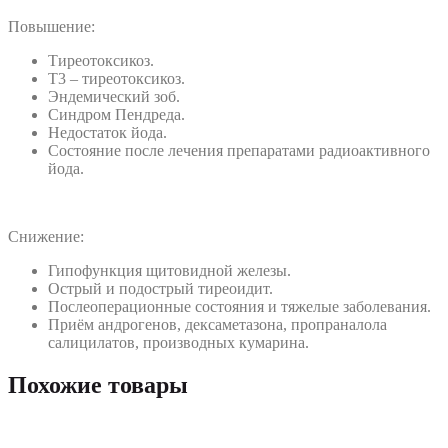
Повышение:
Тиреотоксикоз.
Т3 – тиреотоксикоз.
Эндемический зоб.
Синдром Пендреда.
Недостаток йода.
Состояние после лечения препаратами радиоактивного
йода.
Снижение:
Гипофункция щитовидной железы.
Острый и подострый тиреоидит.
Послеоперационные состояния и тяжелые заболевания.
Приём андрогенов, дексаметазона, пропраналола
салицилатов, производных кумарина.
Похожие товары