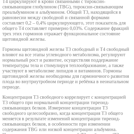
T4 циркулируют в крови связанными с тироксин-
связывающим глобулином (TBG), тироксин-связывающим
преальбумином и альбумином. Общий T3, находящийся в
равновесии между свободной и связанной формами
составляет 0,2 – 0,4% циркулирующего, этот показатель для
общего T4 составляет примерно 0,03%. Содержание фракций
трех этих гормонов отражает функциональное состояние
щитовидной железы.
Гормоны щитовидной железы T3 свободный и T4 свободный
влияют на все этапы углеводного метаболизма, регулируют
нормальный рост и развитие, осуществляя поддержание
температуры тела и стимулируя теплообразование, а также
участвуют в метаболизме липидов и витаминов. Гормоны
щитовидной железы необходимы для гармоничного развития
плода во внутриутробном периоде и ребёнка в неонатальном
периоде.
Концентрация T3 свободного коррелирует с концентрацией
T3 общего при нормальной концентрации тиреоид-
связывающих белков. Измерение концентрации T3
свободного целесообразно, когда концентрация T3 общего
меняется в результате изменений концентрации тиреоид-
связывающих белков, в особенности при изменении
содержания TBG или низкой концентрации альбумина.