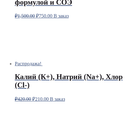
формулой и СОЭ
₽
1,500.00
₽
750.00
В заказ
Распродажа!
Калий (К+), Натрий (Na+), Хлор
(Сl-)
₽
420.00
₽
210.00
В заказ