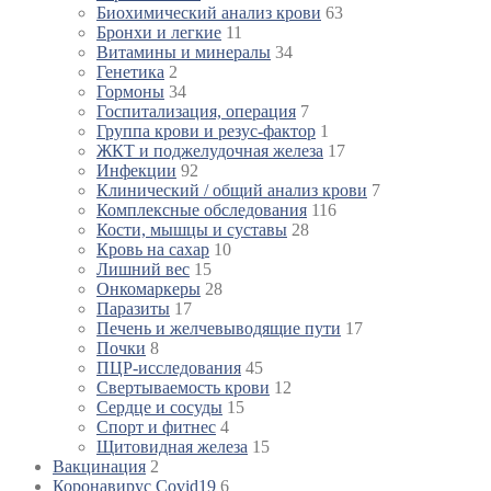
Биохимический анализ крови
63
Бронхи и легкие
11
Витамины и минералы
34
Генетика
2
Гормоны
34
Госпитализация, операция
7
Группа крови и резус-фактор
1
ЖКТ и поджелудочная железа
17
Инфекции
92
Клинический / общий анализ крови
7
Комплексные обследования
116
Кости, мышцы и суставы
28
Кровь на сахар
10
Лишний вес
15
Онкомаркеры
28
Паразиты
17
Печень и желчевыводящие пути
17
Почки
8
ПЦР-исследования
45
Свертываемость крови
12
Сердце и сосуды
15
Спорт и фитнес
4
Щитовидная железа
15
Вакцинация
2
Коронавирус Covid19
6