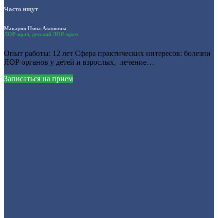
Часто ищут
Макарян Нина Акоповна
ЛОР-врач, детский ЛОР-врач
Опыт работы: 12 лет Сфера практических интересов: болезни
ЛОР органов у детей и взрослых, лечение…
Записаться на прием