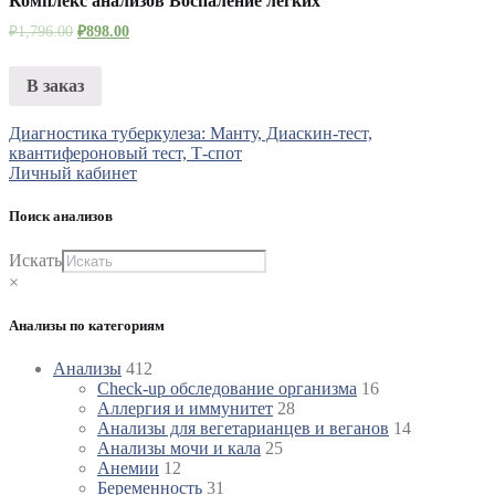
Комплекс анализов Воспаление лёгких
₽
1,796.00
₽
898.00
В заказ
Навигация
Диагностика туберкулеза: Манту, Диаскин-тест,
квантифероновый тест, Т-спот
по
Личный кабинет
записям
Поиск анализов
Искать
×
Анализы по категориям
Анализы
412
Check-up обследование организма
16
Аллергия и иммунитет
28
Анализы для вегетарианцев и веганов
14
Анализы мочи и кала
25
Анемии
12
Беременность
31