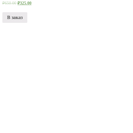
₽
650.00
₽
325.00
В заказ