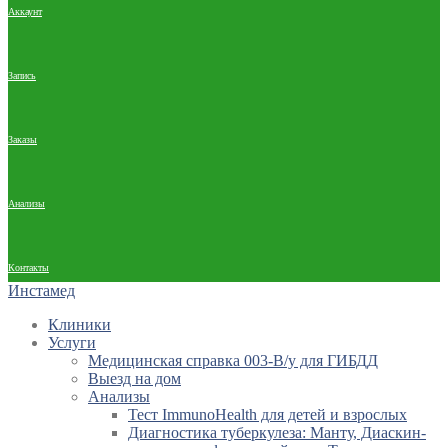
Аккаунт
Запись
Заказы
Анализы
Контакты
Инстамед
Клиники
Услуги
Медицинская справка 003-В/у для ГИБДД
Выезд на дом
Анализы
Тест ImmunoHealth для детей и взрослых
Диагностика туберкулеза: Манту, Диаскин-