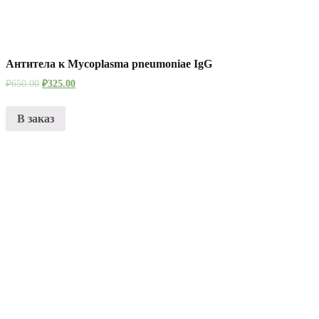
Антитела к Mycoplasma pneumoniae IgG
₽
650.00
₽
325.00
В заказ