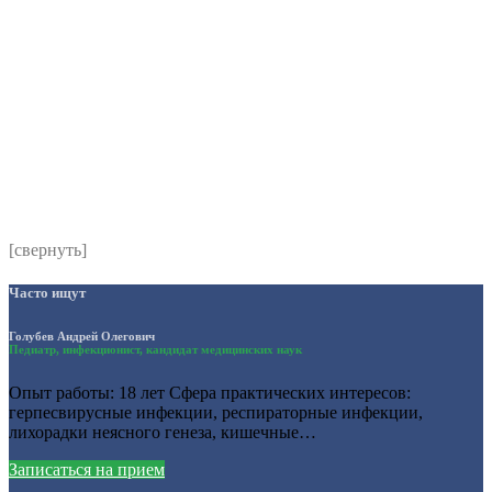
*
Я даю согласие на обработку персональных данных
согласно политики обработки размещенной по адресу
https://instamed.ru/privacy/
[свернуть]
Часто ищут
Голубев Андрей Олегович
Педиатр, инфекционист, кандидат медицинских наук
Опыт работы: 18 лет Сфера практических интересов:
герпесвирусные инфекции, респираторные инфекции,
лихорадки неясного генеза, кишечные…
Записаться на прием