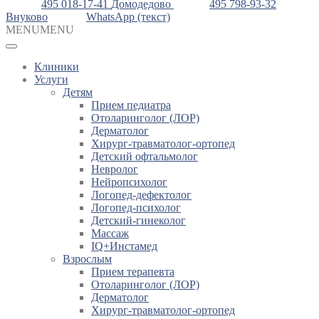
495 018-17-41
Домодедово
495 798-93-32
Внуково
WhatsApp (текст)
MENU
MENU
Клиники
Услуги
Детям
Прием педиатра
Отоларинголог (ЛОР)
Дерматолог
Хирург-травматолог-ортопед
Детский офтальмолог
Невролог
Нейропсихолог
Логопед-дефектолог
Логопед-психолог
Детский-гинеколог
Массаж
IQ+Инстамед
Взрослым
Прием терапевта
Отоларинголог (ЛОР)
Дерматолог
Хирург-травматолог-ортопед