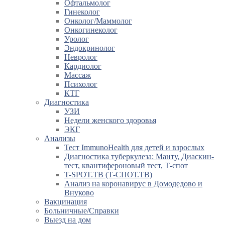
Офтальмолог
Гинеколог
Онколог/Маммолог
Онкогинеколог
Уролог
Эндокринолог
Невролог
Кардиолог
Массаж
Психолог
КТГ
Диагностика
УЗИ
Недели женского здоровья
ЭКГ
Анализы
Тест ImmunoHealth для детей и взрослых
Диагностика туберкулеза: Манту, Диаскин-
тест, квантифероновый тест, Т-спот
T-SPOT.TB (Т-СПОТ.ТВ)
Анализ на коронавирус в Домодедово и
Внуково
Вакцинация
Больничные/Справки
Выезд на дом