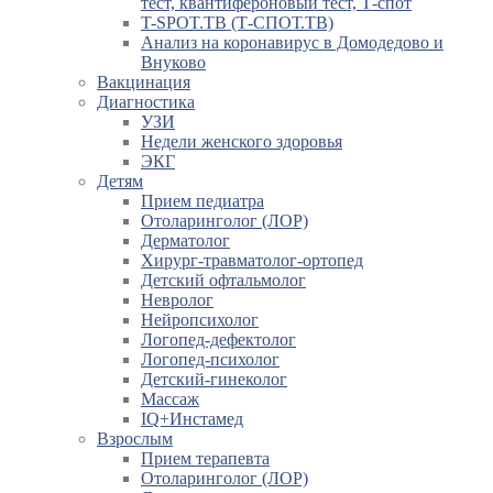
тест, квантифероновый тест, Т-спот
T-SPOT.TB (Т-СПОТ.ТВ)
Анализ на коронавирус в Домодедово и
Внуково
Вакцинация
Диагностика
УЗИ
Недели женского здоровья
ЭКГ
Детям
Прием педиатра
Отоларинголог (ЛОР)
Дерматолог
Хирург-травматолог-ортопед
Детский офтальмолог
Невролог
Нейропсихолог
Логопед-дефектолог
Логопед-психолог
Детский-гинеколог
Массаж
IQ+Инстамед
Взрослым
Прием терапевта
Отоларинголог (ЛОР)