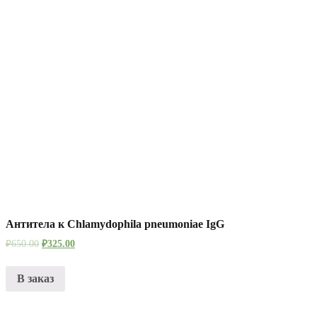
Антитела к Chlamydophila pneumoniae IgG
₽
650.00
₽
325.00
В заказ