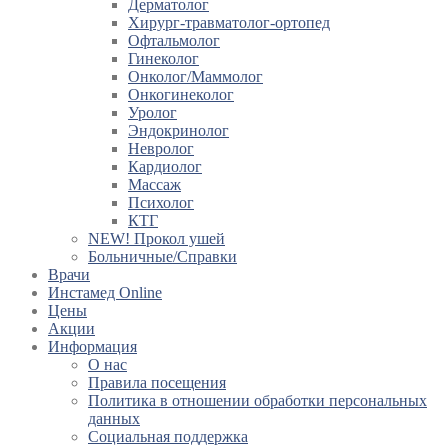
Дерматолог
Хирург-травматолог-ортопед
Офтальмолог
Гинеколог
Онколог/Маммолог
Онкогинеколог
Уролог
Эндокринолог
Невролог
Кардиолог
Массаж
Психолог
КТГ
NEW! Прокол ушей
Больничные/Справки
Врачи
Инстамед Online
Цены
Акции
Информация
О нас
Правила посещения
Политика в отношении обработки персональных
данных
Социальная поддержка