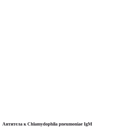
Антитела к Chlamydophila pneumoniae IgM