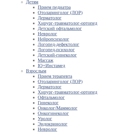
Детям
Прием педиатра
Отоларинголог (ЛОР)
Дерматолог
Хирург-травматолог-ортопед
Детский офтальмолог
Невролог
Нейропсихолог
Логопед-дефектолог
Логопед-психолог
Детский-гинеколог
Массаж
IQ+Инстамед
Взрослым
Прием терапевта
Отоларинголог (ЛОР)
Дерматолог
Хирург-травматолог-ортопед
Офтальмолог
Гинеколог
Онколог/Маммолог
Онкогинеколог
Уролог
Эндокринолог
Невролог