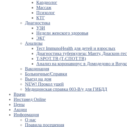
Кардиолог
Массаж
Психолог
КТГ
Диагностика
УЗИ
Недели женского здоровья
ЭКГ
Анализы
Тест ImmunoHealth для детей и взрослых
Диагностика туберкулеза: Манту, Диаскин-тес
T-SPOT.TB (Т-СПОТ.ТВ)
Анализ на коронавирус в Домодедово и Внук
Вакцинация
Больничные/Справки
Выезд на дом
NEW! Прокол ушей
Медицинская справка 003-В/у для ГИБДД
Врачи
Инстамед Online
Цены
Акции
Информация
О нас
Правила посещения