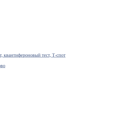
т, квантифероновый тест, Т-спот
ово