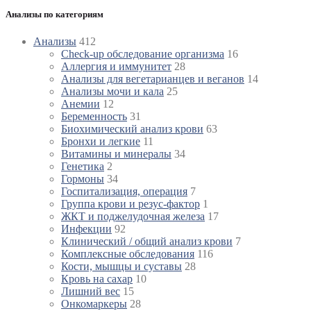
Анализы по категориям
Анализы
412
Check-up обследование организма
16
Аллергия и иммунитет
28
Анализы для вегетарианцев и веганов
14
Анализы мочи и кала
25
Анемии
12
Беременность
31
Биохимический анализ крови
63
Бронхи и легкие
11
Витамины и минералы
34
Генетика
2
Гормоны
34
Госпитализация, операция
7
Группа крови и резус-фактор
1
ЖКТ и поджелудочная железа
17
Инфекции
92
Клинический / общий анализ крови
7
Комплексные обследования
116
Кости, мышцы и суставы
28
Кровь на сахар
10
Лишний вес
15
Онкомаркеры
28