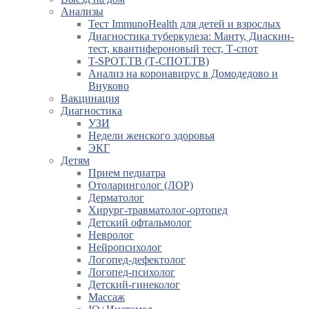
Анализы
Тест ImmunoHealth для детей и взрослых
Диагностика туберкулеза: Манту, Диаскин-
тест, квантифероновый тест, Т-спот
T-SPOT.TB (Т-СПОТ.ТВ)
Анализ на коронавирус в Домодедово и
Внуково
Вакцинация
Диагностика
УЗИ
Недели женского здоровья
ЭКГ
Детям
Прием педиатра
Отоларинголог (ЛОР)
Дерматолог
Хирург-травматолог-ортопед
Детский офтальмолог
Невролог
Нейропсихолог
Логопед-дефектолог
Логопед-психолог
Детский-гинеколог
Массаж