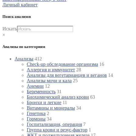
Личный кабинет
Поиск анализов
Искать
×
Анализы по категориям
Анализы
412
Check-up обследование организма
16
Аллергия и иммунитет
28
Анализы для вегетарианцев и веганов
14
Анализы мочи и кала
25
Анемии
12
Беременность
31
Биохимический анализ крови
63
Бронхи и легкие
11
Витамины и минералы
34
Генетика
2
Гормоны
34
Госпитализация, операция
7
Группа крови и резус-фактор
1
ЖКТ и поджелудочная железа
17