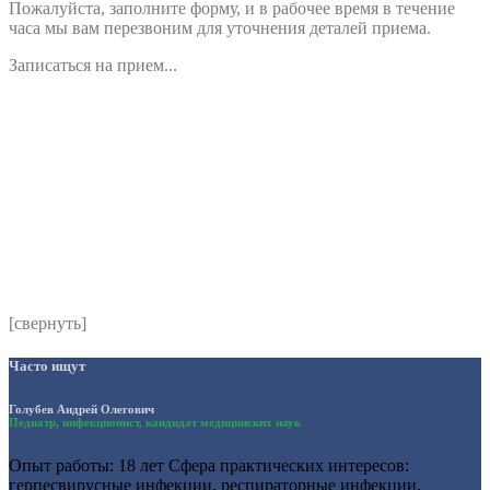
Пожалуйста, заполните форму, и в рабочее время в течение
часа мы вам перезвоним для уточнения деталей приема.
Записаться на прием...
Номер телефона
*
Выберите клинику
Комментарий
*
Я даю согласие на обработку персональных данных
согласно политики обработки размещенной по адресу
https://instamed.ru/privacy/
[свернуть]
Часто ищут
Голубев Андрей Олегович
Педиатр, инфекционист, кандидат медицинских наук
Опыт работы: 18 лет Сфера практических интересов:
герпесвирусные инфекции, респираторные инфекции,