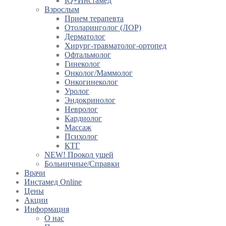
IQ+Инстамед
Взрослым
Прием терапевта
Отоларинголог (ЛОР)
Дерматолог
Хирург-травматолог-ортопед
Офтальмолог
Гинеколог
Онколог/Маммолог
Онкогинеколог
Уролог
Эндокринолог
Невролог
Кардиолог
Массаж
Психолог
КТГ
NEW! Прокол ушей
Больничные/Справки
Врачи
Инстамед Online
Цены
Акции
Информация
О нас