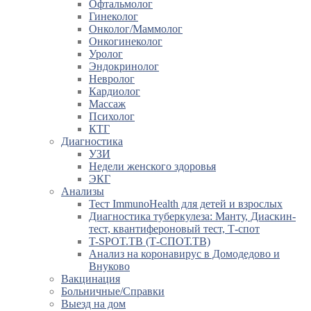
Офтальмолог
Гинеколог
Онколог/Маммолог
Онкогинеколог
Уролог
Эндокринолог
Невролог
Кардиолог
Массаж
Психолог
КТГ
Диагностика
УЗИ
Недели женского здоровья
ЭКГ
Анализы
Тест ImmunoHealth для детей и взрослых
Диагностика туберкулеза: Манту, Диаскин-
тест, квантифероновый тест, Т-спот
T-SPOT.TB (Т-СПОТ.ТВ)
Анализ на коронавирус в Домодедово и
Внуково
Вакцинация
Больничные/Справки
Выезд на дом