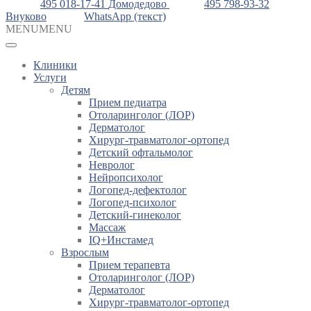
495 018-17-41
Домодедово
495 798-93-32
Внуково
WhatsApp (текст)
MENU
MENU
Клиники
Услуги
Детям
Прием педиатра
Отоларинголог (ЛОР)
Дерматолог
Хирург-травматолог-ортопед
Детский офтальмолог
Невролог
Нейропсихолог
Логопед-дефектолог
Логопед-психолог
Детский-гинеколог
Массаж
IQ+Инстамед
Взрослым
Прием терапевта
Отоларинголог (ЛОР)
Дерматолог
Хирург-травматолог-ортопед