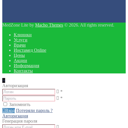
MedZone Lite by
Macho Themes
© 2026. All rights reserved.
Клиники
Услуги
Врачи
Инстамед Online
Цены
Акции
Информация
Контакты
Авторизация
*
*
Запомнить
Вход
Потеряли пароль ?
Авторизация
Генерация пароля