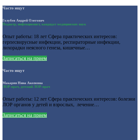
Часто ищут
Голубев Андрей Олегович
Педиатр, инфекционист, кандидат медицинских наук
Опыт работы: 18 лет Сфера практических интересов:
герпесвирусные инфекции, респираторные инфекции,
лихорадки неясного генеза, кишечные…
Записаться на прием
Часто ищут
Макарян Нина Акоповна
ЛОР-врач, детский ЛОР-врач
Опыт работы: 12 лет Сфера практических интересов: болезни
ЛОР органов у детей и взрослых, лечение…
Записаться на прием