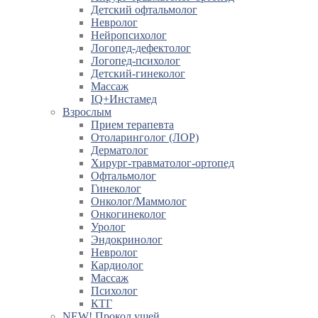
Детский офтальмолог
Невролог
Нейропсихолог
Логопед-дефектолог
Логопед-психолог
Детский-гинеколог
Массаж
IQ+Инстамед
Взрослым
Прием терапевта
Отоларинголог (ЛОР)
Дерматолог
Хирург-травматолог-ортопед
Офтальмолог
Гинеколог
Онколог/Маммолог
Онкогинеколог
Уролог
Эндокринолог
Невролог
Кардиолог
Массаж
Психолог
КТГ
NEW! Прокол ушей