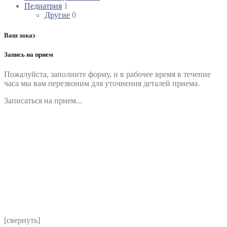
Педиатрия
1
Другие
0
Ваш заказ
Запись на прием
Пожалуйста, заполните форму, и в рабочее время в течение
часа мы вам перезвоним для уточнения деталей приема.
Записаться на прием...
Номер телефона
*
Выберите клинику
Комментарий
*
Я даю согласие на обработку персональных данных
согласно политики обработки размещенной по адресу
https://instamed.ru/privacy/
[свернуть]