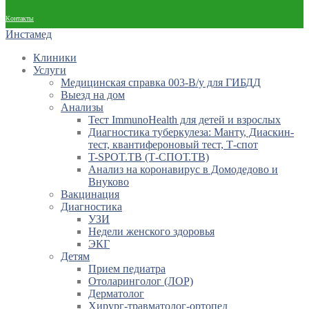
Контакты
Инстамед
Клиники
Услуги
Медицинская справка 003-В/у для ГИБДД
Выезд на дом
Анализы
Тест ImmunoHealth для детей и взрослых
Диагностика туберкулеза: Манту, Диаскин-
тест, квантифероновый тест, Т-спот
T-SPOT.TB (Т-СПОТ.ТВ)
Анализ на коронавирус в Домодедово и
Внуково
Вакцинация
Диагностика
УЗИ
Недели женского здоровья
ЭКГ
Детям
Прием педиатра
Отоларинголог (ЛОР)
Дерматолог
Хирург-травматолог-ортопед