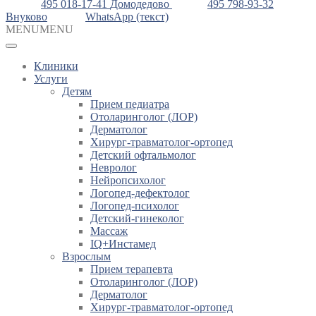
495 018-17-41
Домодедово
495 798-93-32
Внуково
WhatsApp (текст)
MENU
MENU
Клиники
Услуги
Детям
Прием педиатра
Отоларинголог (ЛОР)
Дерматолог
Хирург-травматолог-ортопед
Детский офтальмолог
Невролог
Нейропсихолог
Логопед-дефектолог
Логопед-психолог
Детский-гинеколог
Массаж
IQ+Инстамед
Взрослым
Прием терапевта
Отоларинголог (ЛОР)
Дерматолог
Хирург-травматолог-ортопед