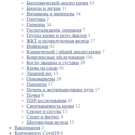
Биохимический анализ крови
63
Бронхи и легкие
11
Витамины и минералы
34
Генетика
2
Гормоны
34
Госпитализация, операция
7
Группа крови и резус-фактор
1
ЖКТ и поджелудочная железа
17
Инфекции
92
Клинический / общий анализ крови
7
Комплексные обследования
116
Кости, мышцы и суставы
28
Кровь на сахар
10
Лишний вес
15
Онкомаркеры
28
Паразиты
17
Печень и желчевыводящие пути
17
Почки
8
ПЦР-исследования
45
Свертываемость крови
12
Сердце и сосуды
15
Спорт и фитнес
4
Щитовидная железа
15
Вакцинация
2
Коронавирус Covid19
6