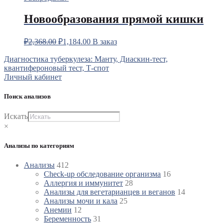
Новообразования прямой кишки
₽
2,368.00
₽
1,184.00
В заказ
Навигация
Диагностика туберкулеза: Манту, Диаскин-тест,
квантифероновый тест, Т-спот
по
Личный кабинет
записям
Поиск анализов
Искать
×
Анализы по категориям
Анализы
412
Check-up обследование организма
16
Аллергия и иммунитет
28
Анализы для вегетарианцев и веганов
14
Анализы мочи и кала
25
Анемии
12
Беременность
31