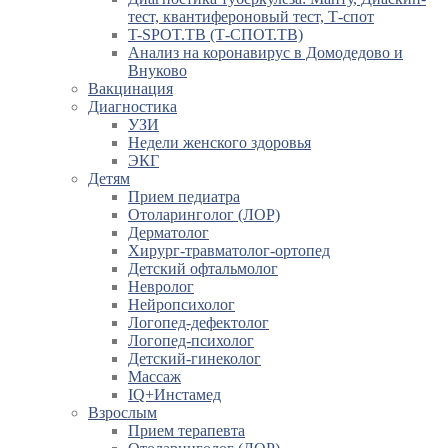
тест, квантифероновый тест, Т-спот
T-SPOT.TB (Т-СПОТ.ТВ)
Анализ на коронавирус в Домодедово и
Внуково
Вакцинация
Диагностика
УЗИ
Недели женского здоровья
ЭКГ
Детям
Прием педиатра
Отоларинголог (ЛОР)
Дерматолог
Хирург-травматолог-ортопед
Детский офтальмолог
Невролог
Нейропсихолог
Логопед-дефектолог
Логопед-психолог
Детский-гинеколог
Массаж
IQ+Инстамед
Взрослым
Прием терапевта