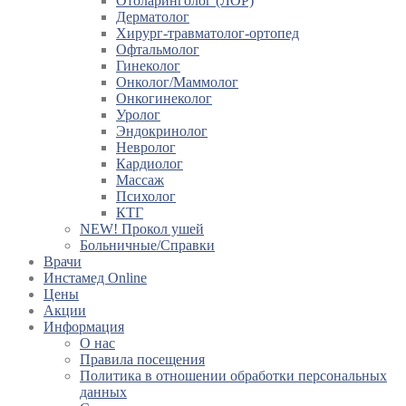
Отоларинголог (ЛОР)
Дерматолог
Хирург-травматолог-ортопед
Офтальмолог
Гинеколог
Онколог/Маммолог
Онкогинеколог
Уролог
Эндокринолог
Невролог
Кардиолог
Массаж
Психолог
КТГ
NEW! Прокол ушей
Больничные/Справки
Врачи
Инстамед Online
Цены
Акции
Информация
О нас
Правила посещения
Политика в отношении обработки персональных
данных