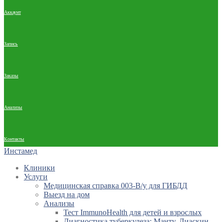
Аккаунт
Запись
Заказы
Анализы
Контакты
Инстамед
Клиники
Услуги
Медицинская справка 003-В/у для ГИБДД
Выезд на дом
Анализы
Тест ImmunoHealth для детей и взрослых
Диагностика туберкулеза: Манту, Диаскин-