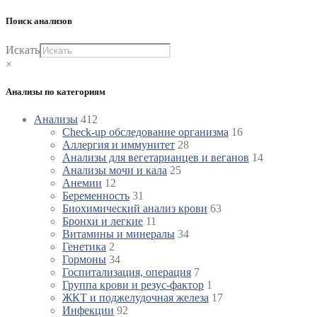
Поиск анализов
Искать
×
Анализы по категориям
Анализы
412
Check-up обследование организма
16
Аллергия и иммунитет
28
Анализы для вегетарианцев и веганов
14
Анализы мочи и кала
25
Анемии
12
Беременность
31
Биохимический анализ крови
63
Бронхи и легкие
11
Витамины и минералы
34
Генетика
2
Гормоны
34
Госпитализация, операция
7
Группа крови и резус-фактор
1
ЖКТ и поджелудочная железа
17
Инфекции
92