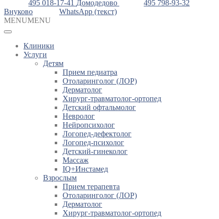
495 018-17-41
Домодедово
495 798-93-32
Внуково
WhatsApp (текст)
MENU
MENU
Клиники
Услуги
Детям
Прием педиатра
Отоларинголог (ЛОР)
Дерматолог
Хирург-травматолог-ортопед
Детский офтальмолог
Невролог
Нейропсихолог
Логопед-дефектолог
Логопед-психолог
Детский-гинеколог
Массаж
IQ+Инстамед
Взрослым
Прием терапевта
Отоларинголог (ЛОР)
Дерматолог
Хирург-травматолог-ортопед