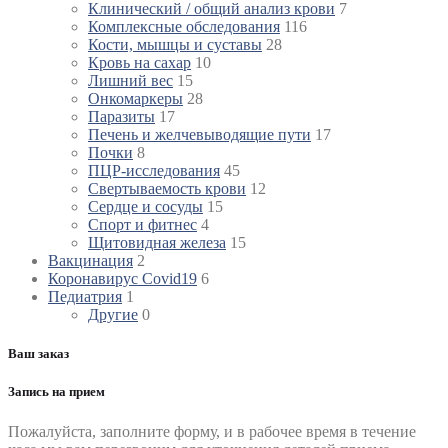
Клинический / общий анализ крови
7
Комплексные обследования
116
Кости, мышцы и суставы
28
Кровь на сахар
10
Лишний вес
15
Онкомаркеры
28
Паразиты
17
Печень и желчевыводящие пути
17
Почки
8
ПЦР-исследования
45
Свертываемость крови
12
Сердце и сосуды
15
Спорт и фитнес
4
Щитовидная железа
15
Вакцинация
2
Коронавирус Covid19
6
Педиатрия
1
Другие
0
Ваш заказ
Запись на прием
Пожалуйста, заполните форму, и в рабочее время в течение