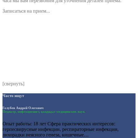
часа мы вам перезвоним для уточнения деталей приема.
Записаться на прием...
Номер телефона
*
Выберите клинику
Комментарий
*
Я даю согласие на обработку персональных данных
согласно политики обработки размещенной по адресу
https://instamed.ru/privacy/
[свернуть]
Часто ищут
Голубев Андрей Олегович
Педиатр, инфекционист, кандидат медицинских наук
Опыт работы: 18 лет Сфера практических интересов:
герпесвирусные инфекции, респираторные инфекции,
лихорадки неясного генеза, кишечные…