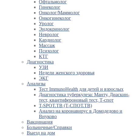
Офтальмолог
Гинеколог
Онколог/Маммолог
Онкогинеколог
Уролог
Эндокринолог
Невролог
Кардиолог
Массаж
Психолог
КТГ
Диагностика
УЗИ
Недели женского здоровья
ЭКГ
Анализы
Тест ImmunoHealth для детей и взрослых
Диагностика туберкулеза: Манту, Диаскин-
тест, квантифероновый тест, Т-спот
T-SPOT.TB (Т-СПОТ.ТВ)
Анализ на коронавирус в Домодедово и
Внуково
Вакцинация
Больничные/Справки
Выезд на дом