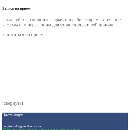
Запись на прием
Пожалуйста, заполните форму, и в рабочее время в течение
часа мы вам перезвоним для уточнения деталей приема.
Записаться на прием...
Номер телефона
*
Выберите клинику
Комментарий
*
Я даю согласие на обработку персональных данных
согласно политики обработки размещенной по адресу
https://instamed.ru/privacy/
[свернуть]
Часто ищут
Голубев Андрей Олегович
Педиатр, инфекционист, кандидат медицинских наук