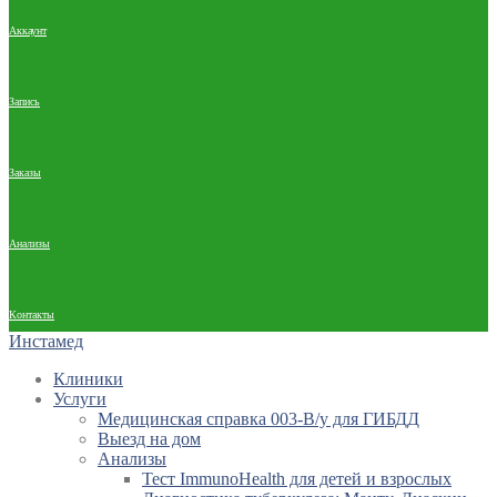
Аккаунт
Запись
Заказы
Анализы
Контакты
Инстамед
Клиники
Услуги
Медицинская справка 003-В/у для ГИБДД
Выезд на дом
Анализы
Тест ImmunoHealth для детей и взрослых