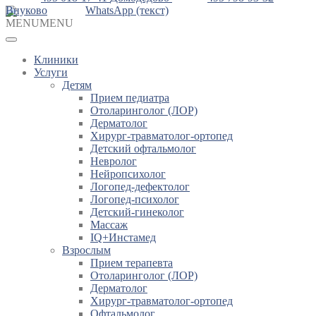
Внуково
WhatsApp (текст)
MENU
MENU
Клиники
Услуги
Детям
Прием педиатра
Отоларинголог (ЛОР)
Дерматолог
Хирург-травматолог-ортопед
Детский офтальмолог
Невролог
Нейропсихолог
Логопед-дефектолог
Логопед-психолог
Детский-гинеколог
Массаж
IQ+Инстамед
Взрослым
Прием терапевта
Отоларинголог (ЛОР)
Дерматолог
Хирург-травматолог-ортопед
Офтальмолог