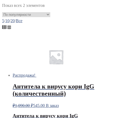
Показ всех 2 элементов
5
/
10
/
20
/
Все
Распродажа!
Антитела к вирусу кори IgG
(количественный)
₽
1,090.00
₽
545.00
В заказ
Антитела к вирусу кори IgG