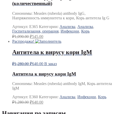
(количественный)
Синонимы
:
Measles (rubeola) antibody IgG,
Напряженность иммунитета к кори, Корь антитела Ig G
Артикул:
E365
Категории:
Анализы
,
Анализы
,
Госпитализация, операция
,
Инфекции
,
Корь
₽
1,090.00
₽
545.00
Распродажа!
Антитела к вирусу кори IgM
₽
1,280.00
₽
640.00
В заказ
Антитела к вирусу кори IgM
Синонимы
:
Measles (rubeola) antibody IgM, Корь антитела
IgM
Артикул:
E360
Категории:
Анализы
,
Инфекции
,
Корь
₽
1,280.00
₽
640.00
Навигация по записям