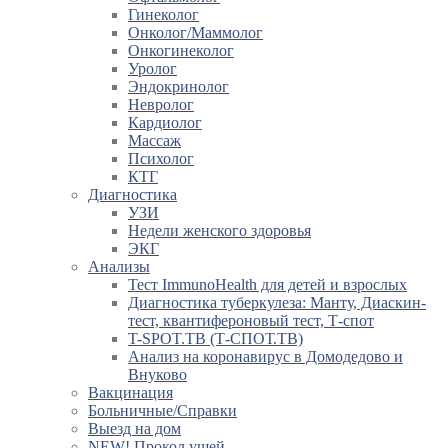
Гинеколог
Онколог/Маммолог
Онкогинеколог
Уролог
Эндокринолог
Невролог
Кардиолог
Массаж
Психолог
КТГ
Диагностика
УЗИ
Недели женского здоровья
ЭКГ
Анализы
Тест ImmunoHealth для детей и взрослых
Диагностика туберкулеза: Манту, Диаскин-
тест, квантифероновый тест, Т-спот
T-SPOT.TB (Т-СПОТ.ТВ)
Анализ на коронавирус в Домодедово и
Внуково
Вакцинация
Больничные/Справки
Выезд на дом
NEW! Прокол ушей