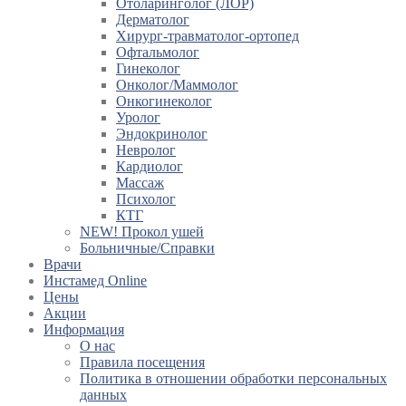
Отоларинголог (ЛОР)
Дерматолог
Хирург-травматолог-ортопед
Офтальмолог
Гинеколог
Онколог/Маммолог
Онкогинеколог
Уролог
Эндокринолог
Невролог
Кардиолог
Массаж
Психолог
КТГ
NEW! Прокол ушей
Больничные/Справки
Врачи
Инстамед Online
Цены
Акции
Информация
О нас
Правила посещения
Политика в отношении обработки персональных
данных