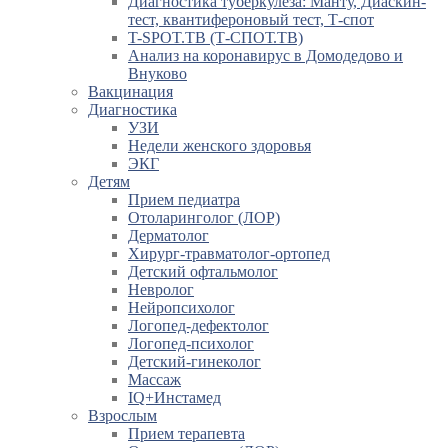
Диагностика туберкулеза: Манту, Диаскин-
тест, квантифероновый тест, Т-спот
T-SPOT.TB (Т-СПОТ.ТВ)
Анализ на коронавирус в Домодедово и
Внуково
Вакцинация
Диагностика
УЗИ
Недели женского здоровья
ЭКГ
Детям
Прием педиатра
Отоларинголог (ЛОР)
Дерматолог
Хирург-травматолог-ортопед
Детский офтальмолог
Невролог
Нейропсихолог
Логопед-дефектолог
Логопед-психолог
Детский-гинеколог
Массаж
IQ+Инстамед
Взрослым
Прием терапевта