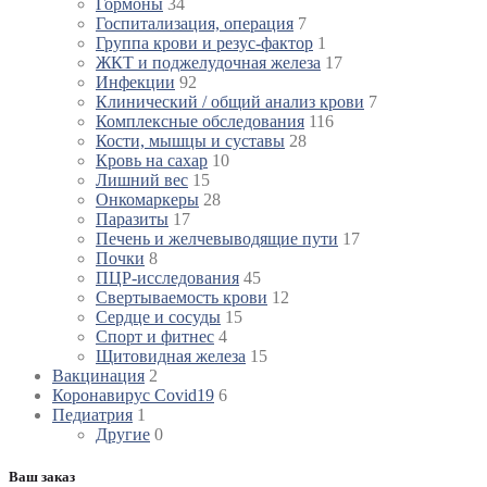
Гормоны
34
Госпитализация, операция
7
Группа крови и резус-фактор
1
ЖКТ и поджелудочная железа
17
Инфекции
92
Клинический / общий анализ крови
7
Комплексные обследования
116
Кости, мышцы и суставы
28
Кровь на сахар
10
Лишний вес
15
Онкомаркеры
28
Паразиты
17
Печень и желчевыводящие пути
17
Почки
8
ПЦР-исследования
45
Свертываемость крови
12
Сердце и сосуды
15
Спорт и фитнес
4
Щитовидная железа
15
Вакцинация
2
Коронавирус Covid19
6
Педиатрия
1
Другие
0
Ваш заказ