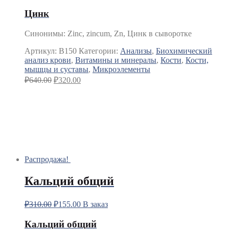
Цинк
Синонимы
:
Zinc, zincum, Zn, Цинк в сыворотке
Артикул:
B150
Категории:
Анализы
,
Биохимический
анализ крови
,
Витамины и минералы
,
Кости
,
Кости,
мышцы и суставы
,
Микроэлементы
₽
640.00
₽
320.00
Распродажа!
Кальций общий
₽
310.00
₽
155.00
В заказ
Кальций общий