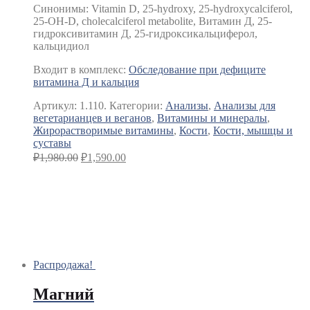
Синонимы
:
Vitamin D, 25-hydroxy, 25-hydroxycalciferol,
25-OH-D, cholecalciferol metabolite, Витамин Д, 25-
гидроксивитамин Д, 25-гидроксикальциферол,
кальцидиол
Входит в комплекс:
Обследование при дефиците
витамина Д и кальция
Артикул:
1.110.
Категории:
Анализы
,
Анализы для
вегетарианцев и веганов
,
Витамины и минералы
,
Жирорастворимые витамины
,
Кости
,
Кости, мышцы и
суставы
₽
1,980.00
₽
1,590.00
Распродажа!
Магний