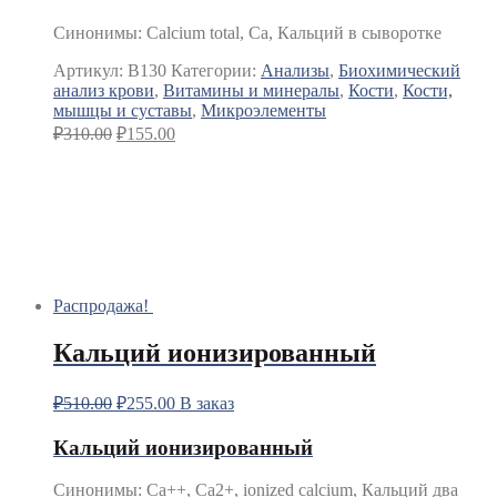
Синонимы
:
Calcium total, Ca, Кальций в сыворотке
Артикул:
B130
Категории:
Анализы
,
Биохимический
анализ крови
,
Витамины и минералы
,
Кости
,
Кости,
мышцы и суставы
,
Микроэлементы
₽
310.00
₽
155.00
Распродажа!
Кальций ионизированный
₽
510.00
₽
255.00
В заказ
Кальций ионизированный
Синонимы
:
Ca++, Ca2+, ionized calcium, Кальций два