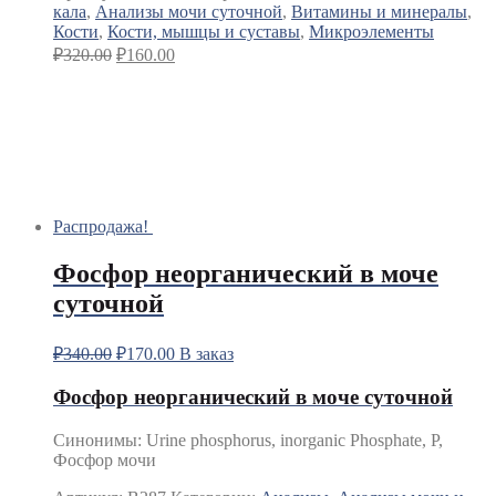
кала
,
Анализы мочи суточной
,
Витамины и минералы
,
Кости
,
Кости, мышцы и суставы
,
Микроэлементы
₽
320.00
₽
160.00
Распродажа!
Фосфор неорганический в моче
суточной
₽
340.00
₽
170.00
В заказ
Фосфор неорганический в моче суточной
Синонимы
:
Urine phosphorus, inorganic Phosphate, P,
Фосфор мочи