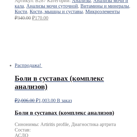
Артикул:
B287
Категории:
Анализы
,
Анализы мочи и
кала
,
Анализы мочи суточной
,
Витамины и минералы
,
Кости
,
Кости, мышцы и суставы
,
Микроэлементы
₽
340.00
₽
170.00
Распродажа!
Боли в суставах (комплекс
анализов)
₽
2,006.00
₽
1,003.00
В заказ
Боли в суставах (комплекс анализов)
Синонимы
:
Artiritis profile, Диагностика артрита
Состав:
АСЛО