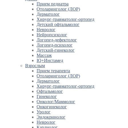
Прием педиатра
Отоларинголог (ЛОР)
Дерматолог
Хирург-травматолог-ортопед
Детский офтальмолог
Невролог
Нейропсихолог
Логопед-дефектолог
Логопед-психолог
Детский-гинеколог
Массаж
IQ+Инстамед
Взрослым
Прием терапевта
Отоларинголог (ЛОР)
Дерматолог
Хирург-травматолог-ортопед
Офтальмолог
Гинеколог
Онколог/Маммолог
Онкогинеколог
Уролог
Эндокринолог
Невролог
Кардиолог