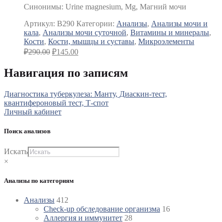
Синонимы
:
Urine magnesium, Mg, Магний мочи
Артикул:
B290
Категории:
Анализы
,
Анализы мочи и
кала
,
Анализы мочи суточной
,
Витамины и минералы
,
Кости
,
Кости, мышцы и суставы
,
Микроэлементы
₽
290.00
₽
145.00
Навигация по записям
Диагностика туберкулеза: Манту, Диаскин-тест,
квантифероновый тест, Т-спот
Личный кабинет
Поиск анализов
Искать
×
Анализы по категориям
Анализы
412
Check-up обследование организма
16
Аллергия и иммунитет
28