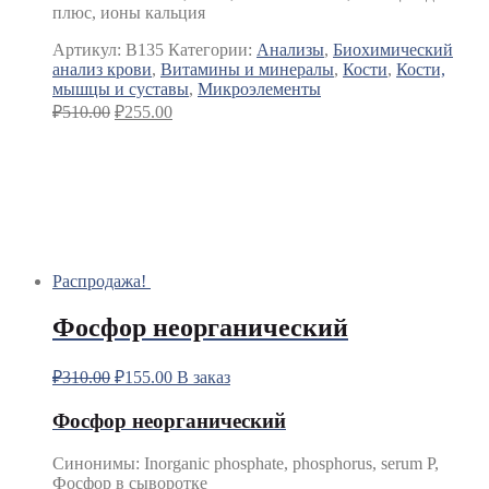
плюс, ионы кальция
Артикул:
B135
Категории:
Анализы
,
Биохимический
анализ крови
,
Витамины и минералы
,
Кости
,
Кости,
мышцы и суставы
,
Микроэлементы
₽
510.00
₽
255.00
Распродажа!
Фосфор неорганический
₽
310.00
₽
155.00
В заказ
Фосфор неорганический
Синонимы
:
Inorganic phosphate, phosphorus, serum P,
Фосфор в сыворотке