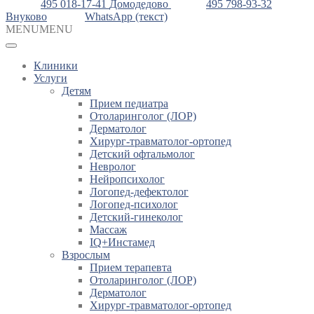
495 018-17-41
Домодедово
495 798-93-32
Внуково
WhatsApp (текст)
MENU
MENU
Клиники
Услуги
Детям
Прием педиатра
Отоларинголог (ЛОР)
Дерматолог
Хирург-травматолог-ортопед
Детский офтальмолог
Невролог
Нейропсихолог
Логопед-дефектолог
Логопед-психолог
Детский-гинеколог
Массаж
IQ+Инстамед
Взрослым
Прием терапевта
Отоларинголог (ЛОР)
Дерматолог
Хирург-травматолог-ортопед