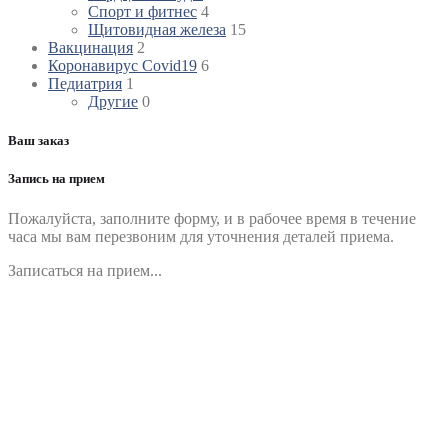
Спорт и фитнес
4
Щитовидная железа
15
Вакцинация
2
Коронавирус Covid19
6
Педиатрия
1
Другие
0
Ваш заказ
Запись на прием
Пожалуйста, заполните форму, и в рабочее время в течение
часа мы вам перезвоним для уточнения деталей приема.
Записаться на прием...
Номер телефона
*
Выберите клинику
Комментарий
*
Я даю согласие на обработку персональных данных
согласно политики обработки размещенной по адресу