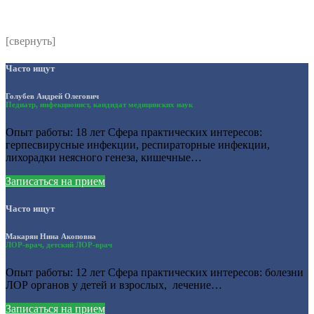
https://instamed.ru/privacy/
[свернуть]
Часто ищут
Голубев Андрей Олегович
Педиатр, инфекционист, кандидат медицинских наук
Опыт работы: 18 лет Сфера практических интересов:
герпесвирусные инфекции, респираторные инфекции,
лихорадки неясного генеза, кишечные…
Записаться на прием
Часто ищут
Макарян Нина Акоповна
ЛОР-врач, детский ЛОР-врач
Опыт работы: 12 лет Сфера практических интересов: болезни
ЛОР органов у детей и взрослых, лечение…
Записаться на прием