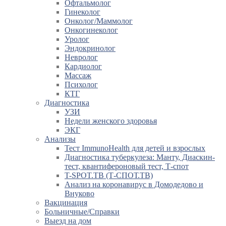
Офтальмолог
Гинеколог
Онколог/Маммолог
Онкогинеколог
Уролог
Эндокринолог
Невролог
Кардиолог
Массаж
Психолог
КТГ
Диагностика
УЗИ
Недели женского здоровья
ЭКГ
Анализы
Тест ImmunoHealth для детей и взрослых
Диагностика туберкулеза: Манту, Диаскин-
тест, квантифероновый тест, Т-спот
T-SPOT.TB (Т-СПОТ.ТВ)
Анализ на коронавирус в Домодедово и
Внуково
Вакцинация
Больничные/Справки
Выезд на дом