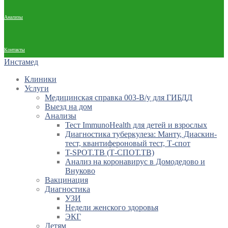
Анализы
Контакты
Инстамед
Клиники
Услуги
Медицинская справка 003-В/у для ГИБДД
Выезд на дом
Анализы
Тест ImmunoHealth для детей и взрослых
Диагностика туберкулеза: Манту, Диаскин-
тест, квантифероновый тест, Т-спот
T-SPOT.TB (Т-СПОТ.ТВ)
Анализ на коронавирус в Домодедово и
Внуково
Вакцинация
Диагностика
УЗИ
Недели женского здоровья
ЭКГ
Детям