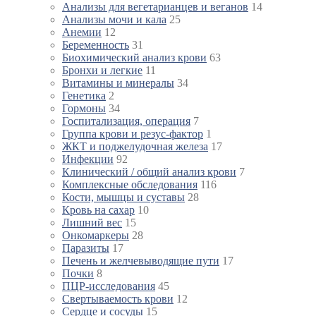
Анализы для вегетарианцев и веганов
14
Анализы мочи и кала
25
Анемии
12
Беременность
31
Биохимический анализ крови
63
Бронхи и легкие
11
Витамины и минералы
34
Генетика
2
Гормоны
34
Госпитализация, операция
7
Группа крови и резус-фактор
1
ЖКТ и поджелудочная железа
17
Инфекции
92
Клинический / общий анализ крови
7
Комплексные обследования
116
Кости, мышцы и суставы
28
Кровь на сахар
10
Лишний вес
15
Онкомаркеры
28
Паразиты
17
Печень и желчевыводящие пути
17
Почки
8
ПЦР-исследования
45
Свертываемость крови
12
Сердце и сосуды
15