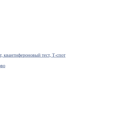
т, квантифероновый тест, Т-спот
ово