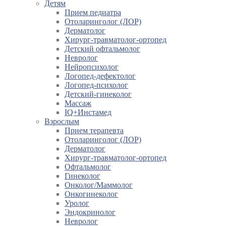
Детям
Прием педиатра
Отоларинголог (ЛОР)
Дерматолог
Хирург-травматолог-ортопед
Детский офтальмолог
Невролог
Нейропсихолог
Логопед-дефектолог
Логопед-психолог
Детский-гинеколог
Массаж
IQ+Инстамед
Взрослым
Прием терапевта
Отоларинголог (ЛОР)
Дерматолог
Хирург-травматолог-ортопед
Офтальмолог
Гинеколог
Онколог/Маммолог
Онкогинеколог
Уролог
Эндокринолог
Невролог