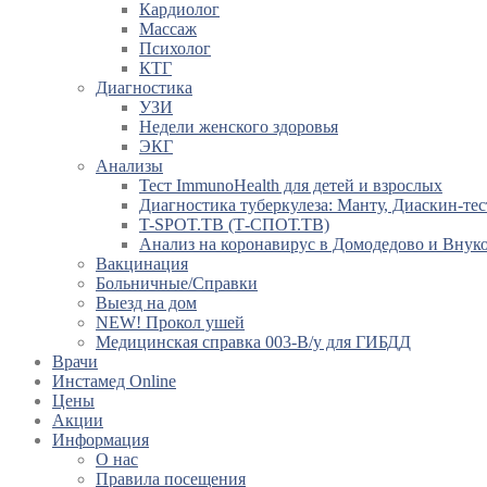
Кардиолог
Массаж
Психолог
КТГ
Диагностика
УЗИ
Недели женского здоровья
ЭКГ
Анализы
Тест ImmunoHealth для детей и взрослых
Диагностика туберкулеза: Манту, Диаскин-тес
T-SPOT.TB (Т-СПОТ.ТВ)
Анализ на коронавирус в Домодедово и Внук
Вакцинация
Больничные/Справки
Выезд на дом
NEW! Прокол ушей
Медицинская справка 003-В/у для ГИБДД
Врачи
Инстамед Online
Цены
Акции
Информация
О нас
Правила посещения