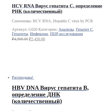
HCV RNA Вирус гепатита С, определение
РНК (количественный)
Синонимы
:
HCV RNA, Hepatitis C virus by PCR
Артикул:
G020
Категории:
Анализы
,
Гепатит C
,
Гепатиты
,
Инфекции
,
ПЦР-исследования
₽
4,900.00
₽
2,450.00
Распродажа!
HBV DNA Вирус гепатита В,
определение ДНК
(количественный)