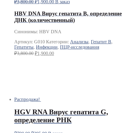
₽
3,800.00
₽
1,900.00
В заказ
HBV DNA Вирус гепатита В, определение
ДНК (количественный)
Синонимы
:
HBV DNA
Артикул:
G010
Категории:
Анализы
,
Гепатит B
,
Гепатиты
,
Инфекции
,
ПЦР-исследования
₽
3,800.00
₽
1,900.00
Распродажа!
HGV RNA Вирус гепатита G,
определение РНК