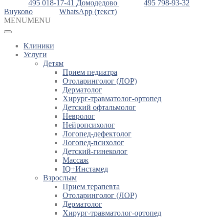
495 018-17-41
Домодедово
495 798-93-32
Внуково
WhatsApp (текст)
MENU
MENU
Клиники
Услуги
Детям
Прием педиатра
Отоларинголог (ЛОР)
Дерматолог
Хирург-травматолог-ортопед
Детский офтальмолог
Невролог
Нейропсихолог
Логопед-дефектолог
Логопед-психолог
Детский-гинеколог
Массаж
IQ+Инстамед
Взрослым
Прием терапевта
Отоларинголог (ЛОР)
Дерматолог
Хирург-травматолог-ортопед