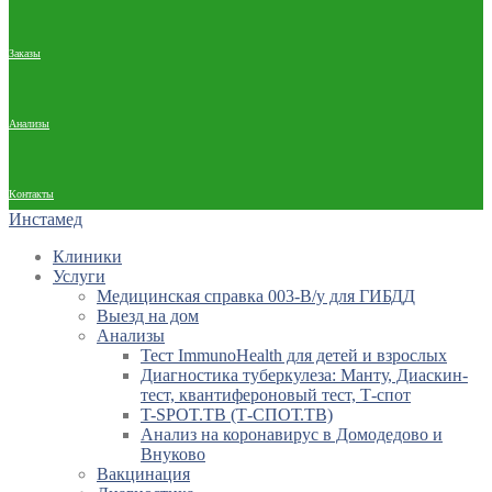
Заказы
Анализы
Контакты
Инстамед
Клиники
Услуги
Медицинская справка 003-В/у для ГИБДД
Выезд на дом
Анализы
Тест ImmunoHealth для детей и взрослых
Диагностика туберкулеза: Манту, Диаскин-
тест, квантифероновый тест, Т-спот
T-SPOT.TB (Т-СПОТ.ТВ)
Анализ на коронавирус в Домодедово и
Внуково
Вакцинация