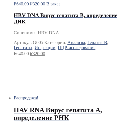
₽
640.00
₽
320.00
В заказ
HBV DNA Вирус гепатита В, определение
ДНК
Синонимы
:
HBV DNA
Артикул:
G005
Категории:
Анализы
,
Гепатит B
,
Гепатиты
,
Инфекции
,
ПЦР-исследования
₽
640.00
₽
320.00
Распродажа!
HAV RNA Вирус гепатита А,
определение РНК