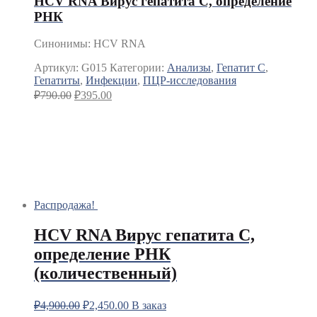
HCV RNA Вирус гепатита С, определение
РНК
Синонимы
:
HCV RNA
Артикул:
G015
Категории:
Анализы
,
Гепатит C
,
Гепатиты
,
Инфекции
,
ПЦР-исследования
₽
790.00
₽
395.00
Распродажа!
HCV RNA Вирус гепатита С,
определение РНК
(количественный)
₽
4,900.00
₽
2,450.00
В заказ