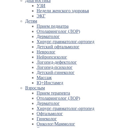
Диагностика
УЗИ
Недели женского здоровья
ЭКГ
Детям
Прием педиатра
Отоларинголог (ЛОР)
Дерматолог
Хирург-травматолог-ортопед
Детский офтальмолог
Невролог
Нейропсихолог
Логопед-дефектолог
Логопед-психолог
Детский-гинеколог
Массаж
IQ+Инстамед
Взрослым
Прием терапевта
Отоларинголог (ЛОР)
Дерматолог
Хирург-травматолог-ортопед
Офтальмолог
Гинеколог
Онколог/Маммолог