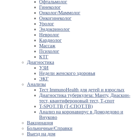
Офтальмолог
Гинеколог
Онколог/Маммолог
Онкогинеколог
Уролог
Эндокринолог
Невролог
Кардиолог
Массаж
Психолог
КТГ
Диагностика
УЗИ
Недели женского здоровья
ЭКГ
Анализы
Тест ImmunoHealth для детей и взрослых
Диагностика туберкулеза: Манту, Диаскин-
тест, квантифероновый тест, Т-спот
T-SPOT.TB (Т-СПОТ.ТВ)
Анализ на коронавирус в Домодедово и
Внуково
Вакцинация
Больничные/Справки
Выезд на дом