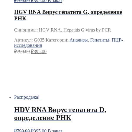
₽
790.00
₽
395.00
В заказ
HGV RNA Вирус гепатита G, определение
РНК
Синонимы
:
HGV RNA, Hepatitis G virus by PCR
Артикул:
G035
Категории:
Анализы
,
Гепатиты
,
ПЦР-
исследования
₽
790.00
₽
395.00
Распродажа!
HDV RNA Вирус гепатита D,
определение РНК
₽
790.00
₽
395.00
В заказ