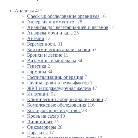
Анализы
412
Check-up обследование организма
16
Аллергия и иммунитет
28
Анализы для вегетарианцев и веганов
14
Анализы мочи и кала
25
Анемии
12
Беременность
31
Биохимический анализ крови
63
Бронхи и легкие
11
Витамины и минералы
34
Генетика
2
Гормоны
34
Госпитализация, операция
7
Группа крови и резус-фактор
1
ЖКТ и поджелудочная железа
17
Инфекции
92
Клинический / общий анализ крови
7
Комплексные обследования
116
Кости, мышцы и суставы
28
Кровь на сахар
10
Лишний вес
15
Онкомаркеры
28
Паразиты
17