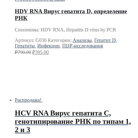
HDV RNA Вирус гепатита D, определение
РНК
Синонимы
:
HDV RNA, Hepatitis D virus by PCR
Артикул:
G030
Категории:
Анализы
,
Гепатит D
,
Гепатиты
,
Инфекции
,
ПЦР-исследования
₽
790.00
₽
395.00
Распродажа!
HCV RNA Вирус гепатита С,
генотипирование РНК по типам 1,
2 и 3