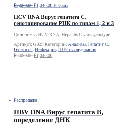
₽
2,080.00
₽
1,040.00
В заказ
HCV RNA Вирус гепатита С,
генотипирование РНК по типам 1, 2 и 3
Синонимы
:
HCV RNA, Hepatitis C virus genotype
Артикул:
G025
Категории:
Анализы
,
Гепатит C
,
Гепатиты
,
Инфекции
,
ПЦР-исследования
₽
2,080.00
₽
1,040.00
Распродажа!
HBV DNA Вирус гепатита В,
определение ДНК