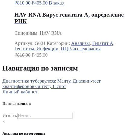
₽
810.00
₽
405.00
В заказ
HAV RNA Вирус гепатита А, определение
РНК
Синонимы
:
HAV RNA
Артикул:
G001
Категории:
Анализы
,
Гепатит A
,
Гепатиты
,
Инфекции
,
ПЦР-исследования
₽
810.00
₽
405.00
Навигация по записям
Диагностика туберкулеза: Манту, Диаскин-тест,
квантифероновый тест, Т-спот
Личный кабинет
Поиск анализов
Искать
×
Анализы по категориям