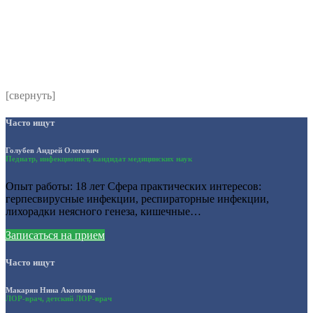
Комментарий
*
Я даю согласие на обработку персональных данных
согласно политики обработки размещенной по адресу
https://instamed.ru/privacy/
[свернуть]
Часто ищут
Голубев Андрей Олегович
Педиатр, инфекционист, кандидат медицинских наук
Опыт работы: 18 лет Сфера практических интересов:
герпесвирусные инфекции, респираторные инфекции,
лихорадки неясного генеза, кишечные…
Записаться на прием
Часто ищут
Макарян Нина Акоповна
ЛОР-врач, детский ЛОР-врач