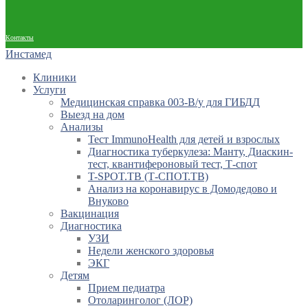
Контакты
Инстамед
Клиники
Услуги
Медицинская справка 003-В/у для ГИБДД
Выезд на дом
Анализы
Тест ImmunoHealth для детей и взрослых
Диагностика туберкулеза: Манту, Диаскин-
тест, квантифероновый тест, Т-спот
T-SPOT.TB (Т-СПОТ.ТВ)
Анализ на коронавирус в Домодедово и
Внуково
Вакцинация
Диагностика
УЗИ
Недели женского здоровья
ЭКГ
Детям
Прием педиатра
Отоларинголог (ЛОР)