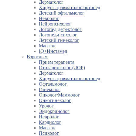
Дерматолог
Хирург-травматолог-ортопед
Детский офтальмолог
Невролог
Нейропсихолог
Логопед-дефектолог
Логопед-психолог
Детский-гинеколог
Массаж
IQ+Инстамед
Взрослым
Прием терапевта
Отоларинголог (ЛОР)
Дерматолог
Хирург-травматолог-ортопед
Офтальмолог
Гинеколог
Онколог/Маммолог
Онкогинеколог
Уролог
Эндокринолог
Невролог
Кардиолог
Массаж
Психолог