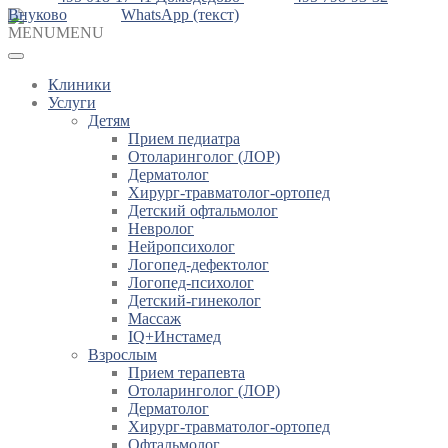
Внуково
WhatsApp (текст)
MENU
MENU
Клиники
Услуги
Детям
Прием педиатра
Отоларинголог (ЛОР)
Дерматолог
Хирург-травматолог-ортопед
Детский офтальмолог
Невролог
Нейропсихолог
Логопед-дефектолог
Логопед-психолог
Детский-гинеколог
Массаж
IQ+Инстамед
Взрослым
Прием терапевта
Отоларинголог (ЛОР)
Дерматолог
Хирург-травматолог-ортопед
Офтальмолог