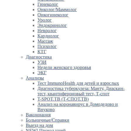
Гинеколог
Онколог/Маммолог
Онкогинеколог
Уролог
Эндокринолог
Невролог
Кардиолог
Массаж
Психолог
КТГ
Диагностика
УЗИ
Недели женского здоровья
ЭКГ
Анализы
Тест ImmunoHealth для детей и взрослых
Диагностика туберкулеза: Манту, Диаскин-
тест, квантифероновый тест, Т-спот
T-SPOT.TB (Т-СПОТ.ТВ)
Анализ на коронавирус в Домодедово и
Внуково
Вакцинация
Больничные/Справки
Выезд на дом
NEW! Прокол ушей