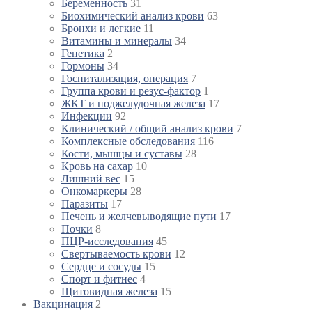
Беременность
31
Биохимический анализ крови
63
Бронхи и легкие
11
Витамины и минералы
34
Генетика
2
Гормоны
34
Госпитализация, операция
7
Группа крови и резус-фактор
1
ЖКТ и поджелудочная железа
17
Инфекции
92
Клинический / общий анализ крови
7
Комплексные обследования
116
Кости, мышцы и суставы
28
Кровь на сахар
10
Лишний вес
15
Онкомаркеры
28
Паразиты
17
Печень и желчевыводящие пути
17
Почки
8
ПЦР-исследования
45
Свертываемость крови
12
Сердце и сосуды
15
Спорт и фитнес
4
Щитовидная железа
15
Вакцинация
2