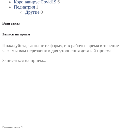
Коронавирус Covid19
6
Педиатрия
1
Другие
0
Ваш заказ
Запись на прием
Пожалуйста, заполните форму, и в рабочее время в течение
часа мы вам перезвоним для уточнения деталей приема.
Записаться на прием...
Номер телефона
*
Выберите клинику
Комментарий
*
Я даю согласие на обработку персональных данных
согласно политики обработки размещенной по адресу
https://instamed.ru/privacy/
[свернуть]