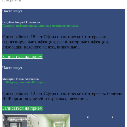
Часто ищут
Голубев Андрей Олегович
Педиатр, инфекционист, кандидат медицинских наук
Опыт работы: 18 лет Сфера практических интересов:
герпесвирусные инфекции, респираторные инфекции,
лихорадки неясного генеза, кишечные…
Записаться на прием
Часто ищут
Макарян Нина Акоповна
ЛОР-врач, детский ЛОР-врач
Опыт работы: 12 лет Сфера практических интересов: болезни
ЛОР органов у детей и взрослых, лечение…
Записаться на прием