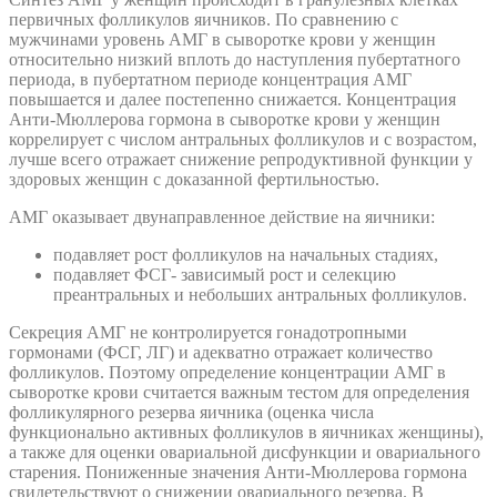
первичных фолликулов яичников. По сравнению с
мужчинами уровень АМГ в сыворотке крови у женщин
относительно низкий вплоть до наступления пубертатного
периода, в пубертатном периоде концентрация АМГ
повышается и далее постепенно снижается. Концентрация
Анти-Мюллерова гормона в сыворотке крови у женщин
коррелирует с числом антральных фолликулов и с возрастом,
лучше всего отражает снижение репродуктивной функции у
здоровых женщин с доказанной фертильностью.
АМГ оказывает двунаправленное действие на яичники:
подавляет рост фолликулов на начальных стадиях,
подавляет ФСГ- зависимый рост и селекцию
преантральных и небольших антральных фолликулов.
Секреция АМГ не контролируется гонадотропными
гормонами (ФСГ, ЛГ) и адекватно отражает количество
фолликулов. Поэтому определение концентрации АМГ в
сыворотке крови считается важным тестом для определения
фолликулярного резерва яичника (оценка числа
функционально активных фолликулов в яичниках женщины),
а также для оценки овариальной дисфункции и овариального
старения. Пониженные значения Анти-Мюллерова гормона
свидетельствуют о снижении овариального резерва. В