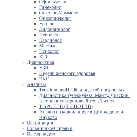
Офтальмолог
Гинеколог
Онколог/Маммолог
Онкогинеколог
Уролог
Эндокринолог
Невролог
Кардиолог
Массаж
Психолог
КТГ
Диагностика
УЗИ
Недели женского здоровья
ЭКГ
Анализы
Тест ImmunoHealth для детей и взрослых
Диагностика туберкулеза: Манту, Диаскин-
тест, квантифероновый тест, Т-спот
T-SPOT.TB (Т-СПОТ.ТВ)
Анализ на коронавирус в Домодедово и
Внуково
Вакцинация
Больничные/Справки
Выезд на дом