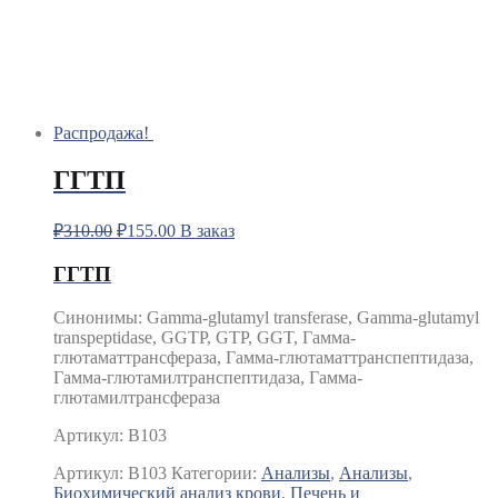
Распродажа!
ГГТП
₽
310.00
₽
155.00
В заказ
ГГТП
Синонимы
:
Gamma-glutamyl transferase, Gamma-glutamyl
transpeptidase, GGTP, GTP, GGT, Гамма-
глютаматтрансфераза, Гамма-глютаматтранспептидаза,
Гамма-глютамилтранспептидаза, Гамма-
глютамилтрансфераза
Артикул: B103
Артикул:
B103
Категории:
Анализы
,
Анализы
,
Биохимический анализ крови
,
Печень и