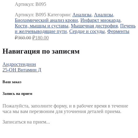
Артикул: B095
Артикул:
B095
Категории:
Анализы
,
Анализы
,
Биохимический анализ крови
,
Инфаркт миокарда
,
Кости, мышцы и суставы
,
Мышечная дистрофия
,
Печень
и желчевыводящие пути
,
Сердце и сосуды
,
Ферменты
₽
360.00
₽
180.00
Навигация по записям
Андростендион
25-ОН Витамин Д
Ваш заказ
Запись на прием
Пожалуйста, заполните форму, и в рабочее время в течение
часа мы вам перезвоним для уточнения деталей приема.
Записаться на прием...
Номер телефона
*