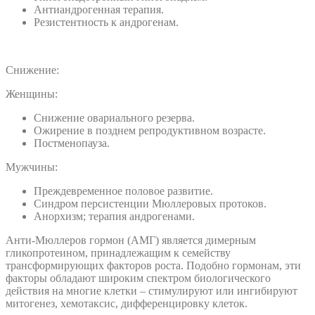
Антиандрогенная терапия.
Резистентность к андрогенам.
Снижение:
Женщины:
Снижение овариального резерва.
Ожирение в позднем репродуктивном возрасте.
Постменопауза.
Мужчины:
Преждевременное половое развитие.
Синдром персистенции Мюллеровых протоков.
Анорхизм; терапия андрогенами.
Анти-Мюллеров гормон (АМГ) является димерным
гликопротеином, принадлежащим к семейству
трансформирующих факторов роста. Подобно гормонам, эти
факторы обладают широким спектром биологического
действия на многие клетки – стимулируют или ингибируют
митогенез, хемотаксис, дифференцировку клеток.