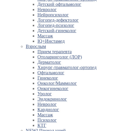
Детский офтальмолог
Невролог
Нейропсихолог
Логопед-дефектолог
Логопед-психолог
Детский-гинеколог
Массаж
IQ+Инстамед
Взрослым
Прием терапевта
Отоларинголог (ЛОР)
Дерматолог
Хирург-травматолог-ортопед
Офтальмолог
Гинеколог
Онколог/Маммолог
Онкогинеколог
Уролог
Эндокринолог
Невролог
Кардиолог
Массаж
Психолог
КТГ
NEW! Прокол ушей