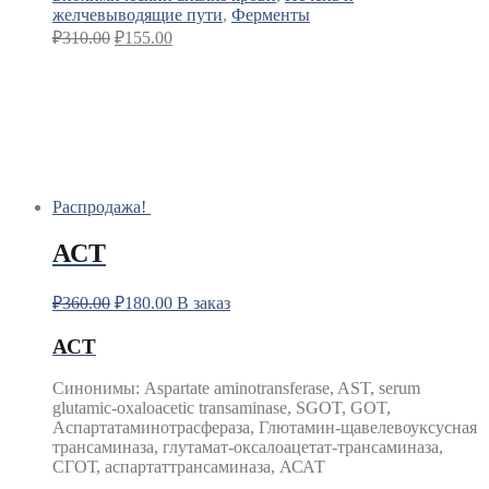
желчевыводящие пути
,
Ферменты
₽
310.00
₽
155.00
Распродажа!
АСТ
₽
360.00
₽
180.00
В заказ
АСТ
Синонимы
:
Aspartate aminotransferase, AST, serum
glutamic-oxaloacetic transaminase, SGOT, GOT,
Аспартатаминотрасфераза, Глютамин-щавелевоуксусная
трансаминаза, глутамат-оксалоацетат-трансаминаза,
СГОТ, аспартаттрансаминаза, АСАТ