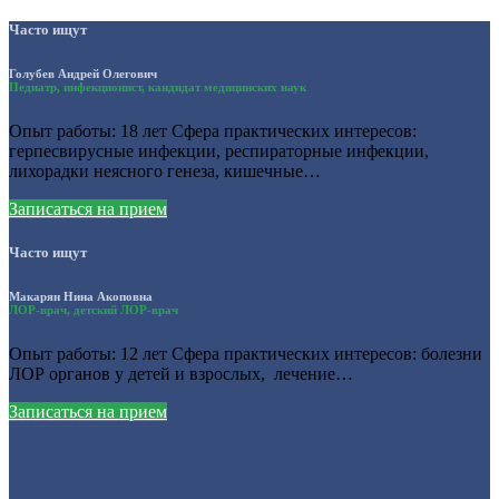
Часто ищут
Голубев Андрей Олегович
Педиатр, инфекционист, кандидат медицинских наук
Опыт работы: 18 лет Сфера практических интересов:
герпесвирусные инфекции, респираторные инфекции,
лихорадки неясного генеза, кишечные…
Записаться на прием
Часто ищут
Макарян Нина Акоповна
ЛОР-врач, детский ЛОР-врач
Опыт работы: 12 лет Сфера практических интересов: болезни
ЛОР органов у детей и взрослых, лечение…
Записаться на прием