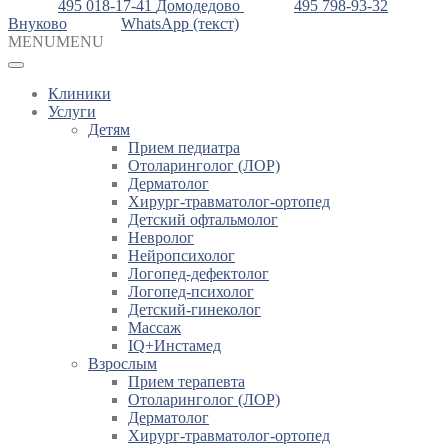
495 018-17-41
Домодедово
495 798-93-32
Внуково
WhatsApp (текст)
MENU
MENU
Клиники
Услуги
Детям
Прием педиатра
Отоларинголог (ЛОР)
Дерматолог
Хирург-травматолог-ортопед
Детский офтальмолог
Невролог
Нейропсихолог
Логопед-дефектолог
Логопед-психолог
Детский-гинеколог
Массаж
IQ+Инстамед
Взрослым
Прием терапевта
Отоларинголог (ЛОР)
Дерматолог
Хирург-травматолог-ортопед