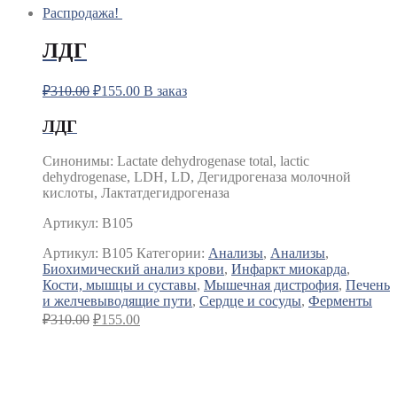
Распродажа!
ЛДГ
₽
310.00
₽
155.00
В заказ
ЛДГ
Синонимы: Lactate dehydrogenase total, lactic
dehydrogenase, LDH, LD, Дегидрогеназа молочной
кислоты, Лактатдегидрогеназа
Артикул: B105
Артикул:
B105
Категории:
Анализы
,
Анализы
,
Биохимический анализ крови
,
Инфаркт миокарда
,
Кости, мышцы и суставы
,
Мышечная дистрофия
,
Печень
и желчевыводящие пути
,
Сердце и сосуды
,
Ферменты
₽
310.00
₽
155.00