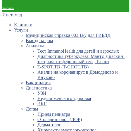
Контакты
Инстамед
Клиники
Услуги
Медицинская справка 003-В/у для ГИБДД
Выезд на дом
Анализы
Тест ImmunoHealth для детей и взрослых
Диагностика туберкулеза: Манту, Диаскин-
тест, квантифероновый тест, Т-спот
T-SPOT.TB (Т-СПОТ.ТВ)
Анализ на коронавирус в Домодедово и
Внуково
Вакцинация
Диагностика
УЗИ
Недели женского здоровья
ЭКГ
Детям
Прием педиатра
Отоларинголог (ЛОР)
Дерматолог
Хирург-травматолог-ортопед