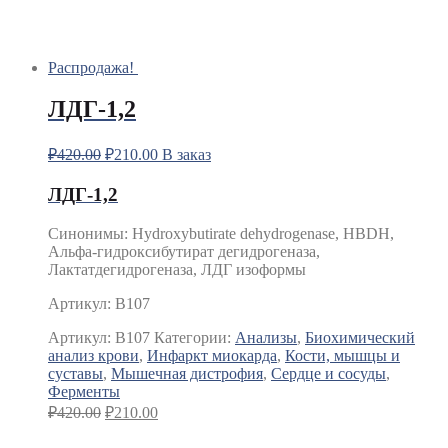
Распродажа!
ЛДГ-1,2
₽
420.00
₽
210.00
В заказ
ЛДГ-1,2
Синонимы: Hydroxybutirate dehydrogenase, HBDH,
Альфа-гидроксибутират дегидрогеназа,
Лактатдегидрогеназа, ЛДГ изоформы
Артикул: B107
Артикул:
B107
Категории:
Анализы
,
Биохимический
анализ крови
,
Инфаркт миокарда
,
Кости, мышцы и
суставы
,
Мышечная дистрофия
,
Сердце и сосуды
,
Ферменты
₽
420.00
₽
210.00