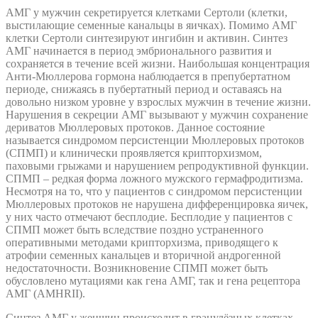
АМГ у мужчин секретируется клетками Сертоли (клетки,
выстилающие семенные канальцы в яичках). Помимо АМГ
клетки Сертоли синтезируют ингибин и активин. Синтез
АМГ начинается в период эмбрионального развития и
сохраняется в течение всей жизни. Наибольшая концентрация
Анти-Мюллерова гормона наблюдается в препубертатном
периоде, снижаясь в пубертатный период и оставаясь на
довольно низком уровне у взрослых мужчин в течение жизни.
Нарушения в секреции АМГ вызывают у мужчин сохранение
дериватов Мюллеровых протоков. Данное состояние
называется синдромом персистенции Мюллеровых протоков
(СПМП) и клинически проявляется крипторхизмом,
паховыми грыжами и нарушением репродуктивной функции.
СПМП – редкая форма ложного мужского гермафродитизма.
Несмотря на то, что у пациентов с синдромом персистенции
Мюллеровых протоков не нарушена дифференцировка яичек,
у них часто отмечают бесплодие. Бесплодие у пациентов с
СПМП может быть вследствие поздно устраненного
оперативными методами крипторхизма, приводящего к
атрофии семенных канальцев и вторичной андрогенной
недостаточности. Возникновение СПМП может быть
обусловлено мутациями как гена АМГ, так и гена рецептора
АМГ (AMHRII).
Синтез АМГ у женщин происходит в гранулёзных клетках