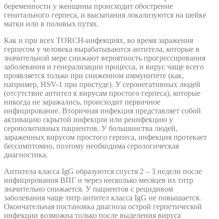
беременности у женщины происходит обострение
генитального герпеса, и высыпания локализуются на шейке
матки или в половых путях.
Как и при всех TORCH-инфекциях, во время заражения
герпесом у человека вырабатываются антитела, которые в
значительной мере снижают вероятность прогрессирования
заболевания и генерализации процесса, и вирус чаще всего
проявляется только при сниженном иммунитете (как,
например, HSV-1 при простуде). У серонегативных людей
(отсутствие антител к вирусам простого герпеса), которые
никогда не заражались, происходит первичное
инфицирование. Вторичная инфекция представляет собой
активацию скрытой инфекции или реинфекцию у
серопозитивных пациентов. У большинства людей,
зараженных вирусом простого герпеса, инфекция протекает
бессимптомно, поэтому необходима серологическая
диагностика.
Антитела класса IgG образуются спустя 2 – 3 недели после
инфицирования ВПГ и через несколько месяцев их титр
значительно снижается. У пациентов с рецидивом
заболевания чаще титр антител класса IgG не повышается.
Окончательная постановка диагноза острой герпетической
инфекции возможна только после выделения вируса