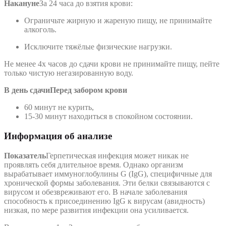
Накануне
За 24 часа до взятия крови:
Ограничьте жирную и жареную пищу, не принимайте
алкоголь.
Исключите тяжёлые физические нагрузки.
Не менее 4х часов до сдачи крови не принимайте пищу, пейте
только чистую негазированную воду.
В день сдачи
Перед забором крови
60 минут не курить,
15-30 минут находиться в спокойном состоянии.
Информация об анализе
Показатель
Герпетическая инфекция может никак не
проявлять себя длительное время. Однако организм
вырабатывает иммуноглобулины G (IgG), специфичные для
хронической формы заболевания. Эти белки связываются с
вирусом и обезвреживают его. В начале заболевания
способность к присоединению IgG к вирусам (авидность)
низкая, по мере развития инфекции она усиливается.