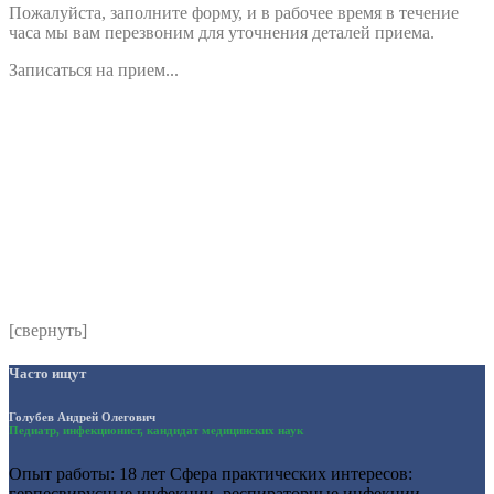
Пожалуйста, заполните форму, и в рабочее время в течение
часа мы вам перезвоним для уточнения деталей приема.
Записаться на прием...
Номер телефона
*
Выберите клинику
Комментарий
*
Я даю согласие на обработку персональных данных
согласно политики обработки размещенной по адресу
https://instamed.ru/privacy/
[свернуть]
Часто ищут
Голубев Андрей Олегович
Педиатр, инфекционист, кандидат медицинских наук
Опыт работы: 18 лет Сфера практических интересов:
герпесвирусные инфекции, респираторные инфекции,