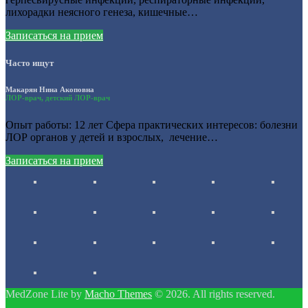
лихорадки неясного генеза, кишечные…
Записаться на прием
Часто ищут
Макарян Нина Акоповна
ЛОР-врач, детский ЛОР-врач
Опыт работы: 12 лет Сфера практических интересов: болезни
ЛОР органов у детей и взрослых, лечение…
Записаться на прием
MedZone Lite by
Macho Themes
© 2026. All rights reserved.