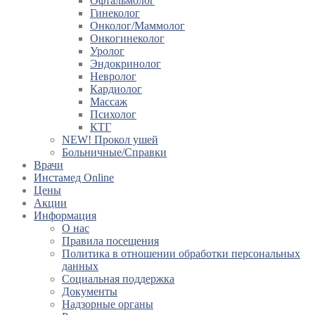
Офтальмолог
Гинеколог
Онколог/Маммолог
Онкогинеколог
Уролог
Эндокринолог
Невролог
Кардиолог
Массаж
Психолог
КТГ
NEW! Прокол ушей
Больничные/Справки
Врачи
Инстамед Online
Цены
Акции
Информация
О нас
Правила посещения
Политика в отношении обработки персональных
данных
Социальная поддержка
Документы
Надзорные органы