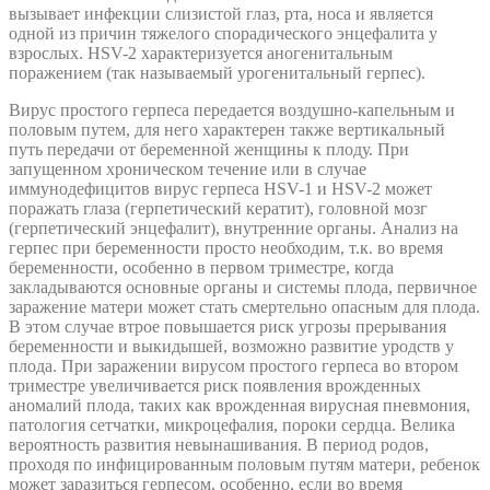
вызывает инфекции слизистой глаз, рта, носа и является
одной из причин тяжелого спорадического энцефалита у
взрослых. HSV-2 характеризуется аногенитальным
поражением (так называемый урогенитальный герпес).
Вирус простого герпеса передается воздушно-капельным и
половым путем, для него характерен также вертикальный
путь передачи от беременной женщины к плоду. При
запущенном хроническом течение или в случае
иммунодефицитов вирус герпеса HSV-1 и HSV-2 может
поражать глаза (герпетический кератит), головной мозг
(герпетический энцефалит), внутренние органы. Анализ на
герпес при беременности просто необходим, т.к. во время
беременности, особенно в первом триместре, когда
закладываются основные органы и системы плода, первичное
заражение матери может стать смертельно опасным для плода.
В этом случае втрое повышается риск угрозы прерывания
беременности и выкидышей, возможно развитие уродств у
плода. При заражении вирусом простого герпеса во втором
триместре увеличивается риск появления врожденных
аномалий плода, таких как врожденная вирусная пневмония,
патология сетчатки, микроцефалия, пороки сердца. Велика
вероятность развития невынашивания. В период родов,
проходя по инфицированным половым путям матери, ребенок
может заразиться герпесом, особенно, если во время