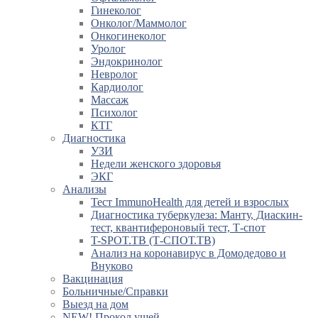
Гинеколог
Онколог/Маммолог
Онкогинеколог
Уролог
Эндокринолог
Невролог
Кардиолог
Массаж
Психолог
КТГ
Диагностика
УЗИ
Недели женского здоровья
ЭКГ
Анализы
Тест ImmunoHealth для детей и взрослых
Диагностика туберкулеза: Манту, Диаскин-
тест, квантифероновый тест, Т-спот
T-SPOT.TB (Т-СПОТ.ТВ)
Анализ на коронавирус в Домодедово и
Внуково
Вакцинация
Больничные/Справки
Выезд на дом
NEW! Прокол ушей