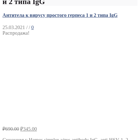
и 2 типа IgG
Антитела к вирусу простого герпеса 1 и 2 типа IgG
25.03.2021
/ /
0
Распродажа!
₽
690.00
₽
345.00
Синонимы
:
Herpes simplex virus antibody IgG, anti-HSV 1, 2