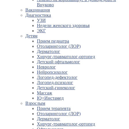
Внуково
Вакцинация
Диагностика
УЗИ
Недели женского здоровья
ЭКГ
Детям
Прием педиатра
Отоларинголог (ЛОР)
Дерматолог
Хирург-травматолог-ортопед
Детский офтальмолог
Невролог
Нейропсихолог
Логопед-дефектолог
Логопед-психолог
Детский-гинеколог
Массаж
IQ+Инстамед
Взрослым
Прием терапевта
Отоларинголог (ЛОР)
Дерматолог
Хирург-травматолог-ортопед