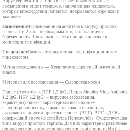
Вирус герпеса 1 и 2 типов вызывает обычно кожные
высыпания в виде пузырьков, наполненных жидкостью,
которые впоследствии лопаются, покрываются корочкой и
заживают.
Назначения
Исследование на антитела к вирусу простого
герпеса 1 и 2 типа необходимы тем, кто планирует
беременность. Также назначается при диагностике и
мониторинге инфекции.
Специалист
Назначается дерматологом, инфекционистом,
гинекологом
Метод исследования — Хемилюминесцентный иммунный
анализ
Материал для исследования — Сыворотка крови
Герпес (Антитела к ВПГ 1,2 IgG, Herpes Simplex Virus Antibody
1,2 IgG, HSV 1,2 IgG) – вирусное заболевания,
характеризующееся характерным высыпанием
сгруппированных пузырьков на коже и слизистых,
вызывается вирусом простого герпеса (ВПГ). ВПГ – ДНК-
содержащий вирус из семейства Herpesviridae. Существует два
типа вируса простого герпеса. Для них характерны различные
биологические и эпидемиологические особенности. HSV-1