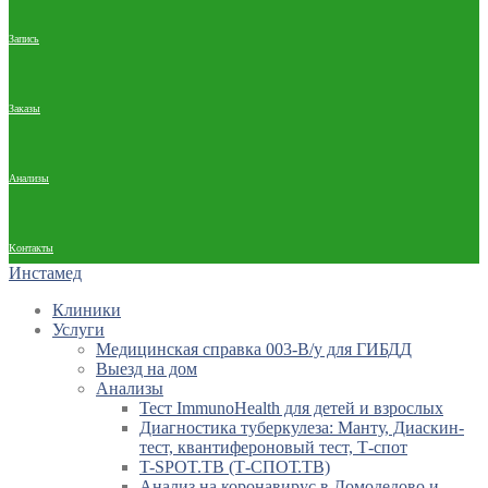
Запись
Заказы
Анализы
Контакты
Инстамед
Клиники
Услуги
Медицинская справка 003-В/у для ГИБДД
Выезд на дом
Анализы
Тест ImmunoHealth для детей и взрослых
Диагностика туберкулеза: Манту, Диаскин-
тест, квантифероновый тест, Т-спот
T-SPOT.TB (Т-СПОТ.ТВ)
Анализ на коронавирус в Домодедово и