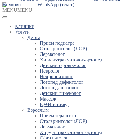
Внуково
WhatsApp (текст)
MENU
MENU
Клиники
Услуги
Детям
Прием педиатра
Отоларинголог (ЛОР)
Дерматолог
Хирург-травматолог-ортопед
Детский офтальмолог
Невролог
Нейропсихолог
Логопед-дефектолог
Логопед-психолог
Детский-гинеколог
Массаж
IQ+Инстамед
Взрослым
Прием терапевта
Отоларинголог (ЛОР)
Дерматолог
Хирург-травматолог-ортопед
Офтальмолог