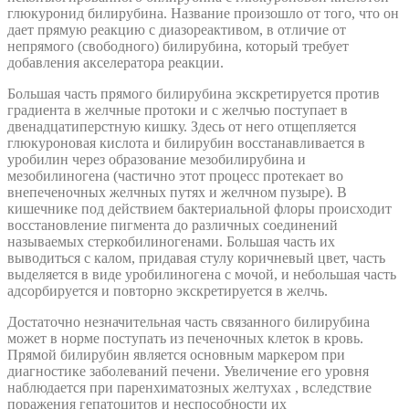
глюкуронид билирубина. Название произошло от того, что он
дает прямую реакцию с диазореактивом, в отличие от
непрямого (свободного) билирубина, который требует
добавления акселератора реакции.
Большая часть прямого билирубина экскретируется против
градиента в желчные протоки и с желчью поступает в
двенадцатиперстную кишку. Здесь от него отщепляется
глюкуроновая кислота и билирубин восстанавливается в
уробилин через образование мезобилирубина и
мезобилиногена (частично этот процесс протекает во
внепеченочных желчных путях и желчном пузыре). В
кишечнике под действием бактериальной флоры происходит
восстановление пигмента до различных соединений
называемых стеркобилиногенами. Большая часть их
выводиться с калом, придавая стулу коричневый цвет, часть
выделяется в виде уробилиногена с мочой, и небольшая часть
адсорбируется и повторно экскретируется в желчь.
Достаточно незначительная часть связанного билирубина
может в норме поступать из печеночных клеток в кровь.
Прямой билирубин является основным маркером при
диагностике заболеваний печени. Увеличение его уровня
наблюдается при паренхиматозных желтухах , вследствие
поражения гепатоцитов и неспособности их