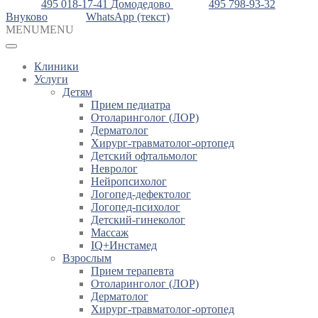
495 018-17-41
Домодедово
495 798-93-32
Внуково
WhatsApp (текст)
MENU
MENU
Клиники
Услуги
Детям
Прием педиатра
Отоларинголог (ЛОР)
Дерматолог
Хирург-травматолог-ортопед
Детский офтальмолог
Невролог
Нейропсихолог
Логопед-дефектолог
Логопед-психолог
Детский-гинеколог
Массаж
IQ+Инстамед
Взрослым
Прием терапевта
Отоларинголог (ЛОР)
Дерматолог
Хирург-травматолог-ортопед