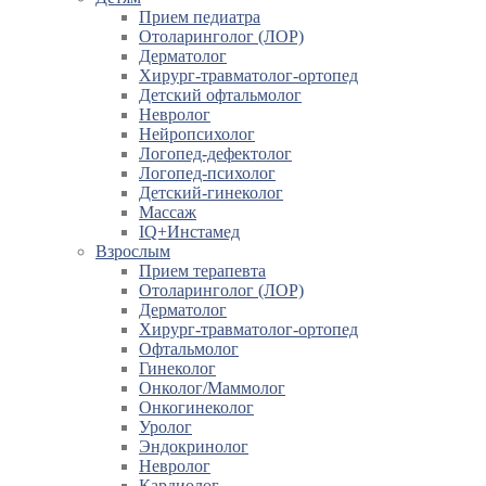
Прием педиатра
Отоларинголог (ЛОР)
Дерматолог
Хирург-травматолог-ортопед
Детский офтальмолог
Невролог
Нейропсихолог
Логопед-дефектолог
Логопед-психолог
Детский-гинеколог
Массаж
IQ+Инстамед
Взрослым
Прием терапевта
Отоларинголог (ЛОР)
Дерматолог
Хирург-травматолог-ортопед
Офтальмолог
Гинеколог
Онколог/Маммолог
Онкогинеколог
Уролог
Эндокринолог
Невролог
Кардиолог