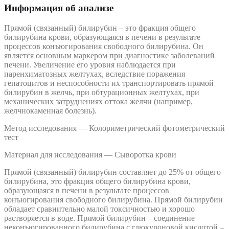
Информация об анализе
Прямой (связанный) билирубин – это фракция общего
билирубина крови, образующаяся в печени в результате
процессов конъюгирования свободного билирубина. Он
является основным маркером при диагностике заболеваний
печени. Увеличение его уровня наблюдается при
паренхиматозных желтухах, вследствие поражения
гепатоцитов и неспособности их транспортировать прямой
билирубин в желчь, при обтурационных желтухах, при
механических затруднениях оттока желчи (например,
желчнокаменная болезнь).
Метод исследования — Колориметрический фотометрический
тест
Материал для исследования — Сыворотка крови
Прямой (связанный) билирубин составляет до 25% от общего
билирубина, это фракция общего билирубина крови,
образующаяся в печени в результате процессов
конъюгирования свободного билирубина. Прямой билирубин
обладает сравнительно малой токсичностью и хорошо
растворяется в воде. Прямой билирубин – соединение
неконъюгированного билирубина с глюкуроновой кислотой –