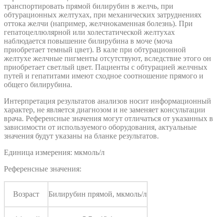
транспортировать прямой билирубин в желчь, при
обтурационных желтухах, при механических затруднениях
оттока желчи (например, желчнокаменная болезнь). При
гепатоцеллюлярной или холестатической желтухах
наблюдается повышение билирубина в моче (моча
приобретает темный цвет). В кале при обтурационной
желтухе желчные пигменты отсутствуют, вследствие этого он
приобретает светлый цвет. Пациенты с обтурацией желчных
путей и гепатитами имеют сходное соотношение прямого и
общего билирубина.
Интерпретация результатов анализов носит информационный
характер, не является диагнозом и не заменяет консультации
врача. Референсные значения могут отличаться от указанных в
зависимости от используемого оборудования, актуальные
значения будут указаны на бланке результатов.
Единица измерения: мкмоль/л
Референсные значения:
Возраст
Билирубин прямой, мкмоль/л