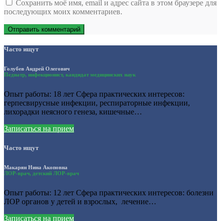
Сохранить моё имя, email и адрес сайта в этом браузере для
последующих моих комментариев.
Часто ищут
Голубев Андрей Олегович
Педиатр, инфекционист, кандидат медицинских наук
Опыт работы: 18 лет Сфера практических интересов:
герпесвирусные инфекции, респираторные инфекции,
лихорадки неясного генеза, кишечные…
Записаться на прием
Часто ищут
Макарян Нина Акоповна
ЛОР-врач, детский ЛОР-врач
Опыт работы: 12 лет Сфера практических интересов: болезни
ЛОР органов у детей и взрослых, лечение…
Записаться на прием