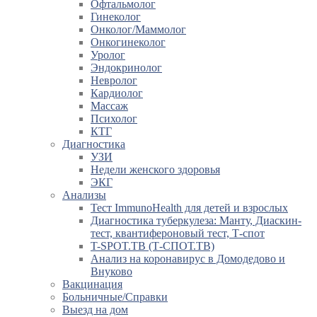
Офтальмолог
Гинеколог
Онколог/Маммолог
Онкогинеколог
Уролог
Эндокринолог
Невролог
Кардиолог
Массаж
Психолог
КТГ
Диагностика
УЗИ
Недели женского здоровья
ЭКГ
Анализы
Тест ImmunoHealth для детей и взрослых
Диагностика туберкулеза: Манту, Диаскин-
тест, квантифероновый тест, Т-спот
T-SPOT.TB (Т-СПОТ.ТВ)
Анализ на коронавирус в Домодедово и
Внуково
Вакцинация
Больничные/Справки
Выезд на дом