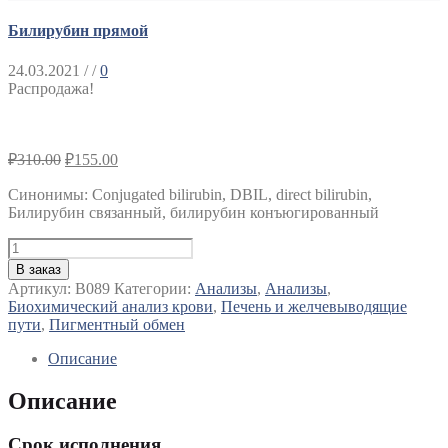
Билирубин прямой
24.03.2021
/ /
0
Распродажа!
₽
310.00
₽
155.00
Синонимы
:
Conjugated bilirubin, DBIL, direct bilirubin,
Билирубин связанный, билирубин конъюгированный
Количество
Билирубин
В заказ
прямой
Артикул:
B089
Категории:
Анализы
,
Анализы
,
Биохимический анализ крови
,
Печень и желчевыводящие
пути
,
Пигментный обмен
Описание
Описание
Срок исполнения