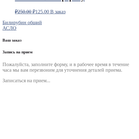
₽
250.00
₽
125.00
В заказ
Навигация
Билирубин общий
АСЛО
по
записям
Ваш заказ
Запись на прием
Пожалуйста, заполните форму, и в рабочее время в течение
часа мы вам перезвоним для уточнения деталей приема.
Записаться на прием...
Номер телефона
*
Выберите клинику
Комментарий
*
Я даю согласие на обработку персональных данных
согласно политики обработки размещенной по адресу
https://instamed.ru/privacy/