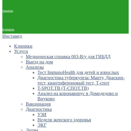
Анализы
Контакты
Инстамед
Клиники
Услуги
Медицинская справка 003-В/у для ГИБДД
Выезд на дом
Анализы
Тест ImmunoHealth для детей и взрослых
Диагностика туберкулеза: Манту, Диаскин-
тест, квантифероновый тест, Т-спот
T-SPOT.TB (Т-СПОТ.ТВ)
Анализ на коронавирус в Домодедово и
Внуково
Вакцинация
Диагностика
УЗИ
Недели женского здоровья
ЭКГ
Детям