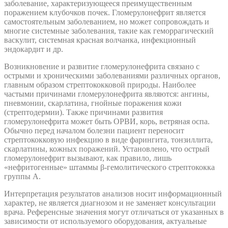
заболевание, характеризующееся преимущественным
поражением клубочков почек. Гломерулонефрит является
самостоятельным заболеванием, но может сопровождать и
многие системные заболевания, такие как геморрагический
васкулит, системная красная волчанка, инфекционный
эндокардит и др.
Возникновение и развитие гломерулонефрита связано с
острыми и хроническими заболеваниями различных органов,
главным образом стрептококковой природы. Наиболее
частыми причинами гломерулонефрита являются: ангины,
пневмонии, скарлатина, гнойные поражения кожи
(стрептодермии). Также причинами развития
гломерулонефрита может быть ОРВИ, корь, ветряная оспа.
Обычно перед началом болезни пациент переносит
стрептококковую инфекцию в виде фарингита, тонзиллита,
скарлатины, кожных поражений. Установлено, что острый
гломерулонефрит вызывают, как правило, лишь
«нефритогенные» штаммы β-гемолитического стрептококка
группы А.
Интерпретация результатов анализов носит информационный
характер, не является диагнозом и не заменяет консультации
врача. Референсные значения могут отличаться от указанных в
зависимости от используемого оборудования, актуальные