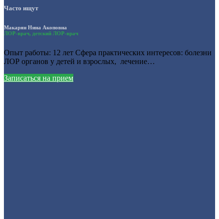
Часто ищут
Макарян Нина Акоповна
ЛОР-врач, детский ЛОР-врач
Опыт работы: 12 лет Сфера практических интересов: болезни
ЛОР органов у детей и взрослых, лечение…
Записаться на прием