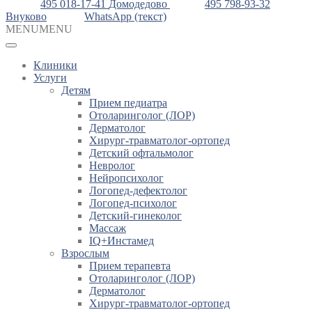
495 018-17-41
Домодедово
495 798-93-32
Внуково
WhatsApp (текст)
MENU
MENU
Клиники
Услуги
Детям
Прием педиатра
Отоларинголог (ЛОР)
Дерматолог
Хирург-травматолог-ортопед
Детский офтальмолог
Невролог
Нейропсихолог
Логопед-дефектолог
Логопед-психолог
Детский-гинеколог
Массаж
IQ+Инстамед
Взрослым
Прием терапевта
Отоларинголог (ЛОР)
Дерматолог
Хирург-травматолог-ортопед