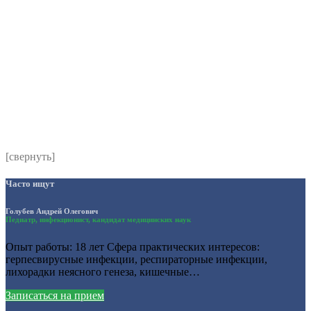
Номер телефона
*
Выберите клинику
Комментарий
*
Я даю согласие на обработку персональных данных
согласно политики обработки размещенной по адресу
https://instamed.ru/privacy/
[свернуть]
Часто ищут
Голубев Андрей Олегович
Педиатр, инфекционист, кандидат медицинских наук
Опыт работы: 18 лет Сфера практических интересов:
герпесвирусные инфекции, респираторные инфекции,
лихорадки неясного генеза, кишечные…
Записаться на прием