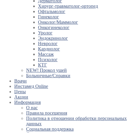
Дерматолог
Хирург-травматолог-ортопед
Офтальмолог
Гинеколог
Онколог/Маммолог
Онкогинеколог
Уролог
Эндокринолог
Невролог
Кардиолог
Массаж
Психолог
КТГ
NEW! Прокол ушей
Больничные/Справки
Врачи
Инстамед Online
Цены
Акции
Информация
О нас
Правила посещения
Политика в отношении обработки персональных
данных
Социальная поддержка