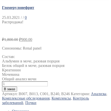
Гломерулонефрит
25.03.2021
/ /
0
Распродажа!
₽
1,800.00
₽
900.00
Синонимы
:
Renal panel
Состав:
Альбумин в моче, разовая порция
Белок общий в моче, разовая порция
Креатинин
Мочевина
Общий анализ мочи
Количество
Гломерулонефрит
В заказ
Артикул:
B007, B013, С001, B240, B246
Категории:
Анализы
,
Комплексные обследования
,
Комплексы
,
Контроль
заболеваний
,
Почки