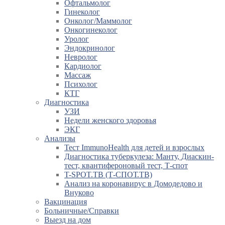
Офтальмолог
Гинеколог
Онколог/Маммолог
Онкогинеколог
Уролог
Эндокринолог
Невролог
Кардиолог
Массаж
Психолог
КТГ
Диагностика
УЗИ
Недели женского здоровья
ЭКГ
Анализы
Тест ImmunoHealth для детей и взрослых
Диагностика туберкулеза: Манту, Диаскин-
тест, квантифероновый тест, Т-спот
T-SPOT.TB (Т-СПОТ.ТВ)
Анализ на коронавирус в Домодедово и
Внуково
Вакцинация
Больничные/Справки
Выезд на дом