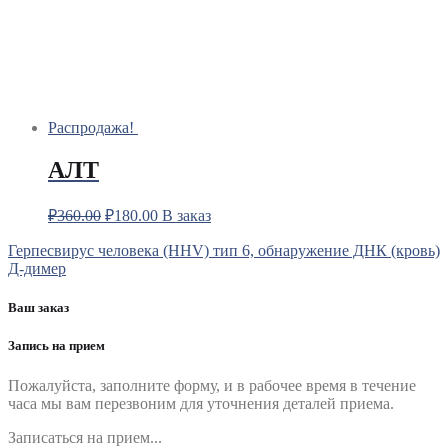
Распродажа!
АЛТ
₽
360.00
₽
180.00
В заказ
Навигация
Герпесвирус человека (HHV) тип 6, обнаружение ДНК (кровь)
Д-димер
по
записям
Ваш заказ
Запись на прием
Пожалуйста, заполните форму, и в рабочее время в течение
часа мы вам перезвоним для уточнения деталей приема.
Записаться на прием...