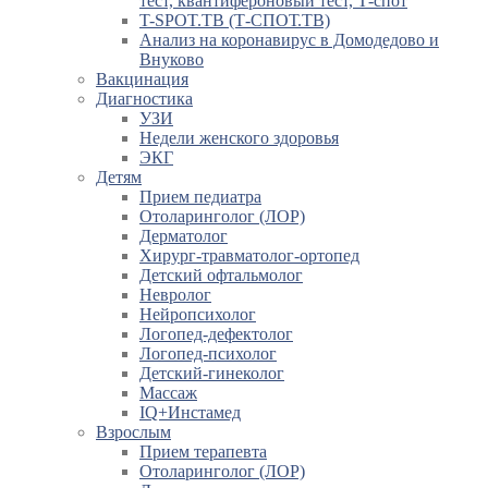
тест, квантифероновый тест, Т-спот
T-SPOT.TB (Т-СПОТ.ТВ)
Анализ на коронавирус в Домодедово и
Внуково
Вакцинация
Диагностика
УЗИ
Недели женского здоровья
ЭКГ
Детям
Прием педиатра
Отоларинголог (ЛОР)
Дерматолог
Хирург-травматолог-ортопед
Детский офтальмолог
Невролог
Нейропсихолог
Логопед-дефектолог
Логопед-психолог
Детский-гинеколог
Массаж
IQ+Инстамед
Взрослым
Прием терапевта
Отоларинголог (ЛОР)