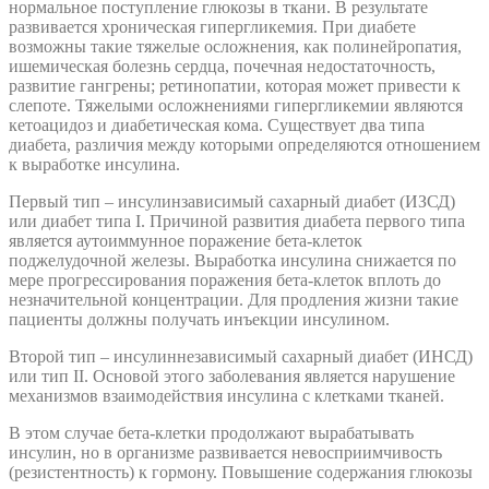
нормальное поступление глюкозы в ткани. В результате
развивается хроническая гипергликемия. При диабете
возможны такие тяжелые осложнения, как полинейропатия,
ишемическая болезнь сердца, почечная недостаточность,
развитие гангрены; ретинопатии, которая может привести к
слепоте. Тяжелыми осложнениями гипергликемии являются
кетоацидоз и диабетическая кома. Существует два типа
диабета, различия между которыми определяются отношением
к выработке инсулина.
Первый тип – инсулинзависимый сахарный диабет (ИЗСД)
или диабет типа I. Причиной развития диабета первого типа
является аутоиммунное поражение бета-клеток
поджелудочной железы. Выработка инсулина снижается по
мере прогрессирования поражения бета-клеток вплоть до
незначительной концентрации. Для продления жизни такие
пациенты должны получать инъекции инсулином.
Второй тип – инсулиннезависимый сахарный диабет (ИНСД)
или тип II. Основой этого заболевания является нарушение
механизмов взаимодействия инсулина с клетками тканей.
В этом случае бета-клетки продолжают вырабатывать
инсулин, но в организме развивается невосприимчивость
(резистентность) к гормону. Повышение содержания глюкозы