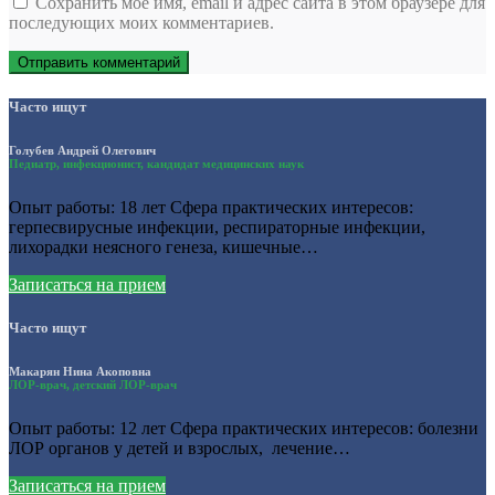
Сохранить моё имя, email и адрес сайта в этом браузере для
последующих моих комментариев.
Часто ищут
Голубев Андрей Олегович
Педиатр, инфекционист, кандидат медицинских наук
Опыт работы: 18 лет Сфера практических интересов:
герпесвирусные инфекции, респираторные инфекции,
лихорадки неясного генеза, кишечные…
Записаться на прием
Часто ищут
Макарян Нина Акоповна
ЛОР-врач, детский ЛОР-врач
Опыт работы: 12 лет Сфера практических интересов: болезни
ЛОР органов у детей и взрослых, лечение…
Записаться на прием