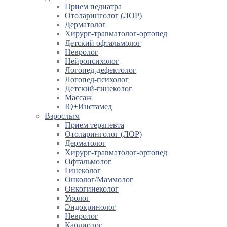
Прием педиатра
Отоларинголог (ЛОР)
Дерматолог
Хирург-травматолог-ортопед
Детский офтальмолог
Невролог
Нейропсихолог
Логопед-дефектолог
Логопед-психолог
Детский-гинеколог
Массаж
IQ+Инстамед
Взрослым
Прием терапевта
Отоларинголог (ЛОР)
Дерматолог
Хирург-травматолог-ортопед
Офтальмолог
Гинеколог
Онколог/Маммолог
Онкогинеколог
Уролог
Эндокринолог
Невролог
Кардиолог