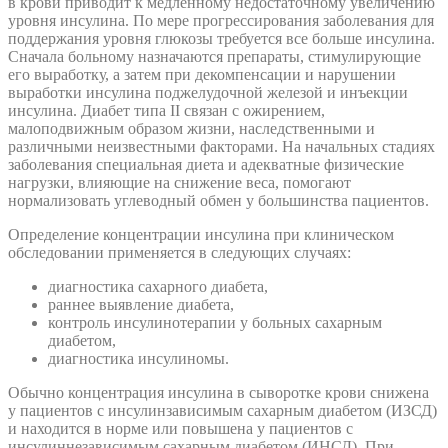
в крови приводит к медленному недостаточному увеличению
уровня инсулина. По мере прогрессирования заболевания для
поддержания уровня глюкозы требуется все больше инсулина.
Сначала больному назначаются препараты, стимулирующие
его выработку, а затем при декомпенсации и нарушении
выработки инсулина поджелудочной железой и инъекции
инсулина. Диабет типа II связан с ожирением,
малоподвижным образом жизни, наследственными и
различными неизвестными факторами. На начальных стадиях
заболевания специальная диета и адекватные физические
нагрузки, влияющие на снижение веса, помогают
нормализовать углеводный обмен у большинства пациентов.
Определение концентрации инсулина при клиническом
обследовании применяется в следующих случаях:
диагностика сахарного диабета,
раннее выявление диабета,
контроль инсулинотерапии у больных сахарным
диабетом,
диагностика инсулиномы.
Обычно концентрация инсулина в сыворотке крови снижена
у пациентов с инсулинзависимым сахарным диабетом (ИЗСД)
и находится в норме или повышена у пациентов с
инсулиннезависимым сахарным диабетом (ИНСД). При