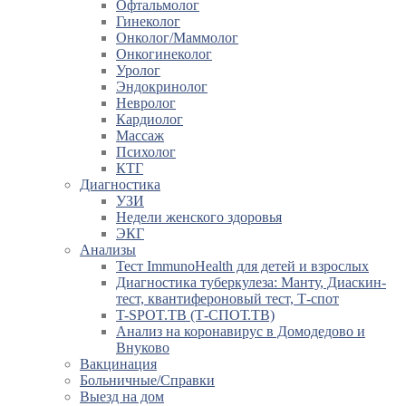
Офтальмолог
Гинеколог
Онколог/Маммолог
Онкогинеколог
Уролог
Эндокринолог
Невролог
Кардиолог
Массаж
Психолог
КТГ
Диагностика
УЗИ
Недели женского здоровья
ЭКГ
Анализы
Тест ImmunoHealth для детей и взрослых
Диагностика туберкулеза: Манту, Диаскин-
тест, квантифероновый тест, Т-спот
T-SPOT.TB (Т-СПОТ.ТВ)
Анализ на коронавирус в Домодедово и
Внуково
Вакцинация
Больничные/Справки
Выезд на дом