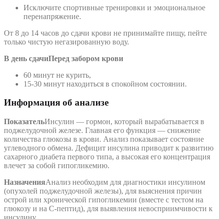
Исключите спортивные тренировки и эмоциональное
перенапряжение.
От 8 до 14 часов до сдачи крови не принимайте пищу, пейте
только чистую негазированную воду.
В день сдачи
Перед забором крови
60 минут не курить,
15-30 минут находиться в спокойном состоянии.
Информация об анализе
Показатель
Инсулин — гормон, который вырабатывается в
поджелудочной железе. Главная его функция — снижение
количества глюкозы в крови. Анализ показывает состояние
углеводного обмена. Дефицит инсулина приводит к развитию
сахарного диабета первого типа, а высокая его концентрация
влечет за собой гипогликемию.
Назначения
Анализ необходим для диагностики инсулином
(опухолей поджелудочной железы), для выяснения причин
острой или хронической гипогликемии (вместе с тестом на
глюкозу и на С-пептид), для выявления невосприимчивости к
инсулину.