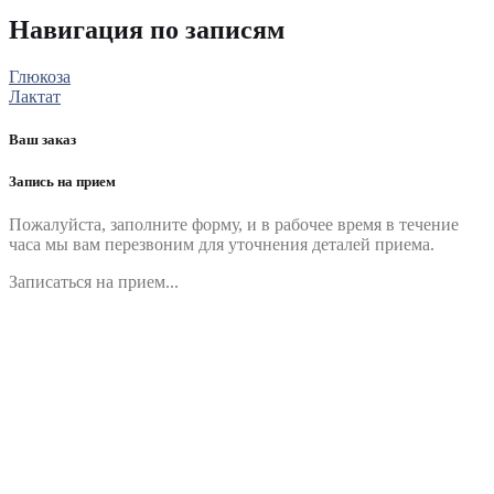
Навигация по записям
Глюкоза
Лактат
Ваш заказ
Запись на прием
Пожалуйста, заполните форму, и в рабочее время в течение
часа мы вам перезвоним для уточнения деталей приема.
Записаться на прием...
Номер телефона
*
Выберите клинику
Комментарий
*
Я даю согласие на обработку персональных данных
согласно политики обработки размещенной по адресу
https://instamed.ru/privacy/