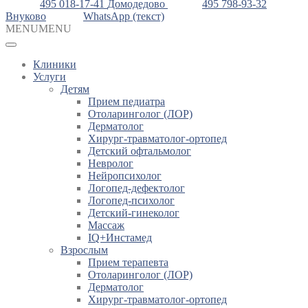
495 018-17-41
Домодедово
495 798-93-32
Внуково
WhatsApp (текст)
MENU
MENU
Клиники
Услуги
Детям
Прием педиатра
Отоларинголог (ЛОР)
Дерматолог
Хирург-травматолог-ортопед
Детский офтальмолог
Невролог
Нейропсихолог
Логопед-дефектолог
Логопед-психолог
Детский-гинеколог
Массаж
IQ+Инстамед
Взрослым
Прием терапевта
Отоларинголог (ЛОР)
Дерматолог
Хирург-травматолог-ортопед