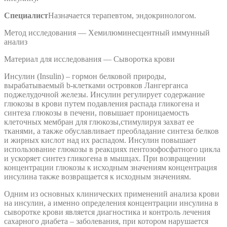
Специалист
Назначается терапевтом, эндокринологом.
Метод исследования — Хемилюминесцентный иммунный
анализ
Материал для исследования — Сыворотка крови
Инсулин (Insulin) – гормон белковой природы,
вырабатываемый b-клетками островков Лангерганса
поджелудочной железы. Инсулин регулирует содержание
глюкозы в крови путем подавления распада гликогена и
синтеза глюкозы в печени, повышает проницаемость
клеточных мембран для глюкозы,стимулируя захват ее
тканями, а также обуславливает преобладание синтеза белков
и жирных кислот над их распадом. Инсулин повышает
использование глюкозы в реакциях пентозофосфатного цикла
и ускоряет синтез гликогена в мышцах. При возвращении
концентрации глюкозы к исходным значениям концентрация
инсулина также возвращается к исходным значениям.
Одним из основных клинических применений анализа крови
на инсулин, а именно определения концентрации инсулина в
сыворотке крови является диагностика и контроль лечения
сахарного диабета – заболевания, при котором нарушается