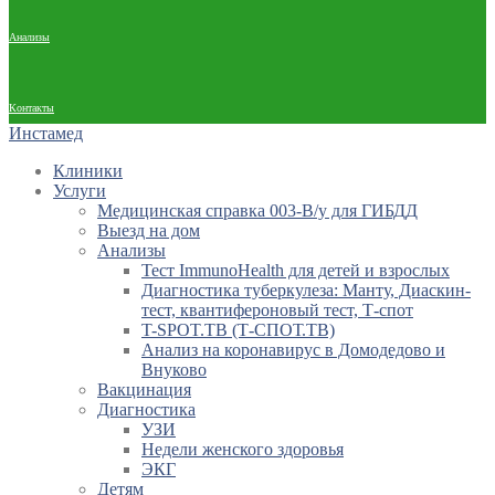
Анализы
Контакты
Инстамед
Клиники
Услуги
Медицинская справка 003-В/у для ГИБДД
Выезд на дом
Анализы
Тест ImmunoHealth для детей и взрослых
Диагностика туберкулеза: Манту, Диаскин-
тест, квантифероновый тест, Т-спот
T-SPOT.TB (Т-СПОТ.ТВ)
Анализ на коронавирус в Домодедово и
Внуково
Вакцинация
Диагностика
УЗИ
Недели женского здоровья
ЭКГ
Детям