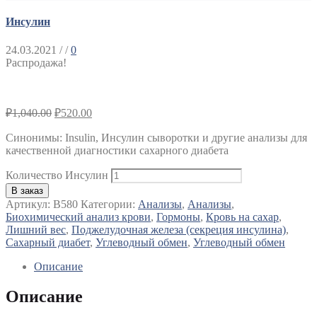
Инсулин
24.03.2021
/ /
0
Распродажа!
₽
1,040.00
₽
520.00
Синонимы: Insulin, Инсулин сыворотки и другие анализы для
качественной диагностики сахарного диабета
Количество Инсулин
В заказ
Артикул:
B580
Категории:
Анализы
,
Анализы
,
Биохимический анализ крови
,
Гормоны
,
Кровь на сахар
,
Лишний вес
,
Поджелудочная железа (секреция инсулина)
,
Сахарный диабет
,
Углеводный обмен
,
Углеводный обмен
Описание
Описание