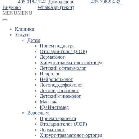
495 018-17-41
Домодедово
495 798-93-32
Внуково
WhatsApp (текст)
MENU
MENU
Клиники
Услуги
Детям
Прием педиатра
Отоларинголог (ЛОР)
Дерматолог
Хирург-травматолог-ортопед
Детский офтальмолог
Невролог
Нейропсихолог
Логопед-дефектолог
Логопед-психолог
Детский-гинеколог
Массаж
IQ+Инстамед
Взрослым
Прием терапевта
Отоларинголог (ЛОР)
Дерматолог
Хирург-травматолог-ортопед