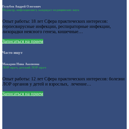
Голубев Андрей Олегович
Педиатр, инфекционист, кандидат медицинских наук
Опыт работы: 18 лет Сфера практических интересов:
герпесвирусные инфекции, респираторные инфекции,
лихорадки неясного генеза, кишечные…
Записаться на прием
Часто ищут
Макарян Нина Акоповна
ЛОР-врач, детский ЛОР-врач
Опыт работы: 12 лет Сфера практических интересов: болезни
ЛОР органов у детей и взрослых, лечение…
Записаться на прием