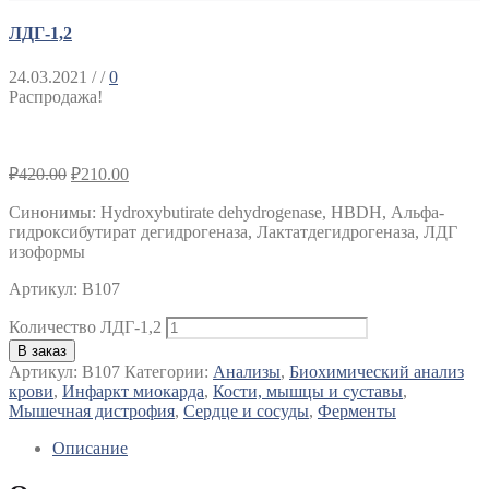
ЛДГ-1,2
24.03.2021
/ /
0
Распродажа!
₽
420.00
₽
210.00
Синонимы: Hydroxybutirate dehydrogenase, HBDH, Альфа-
гидроксибутират дегидрогеназа, Лактатдегидрогеназа, ЛДГ
изоформы
Артикул: B107
Количество ЛДГ-1,2
В заказ
Артикул:
B107
Категории:
Анализы
,
Биохимический анализ
крови
,
Инфаркт миокарда
,
Кости, мышцы и суставы
,
Мышечная дистрофия
,
Сердце и сосуды
,
Ферменты
Описание