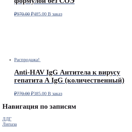
формулой без СОЭ
₽
970.00
₽
485.00
В заказ
Распродажа!
Anti-HAV IgG Антитела к вирусу
гепатита А IgG (количественный)
₽
770.00
₽
385.00
В заказ
Навигация по записям
ЛДГ
Липаза