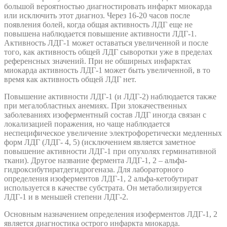
большой вероятностью диагностировать инфаркт миокарда
или исключить этот диагноз. Через 16-20 часов после
появления болей, когда общая активность ЛДГ еще не
повышена наблюдается повышение активности ЛДГ-1.
Активность ЛДГ-1 может оставаться увеличенной и после
того, как активность общей ЛДГ сыворотки уже в пределах
референсных значений. При не обширных инфарктах
миокарда активность ЛДГ-1 может быть увеличенной, в то
время как активность общей ЛДГ нет.
Повышение активности ЛДГ-1 (и ЛДГ-2) наблюдается также
при мегалобластных анемиях. При злокачественных
заболеваниях изоферментный состав ЛДГ иногда связан с
локализацией поражения, но чаще наблюдается
неспецифическое увеличение электрофоретически медленных
форм ЛДГ (ЛДГ- 4, 5) (исключением является заметное
повышение активности ЛДГ-1 при опухолях герминативной
ткани). Другое название фермента ЛДГ-1, 2 – альфа-
гидроксибутиратдегидрогеназа. Для лабораторного
определения изоферментов ЛДГ-1, 2 альфа-кетобутират
используется в качестве субстрата. Он метаболизируется
ЛДГ-1 и в меньшей степени ЛДГ-2.
Основным назначением определения изоферментов ЛДГ-1, 2
является диагностика острого инфаркта миокарда.