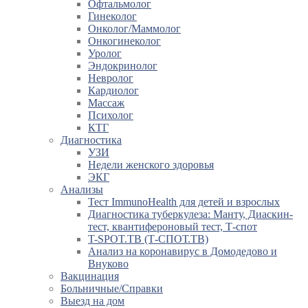
Офтальмолог
Гинеколог
Онколог/Маммолог
Онкогинеколог
Уролог
Эндокринолог
Невролог
Кардиолог
Массаж
Психолог
КТГ
Диагностика
УЗИ
Недели женского здоровья
ЭКГ
Анализы
Тест ImmunoHealth для детей и взрослых
Диагностика туберкулеза: Манту, Диаскин-
тест, квантифероновый тест, Т-спот
T-SPOT.TB (Т-СПОТ.ТВ)
Анализ на коронавирус в Домодедово и
Внуково
Вакцинация
Больничные/Справки
Выезд на дом