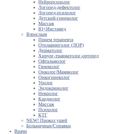
Нейропсихолог
Логопед-дефектолог
Логопед-психолог
Детский-гинеколог
Массаж
IQ+Инстамед
Взрослым
Прием терапевта
Отоларинголог (ЛОР)
Дерматолог
Хирург-травматолог-ортопед
Офтальмолог
Гинеколог
Онколог/Маммолог
Онкогинеколог
Уролог
Эндокринолог
Невролог
Кардиолог
Массаж
Психолог
КТГ
NEW! Прокол ушей
Больничные/Справки
Врачи