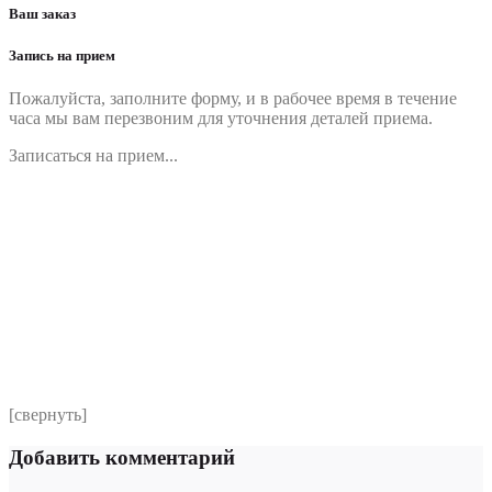
Ваш заказ
Запись на прием
Пожалуйста, заполните форму, и в рабочее время в течение
часа мы вам перезвоним для уточнения деталей приема.
Записаться на прием...
Номер телефона
*
Выберите клинику
Комментарий
*
Я даю согласие на обработку персональных данных
согласно политики обработки размещенной по адресу
https://instamed.ru/privacy/
[свернуть]
Добавить комментарий