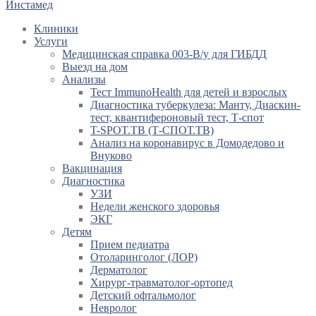
Инстамед
Клиники
Услуги
Медицинская справка 003-В/у для ГИБДД
Выезд на дом
Анализы
Тест ImmunoHealth для детей и взрослых
Диагностика туберкулеза: Манту, Диаскин-
тест, квантифероновый тест, Т-спот
T-SPOT.TB (Т-СПОТ.ТВ)
Анализ на коронавирус в Домодедово и
Внуково
Вакцинация
Диагностика
УЗИ
Недели женского здоровья
ЭКГ
Детям
Прием педиатра
Отоларинголог (ЛОР)
Дерматолог
Хирург-травматолог-ортопед
Детский офтальмолог
Невролог