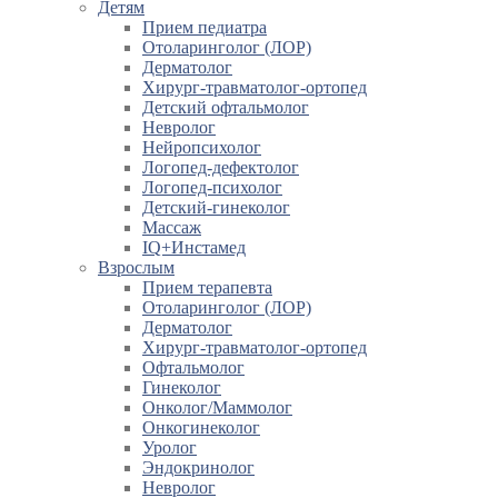
Детям
Прием педиатра
Отоларинголог (ЛОР)
Дерматолог
Хирург-травматолог-ортопед
Детский офтальмолог
Невролог
Нейропсихолог
Логопед-дефектолог
Логопед-психолог
Детский-гинеколог
Массаж
IQ+Инстамед
Взрослым
Прием терапевта
Отоларинголог (ЛОР)
Дерматолог
Хирург-травматолог-ортопед
Офтальмолог
Гинеколог
Онколог/Маммолог
Онкогинеколог
Уролог
Эндокринолог
Невролог