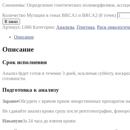
Синонимы
:
Определение генетических полиморфизмов, ассоци
Количество Мутации в генах BRCA1 и BRCA2 (8 точек)
В заказ
Артикул:
L066
Категории:
Анализы
,
Генетика
,
Риск онкологич
Описание
Описание
Срок исполнения
Анализ будет готов в течение 3 дней, исключая субботу, воскре
готовности.
Подготовка к анализу
Заранее
Обсудите с врачом прием лекарственных препаратов на
Не сдавайте анализ крови сразу после рентгенографии, флюор
Накануне
За 24 часа до взятия крови: