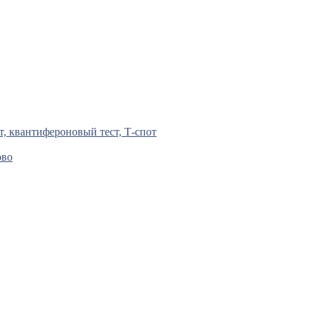
т, квантифероновый тест, Т-спот
ово