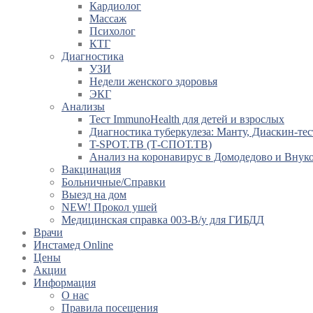
Кардиолог
Массаж
Психолог
КТГ
Диагностика
УЗИ
Недели женского здоровья
ЭКГ
Анализы
Тест ImmunoHealth для детей и взрослых
Диагностика туберкулеза: Манту, Диаскин-тес
T-SPOT.TB (Т-СПОТ.ТВ)
Анализ на коронавирус в Домодедово и Внук
Вакцинация
Больничные/Справки
Выезд на дом
NEW! Прокол ушей
Медицинская справка 003-В/у для ГИБДД
Врачи
Инстамед Online
Цены
Акции
Информация
О нас
Правила посещения